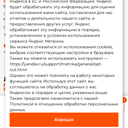
8 (495) 532-77-88
Доставка
Яндекса в ЕС и Российской Федерации. Яндекс
info@foxfishing.ru
Оплата
будет обрабатывать эту информацию для оценки
Fox-bonus
использования вами сайта, составления для нас
По вопросам с заказом
Гуру
отчетов о деятельности нашего сайта, и
г. Москва,
ул. Плеханова д.7
предоставления других услуг. Яндекс
Ежедневно 10:00 до 20:00
обрабатывает эту информацию в порядке,
Партнерская программа
установленном в условиях использования
сервиса Яндекс Метрика.
Вы можете отказаться от использования cookies,
выбрав соответствующие настройки в браузере.
Также вы можете использовать инструмент —
https://yandex.ru/support/metrika/general/opt-
out.html
Однако это может повлиять на работу некоторых
функций сайта. Используя этот сайт, вы
© ФоксФишинг, 2009-2026
соглашаетесь на обработку данных о вас
Яндексом в порядке и целях, указанных выше.
Также предлагаем ознакомиться с нашей
Ближайшая доставка
Политикой в отношении обработки персональных
≈ 1 дн.
данных.
Хорошо
Каталог
Избранное
Корзина
Инфо
Мой Fox