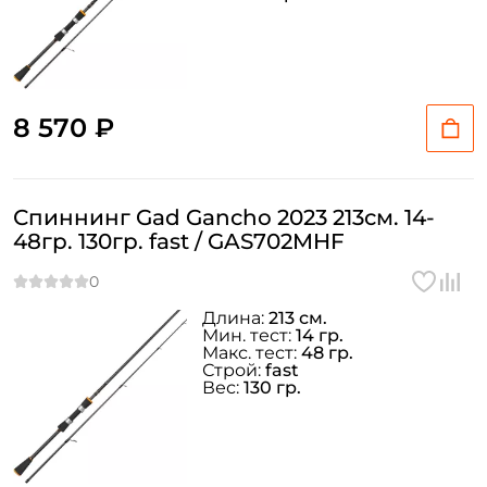
8 570 ₽
Спиннинг Gad Gancho 2023 213см. 14-
Создать аккаунт
48гр. 130гр. fast / GAS702MHF
Длина:
213 см.
ФИО: *
Мин. тест:
14 гр.
Макс. тест:
48 гр.
Строй:
fast
Вес:
130 гр.
Email: *
Номер телефона: *