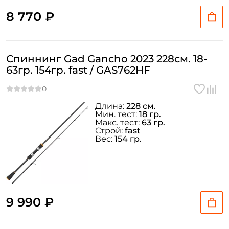
8 770 ₽
Придумайте пароль: *
Повторите пароль: *
Спиннинг Gad Gancho 2023 228см. 18-
Заполняя данную форму вы соглашаетесь на обработку
63гр. 154гр. fast / GAS762HF
персональных данных
Создать аккаунт
Длина:
228 см.
Мин. тест:
18 гр.
Макс. тест:
63 гр.
Строй:
fast
У меня уже есть аккаунт
Вес:
154 гр.
9 990 ₽