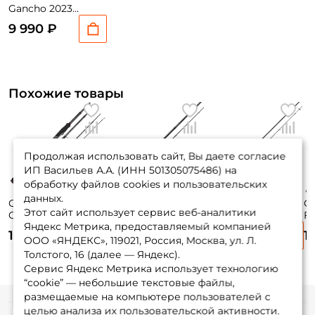
Gancho 2023
228см. 18-63гр.
9 990 ₽
154гр. fast /
GAS762HF
Похожие товары
Продолжая использовать сайт, Вы даете согласие
ИП Васильев А.А. (ИНН 501305075486) на
обработку файлов cookies и пользовательских
данных.
Спиннинг Zetrix
Спиннинг Nautilus
Спиннинг Nautilus
С
Этот сайт использует сервис веб-аналитики
Companero 231см.
Imperial 228см. 8-
Troutezza 232см.
Fi
Яндекс Метрика, предоставляемый компанией
12-40гр. 168гр. fast
30гр. 118гр. fast /
1,5-9гр. 95гр. fast /
Da
13 780 ₽
11 460 ₽
9 780 ₽
1
/ CNS-774MH
IMS-762M
NTRS-762L
90
ООО «ЯНДЕКС», 119021, Россия, Москва, ул. Л.
Толстого, 16 (далее — Яндекс).
Сервис Яндекс Метрика использует технологию
“cookie” — небольшие текстовые файлы,
размещаемые на компьютере пользователей с
целью анализа их пользовательской активности.