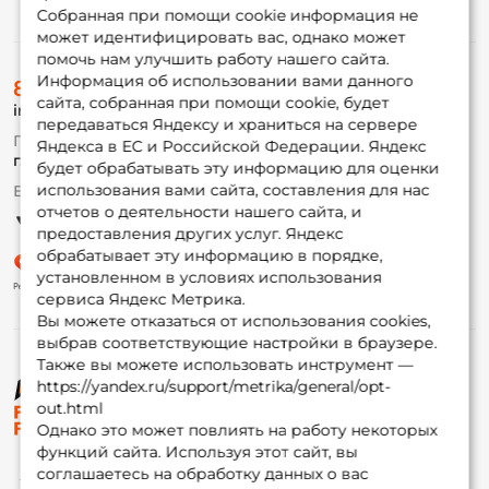
Информация
Собранная при помощи cookie информация не
может идентифицировать вас, однако может
помочь нам улучшить работу нашего сайта.
О магазине
Информация об использовании вами данного
8 (495) 532-77-88
Доставка
сайта, собранная при помощи cookie, будет
info@foxfishing.ru
Оплата
передаваться Яндексу и храниться на сервере
Fox-bonus
По вопросам с заказом
Яндекса в ЕС и Российской Федерации. Яндекс
Гуру
г. Москва,
ул. Плеханова д.7
будет обрабатывать эту информацию для оценки
использования вами сайта, составления для нас
Ежедневно 10:00 до 20:00
Партнерская программа
отчетов о деятельности нашего сайта, и
предоставления других услуг. Яндекс
обрабатывает эту информацию в порядке,
установленном в условиях использования
сервиса Яндекс Метрика.
Вы можете отказаться от использования cookies,
выбрав соответствующие настройки в браузере.
Также вы можете использовать инструмент —
https://yandex.ru/support/metrika/general/opt-
© ФоксФишинг, 2009-2026
out.html
Однако это может повлиять на работу некоторых
функций сайта. Используя этот сайт, вы
соглашаетесь на обработку данных о вас