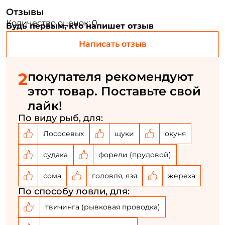
Отзывы
Номер телефона: *
Количество оценок: 0
Будь первым, кто напишет отзыв
Написать отзыв
Придумайте пароль: *
2
покупателя рекомендуют
Повторите пароль: *
этот товар. Поставьте свой
Заполняя данную форму вы соглашаетесь на обработку
лайк!
персональных данных
По виду рыб, для:
Создать аккаунт
Лососевых
щуки
окуня
судака
форели (прудовой)
У меня уже есть аккаунт
сома
головля, язя
жереха
По способу ловли, для:
твичинга (рывковая проводка)
1