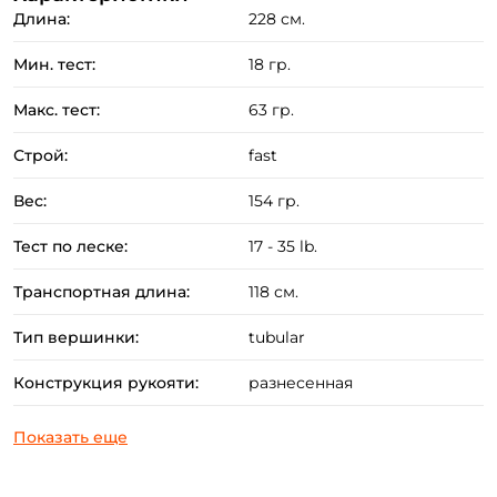
Длина:
228 см.
оснасток ("каролина", джиг-риг, токио-риг, дроп-шот).
Применение колеблющихся и вращающихся блёсен
Мин. тест:
18 гр.
в пределах теста.
Макс. тест:
63 гр.
Преимущества:
Строй:
fast
Бланки удилищ выполнены из
Вес:
154 гр.
высококачественного современного материала
концерна Toray.
Тест по леске:
17 - 35 lb.
В оснащении спиннингов используются кольца
Транспортная длина:
118 см.
Fuji Alconite в противозахлёстных рамах,
расставленные по специальной схеме.
Тип вершинки:
tubular
Превосходный визуальный контроль проводки
Конструкция рукояти:
разнесенная
достигается за счет информативной tubular
вершинки.
Скелетный катушкодержатель Fuji и разнесённая
рукоять изготовленная из "тёплого" материала EVA