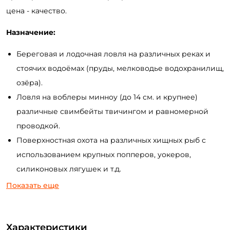
цена - качество.
Назначение:
Береговая и лодочная ловля на различных реках и
стоячих водоёмах (пруды, мелководье водохранилищ,
озёра).
Ловля на воблеры минноу (до 14 см. и крупнее)
различные свимбейты твичингом и равномерной
проводкой.
Поверхностная охота на различных хищных рыб с
использованием крупных попперов, уокеров,
силиконовых лягушек и т.д.
Джиговая ловля в пределах теста с применением
Показать еще
различных приманок (силиконовые приманки,
поролоновые рыбки, мандулы и др.).
Характеристики
Ловля на отводной поводок и другие варианты