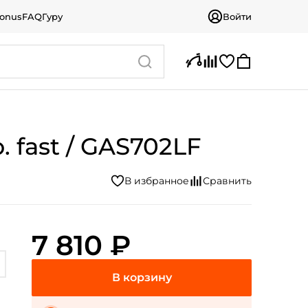
bonus
FAQ
Гуру
Войти
. fast / GAS702LF
7 810 ₽