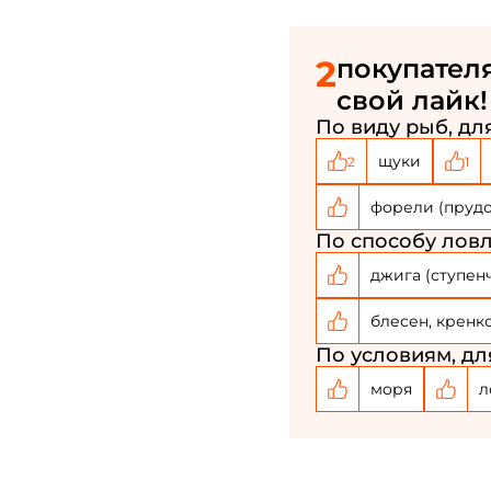
2
покупателя
свой лайк!
По виду рыб, для
щуки
2
1
форели (пруд
По способу ловл
джига (ступен
блесен, кренк
По условиям, дл
моря
л