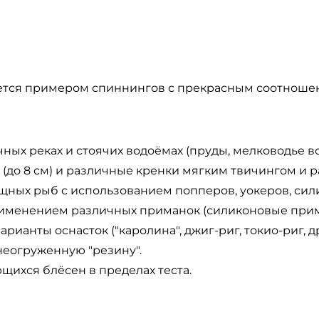
ется примером спиннингов с прекрасным соотношени
ных реках и стоячих водоёмах (пруды, мелководье в
(до 8 см) и различные кренки мягким твичингом и 
щных рыб с использованием попперов, уокеров, сили
рименением различных приманок (силиконовые прима
рианты оснасток ("каролина", джиг-риг, токио-риг, д
неогруженную "резину".
ихся блёсен в пределах теста.