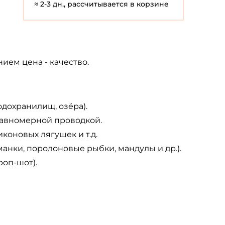
≈ 2-3 дн., рассчитывается в корзине
ем цена - качество.
одохранилищ, озёра).
равномерной проводкой.
коновых лягушек и т.д.
нки, поролоновые рыбки, мандулы и др.).
роп-шот).