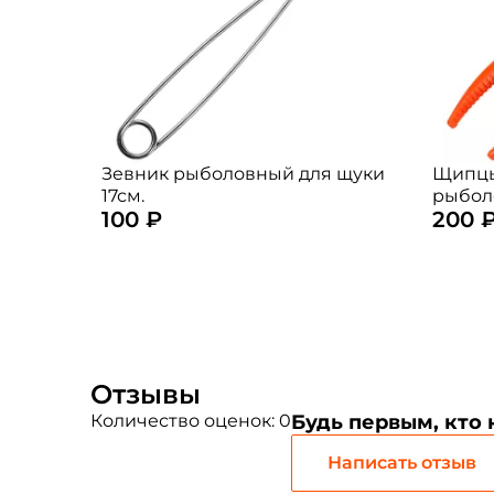
Зевник рыболовный для щуки
Щипцы
17см.
рыбол
100 ₽
200 
(цвет:
Отзывы
Количество оценок: 0
Будь первым, кто
Написать отзыв