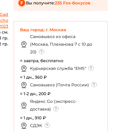
Вы получите:
235 Fox-бонусов
Gad
cho
2023
Ваш город: г. Москва
3 см.
Самовывоз из офиса
3 гр.
2 гр.
(Москва, Плеханова 7 с 10 до
20)
≈ завтра, бесплатно
Курьерская служба "EMS"
≈ 1 дн., 360 ₽
Самовывоз (Почта России)
≈ 1-2 дн., 200 ₽
Яндекс Go (экспресс-
доставка)
≈ 1 дн., 910 ₽
СДЭК