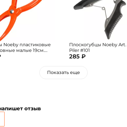
Номер телефона: *
Придумайте пароль: *
Повторите пароль: *
 Noeby пластиковые
Плоскогубцы Noeby Art.
овные малые 19см.
Piler #101
Заполняя данную форму вы соглашаетесь на
₽
285 ₽
 случайный)
обработку
персональных данных
Создать аккаунт
Показать еще
У меня уже есть аккаунт
 напишет отзыв