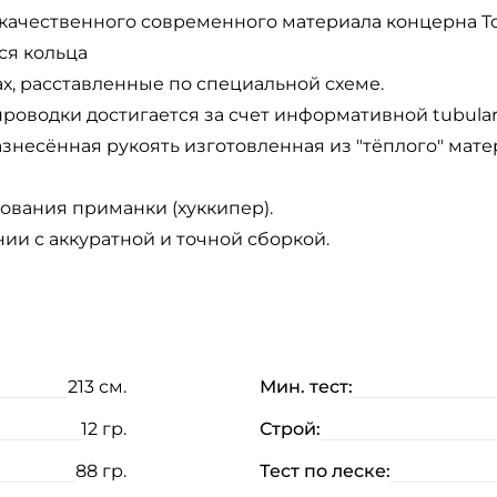
ачественного современного материала концерна To
ся кольца
мах, расставленные по специальной схеме.
роводки достигается за счет информативной tubula
азнесённая рукоять изготовленная из "тёплого" мат
ования приманки (хуккипер).
ии с аккуратной и точной сборкой.
213 см.
Мин. тест:
12 гр.
Строй:
88 гр.
Тест по леске: