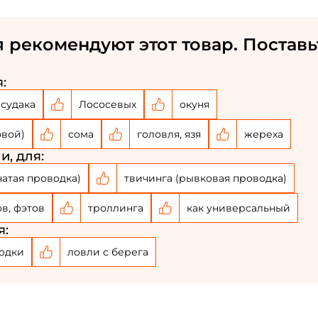
 рекомендуют этот товар. Поставь
:
судака
Лососевых
окуня
овой)
сома
головля, язя
жереха
и, для:
чатая проводка)
твичинга (рывковая проводка)
ов, фэтов
троллинга
как универсальный
я:
одки
ловли с берега