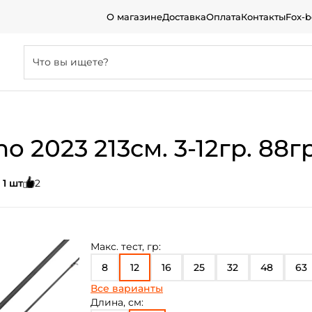
О магазине
Доставка
Оплата
Контакты
Fox-
2023 213см. 3-12гр. 88гр
:
1 шт
2
Макс. тест, гр:
8
12
16
25
32
48
63
Все варианты
84
Длина, см: