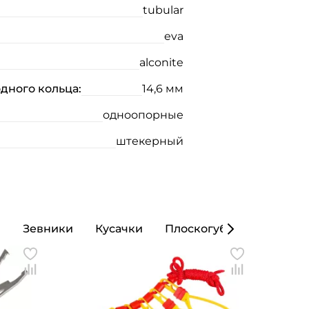
tubular
eva
alconite
дного кольца:
14,6 мм
одноопорные
штекерный
ы
Зевники
Кусачки
Плоскогубцы
Кошел