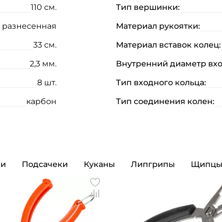
110 см.
Тип вершинки:
разнесенная
Материал рукоятки:
33 см.
Материал вставок колец:
2,3 мм.
Внутренний диаметр вхо
8 шт.
Тип входного кольца:
карбон
Тип соединения колен:
Создать аккаунт
ки
Подсачеки
Куканы
Липгрипы
Щипц
ФИО: *
Email: *