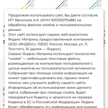
Продолжая использовать сайт, Вы даете согласие
ИП Васильев А.А. (ИНН 501305075486) на
обработку файлов cookies и пользовательских
данных.
Спиннинг Maximus
Спиннинг Maximus
Спиннинг
С
Этот сайт использует сервис веб-аналитики
Villain 240см. 3-
Indigo 240см. 7-
Norstream Alliance
Re
14гр. 144гр. fast /
28гр. 153гр. fast /
Jig 244см. 10-28гр.
30
Яндекс Метрика, предоставляемый компанией
3 805 ₽
3 790 ₽
3 090 ₽
2
MSVI24L
MSIN24M
153гр. fast / ALSJ-
M
ООО «ЯНДЕКС», 119021, Россия, Москва, ул. Л.
802MMH
Толстого, 16 (далее — Яндекс).
Сервис Яндекс Метрика использует технологию
“cookie” — небольшие текстовые файлы,
размещаемые на компьютере пользователей с
целью анализа их пользовательской активности.
Информация
Собранная при помощи cookie информация не
может идентифицировать вас, однако может
помочь нам улучшить работу нашего сайта.
О магазине
Информация об использовании вами данного
8 (495) 532-77-88
Доставка
сайта, собранная при помощи cookie, будет
info@foxfishing.ru
Оплата
передаваться Яндексу и храниться на сервере
Fox-bonus
По вопросам с заказом
Яндекса в ЕС и Российской Федерации. Яндекс
Гуру
г. Москва,
ул. Плеханова д.7
будет обрабатывать эту информацию для оценки