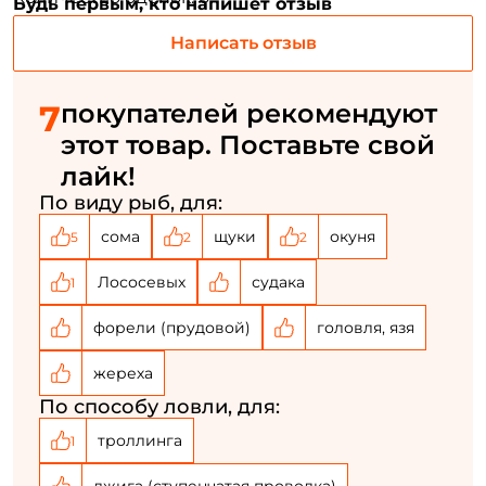
Будь первым, кто напишет отзыв
Придумайте пароль: *
Написать отзыв
Повторите пароль: *
7
покупателей рекомендуют
Заполняя данную форму вы соглашаетесь на обработку
этот товар. Поставьте свой
персональных данных
лайк!
Создать аккаунт
По виду рыб, для:
сома
щуки
окуня
5
2
2
У меня уже есть аккаунт
Лососевых
судака
1
форели (прудовой)
головля, язя
жереха
По способу ловли, для:
троллинга
1
джига (ступенчатая проводка)