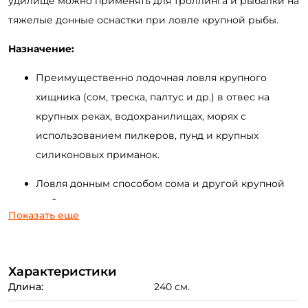
удилище можно применять для троллинга и рыбалки на
тяжелые донные оснастки при ловле крупной рыбы.
Назначение:
Преимущественно лодочная ловля крупного
хищника (сом, треска, палтус и др.) в отвес на
крупных реках, водохранилищах, морях с
использованием
пилкеров
,
пунд
и крупных
силиконовых приманок.
Ловля донным способом сома и другой крупной
рыбы с применением различных кормушек и
Показать еще
натуральных наживок.
Троллинговая
ловля хищника на море и реках на
Характеристики
тяжелые воблеры и колеблющиеся блёсны.
Длина:
240 см.
Преимущества: