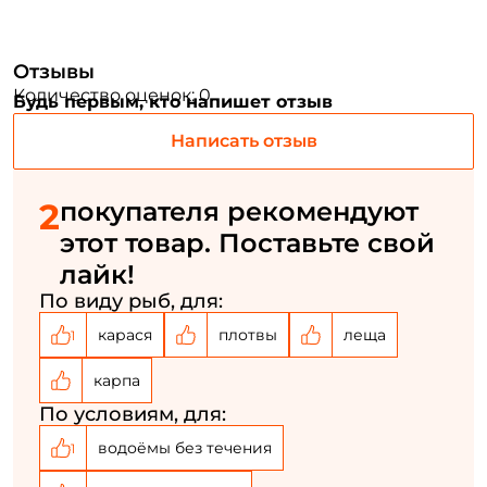
Создать аккаунт
Отзывы
Количество оценок: 0
Будь первым, кто напишет отзыв
ФИО: *
Написать отзыв
Email: *
2
покупателя рекомендуют
Номер телефона: *
этот товар. Поставьте свой
лайк!
По виду рыб, для:
Придумайте пароль: *
карася
плотвы
леща
1
Повторите пароль: *
карпа
Заполняя данную форму вы соглашаетесь на обработку
По условиям, для:
персональных данных
водоёмы без течения
1
Создать аккаунт