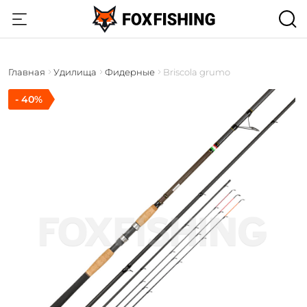
Главная
Удилища
Фидерные
Briscola grumo
- 40%