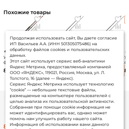
Похожие товары
Продолжая использовать сайт, Вы даете согласие
ИП Васильев А.А. (ИНН 501305075486) на
обработку файлов cookies и пользовательских
данных.
Удилище
Удилище
Удилище
У
Этот сайт использует сервис веб-аналитики
фидерное
фидерное Nautilus
фидерное Nautilus
ф
Яндекс Метрика, предоставляемый компанией
Maximus Invader
Resolution River
Resolution River
M
8 075 ₽
7 600 ₽
7 610 ₽
8
390см. до 150гр. /
feeder 390см
Heavy feeder 390см
Ma
ООО «ЯНДЕКС», 119021, Россия, Москва, ул. Л.
MFRI390XH
120гр+ NRRF13MH
150гр+ NRRHF13XH
40
Толстого, 16 (далее — Яндекс).
fa
Сервис Яндекс Метрика использует технологию
“cookie” — небольшие текстовые файлы,
размещаемые на компьютере пользователей с
целью анализа их пользовательской активности.
Информация
Собранная при помощи cookie информация не
может идентифицировать вас, однако может
помочь нам улучшить работу нашего сайта.
О магазине
Информация об использовании вами данного
8 (495) 532-77-88
Доставка