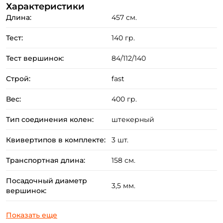
В отличии от более лёгких серий Marmo и Granito, на
Характеристики
Длина:
457 см.
удилища
Grumo
ставится обычный винтовой
катушкодержатель, способный выдержать большие
Тест:
140 гр.
нагрузки при работе с крупными тяжёлыми
Тест вершинок:
84/112/140
кормушками.
Строй:
fast
GRUMO
— единственная серия фидерных удилищ
Briscola
, имеющая вершинки большего диаметра, не
Вес:
400 гр.
совместимые с другими сериями. Это связано с общей
Тип соединения колен:
штекерный
мощностью удилищ и увеличенным размером
пропускных колец на вершинке-кивке.
Квивертипов в комплекте:
3 шт.
Транспортная длина:
158 см.
Посадочный диаметр
3,5 мм.
вершинок: