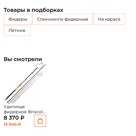
Товары в подборках
Фидеры
Спиннинги фидерные
На карася
Летние
Вы смотрели
Удилище
фидерное Briscola
Grumo 457см. до
8 370 ₽
140гр. / GRM454H
13 945 ₽