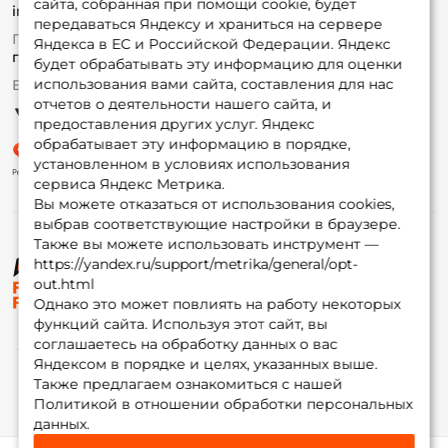
сайта, собранная при помощи cookie, будет
info@foxfishing.ru
Оплата
передаваться Яндексу и храниться на сервере
Fox-bonus
По вопросам с заказом
Яндекса в ЕС и Российской Федерации. Яндекс
Гуру
г. Москва,
ул. Плеханова д.7
будет обрабатывать эту информацию для оценки
использования вами сайта, составления для нас
Ежедневно 10:00 до 20:00
Партнерская программа
отчетов о деятельности нашего сайта, и
предоставления других услуг. Яндекс
обрабатывает эту информацию в порядке,
установленном в условиях использования
сервиса Яндекс Метрика.
Вы можете отказаться от использования cookies,
выбрав соответствующие настройки в браузере.
Также вы можете использовать инструмент —
https://yandex.ru/support/metrika/general/opt-
© ФоксФишинг, 2009-2026
out.html
Однако это может повлиять на работу некоторых
функций сайта. Используя этот сайт, вы
соглашаетесь на обработку данных о вас
Яндексом в порядке и целях, указанных выше.
Также предлагаем ознакомиться с нашей
Политикой в отношении обработки персональных
данных.