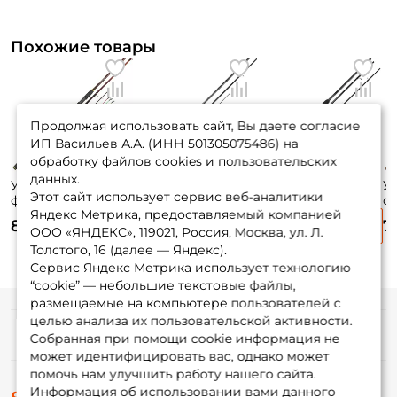
Похожие товары
Продолжая использовать сайт, Вы даете согласие
ИП Васильев А.А. (ИНН 501305075486) на
обработку файлов cookies и пользовательских
данных.
Удилище
Удилище
Удилище
У
Этот сайт использует сервис веб-аналитики
фидерное
фидерное Salmo
фидерное Salmo
ф
Яндекс Метрика, предоставляемый компанией
Maximus Invader
Diamond BP
Sniper Feeder
Re
8 075 ₽
8 580 ₽
7 935 ₽
7
390см. до 150гр. /
390см. до 120гр. /
TRAVEL 360см. до
fe
ООО «ЯНДЕКС», 119021, Россия, Москва, ул. Л.
MFRI390XH
4030-390
150гр. / 4097-360
1
Толстого, 16 (далее — Яндекс).
Сервис Яндекс Метрика использует технологию
“cookie” — небольшие текстовые файлы,
размещаемые на компьютере пользователей с
целью анализа их пользовательской активности.
Информация
Собранная при помощи cookie информация не
может идентифицировать вас, однако может
помочь нам улучшить работу нашего сайта.
О магазине
Информация об использовании вами данного