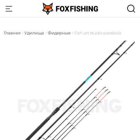
Главная
Удилища
Фидерные
Fish art studio parabola