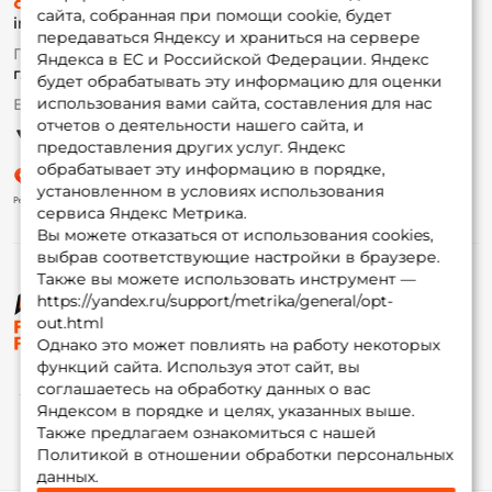
8 (495) 532-77-88
Доставка
сайта, собранная при помощи cookie, будет
info@foxfishing.ru
Оплата
передаваться Яндексу и храниться на сервере
Fox-bonus
По вопросам с заказом
Яндекса в ЕС и Российской Федерации. Яндекс
Гуру
г. Москва,
ул. Плеханова д.7
будет обрабатывать эту информацию для оценки
использования вами сайта, составления для нас
Ежедневно 10:00 до 20:00
Партнерская программа
отчетов о деятельности нашего сайта, и
предоставления других услуг. Яндекс
обрабатывает эту информацию в порядке,
установленном в условиях использования
сервиса Яндекс Метрика.
Вы можете отказаться от использования cookies,
выбрав соответствующие настройки в браузере.
Также вы можете использовать инструмент —
https://yandex.ru/support/metrika/general/opt-
© ФоксФишинг, 2009-2026
out.html
Однако это может повлиять на работу некоторых
функций сайта. Используя этот сайт, вы
соглашаетесь на обработку данных о вас
Яндексом в порядке и целях, указанных выше.
Также предлагаем ознакомиться с нашей
Политикой в отношении обработки персональных
данных.