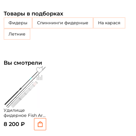
Товары в подборках
Фидеры
Спиннинги фидерные
На карася
Летние
Вы смотрели
Удилище
фидерное Fish Art
Studio Parabola
8 200 ₽
420см. до 130гр. /
FP13042