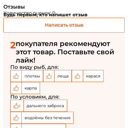
Создать аккаунт
Отзывы
Количество оценок: 0
Будь первым, кто напишет отзыв
Написать отзыв
ФИО: *
2
покупателя рекомендуют
Email: *
этот товар. Поставьте свой
лайк!
Номер телефона: *
По виду рыб, для:
плотвы
леща
карася
Придумайте пароль: *
карпа
По условиям, для:
Повторите пароль: *
дальнего заброса
2
Заполняя данную форму вы соглашаетесь на обработку
персональных данных
водоёмы без течения
Создать аккаунт