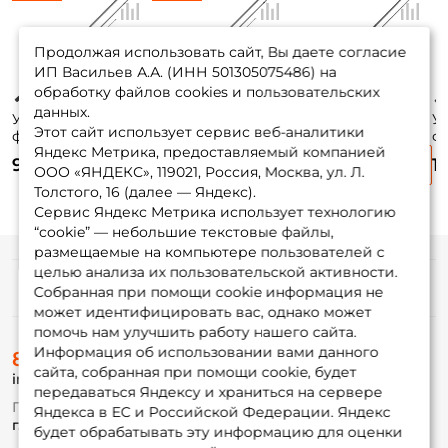
Продолжая использовать сайт, Вы даете согласие
ИП Васильев А.А. (ИНН 501305075486) на
обработку файлов cookies и пользовательских
данных.
Удилище
Удилище
Удилище
У
Этот сайт использует сервис веб-аналитики
фидерное
фидерное
фидерное Zemex
ф
Яндекс Метрика, предоставляемый компанией
Maximus Bream
Maximus Bream
Iron 25 330см. до
Ir
9 450 ₽
9 790 ₽
9 460 ₽
1
Master 330 см. до
Master 360 см. до
60гр.
15
ООО «ЯНДЕКС», 119021, Россия, Москва, ул. Л.
60 гр. / moderate
60 гр. / moderate
(0.75/1.0/2.0oz.)
(3
Толстого, 16 (далее — Яндекс).
fast / MFRBM330M
fast / MFRBM360L
Сервис Яндекс Метрика использует технологию
“cookie” — небольшие текстовые файлы,
размещаемые на компьютере пользователей с
целью анализа их пользовательской активности.
Информация
Собранная при помощи cookie информация не
может идентифицировать вас, однако может
помочь нам улучшить работу нашего сайта.
О магазине
Информация об использовании вами данного
8 (495) 532-77-88
Доставка
сайта, собранная при помощи cookie, будет
info@foxfishing.ru
Оплата
передаваться Яндексу и храниться на сервере
Fox-bonus
По вопросам с заказом
Яндекса в ЕС и Российской Федерации. Яндекс
Гуру
г. Москва,
ул. Плеханова д.7
будет обрабатывать эту информацию для оценки