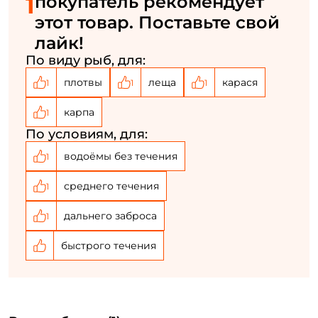
1
покупатель рекомендует
У меня уже есть аккаунт
этот товар. Поставьте свой
лайк!
По виду рыб, для:
плотвы
леща
карася
1
1
1
карпа
1
По условиям, для:
водоёмы без течения
1
среднего течения
1
дальнего заброса
1
быстрого течения