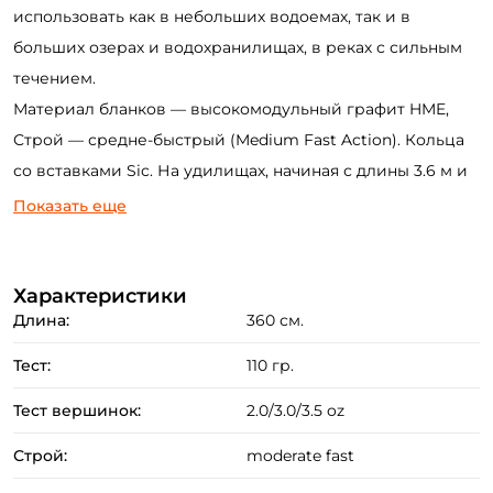
использовать как в небольших водоемах, так и в
больших озерах и водохранилищах, в реках с сильным
течением.
Материал бланков — высокомодульный графит HME,
Строй — средне-быстрый (Medium Fast Action). Кольца
со вставками Sic. На удилищах, начиная с длины 3.6 м и
тестом 80 г, кольца идут увеличенного размера, чтобы
Показать еще
по мере необходимости применять шок-лидер.
Рукоять комбинированная Eva+пробка. Нижняя часть
изготовлена из Eva для более легкого отмыва после
Характеристики
Длина:
360 см.
рыбалки. Катушкодержатель классического типа,
надежный, оснащен карбоновой гайкой. Вершинки в
Тест:
110 гр.
комплекте карбоновые с посадочным диаметром 2.2 мм.
Тест вершинок:
2.0/3.0/3.5 oz
В комплекте 3 шт. разной жёсткости. В зависимости от
теста идут от 0.75 Oz до 5 Oz.
Строй:
moderate fast
Создать аккаунт
Фидерные удилища Bream Master отлично