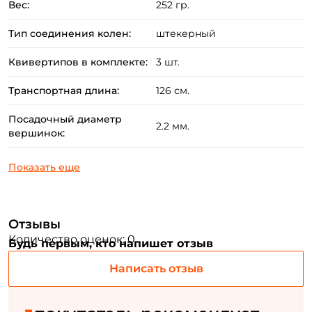
Вес:
252 гр.
сбалансированы и легко справляются с вываживанием
крупной рыбы.
Тип соединения колен:
штекерный
ФИО: *
Квивертипов в комплекте:
3 шт.
Email: *
Транспортная длина:
126 см.
Посадочный диаметр
Номер телефона: *
2.2 мм.
вершинок:
Придумайте пароль: *
Повторите пароль: *
Отзывы
Заполняя данную форму вы соглашаетесь на обработку
Количество оценок: 0
Будь первым, кто напишет отзыв
персональных данных
Написать отзыв
Создать аккаунт