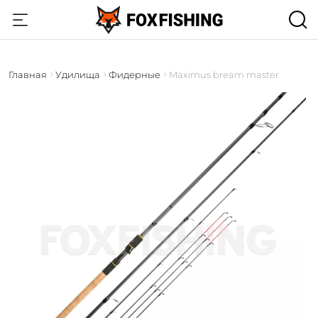
Главная
Удилища
Фидерные
Maximus bream master