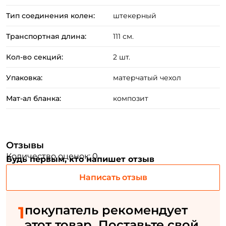
Тип соединения колен:
штекерный
Транспортная длина:
111 см.
Кол-во секций:
2 шт.
Создать аккаунт
Упаковка:
матерчатый чехол
Мат-ал бланка:
композит
ФИО: *
Отзывы
Email: *
Количество оценок: 0
Будь первым, кто напишет отзыв
Написать отзыв
Номер телефона: *
1
покупатель рекомендует
Придумайте пароль: *
этот товар. Поставьте свой