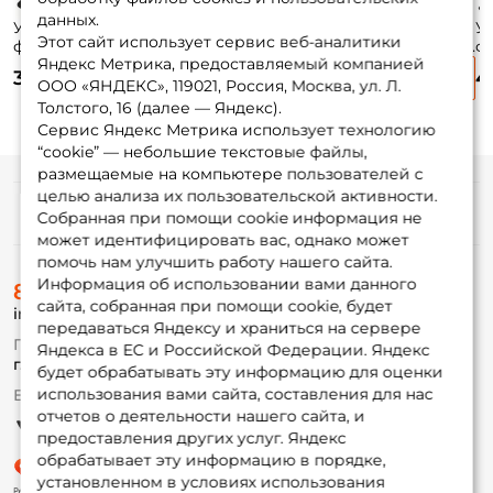
данных.
Удилище
Удилище
Удилище
У
Этот сайт использует сервис веб-аналитики
фидерное
фидерное Nautilus
фидерное Nautilus
ф
Яндекс Метрика, предоставляемый компанией
Волжанка Пикер
N/Feed 360см. до
Butler Feeder FD
Bu
3 705 ₽
4 890 ₽
3 850 ₽
4
300см. до 60гр. /
90гр. / NN12MQ
180см. до 150гр. /
24
ООО «ЯНДЕКС», 119021, Россия, Москва, ул. Л.
040-0031
FDBTF-6HHQ
F
Толстого, 16 (далее — Яндекс).
Сервис Яндекс Метрика использует технологию
“cookie” — небольшие текстовые файлы,
размещаемые на компьютере пользователей с
целью анализа их пользовательской активности.
Информация
Собранная при помощи cookie информация не
может идентифицировать вас, однако может
помочь нам улучшить работу нашего сайта.
О магазине
Информация об использовании вами данного
8 (495) 532-77-88
Доставка
сайта, собранная при помощи cookie, будет
info@foxfishing.ru
Оплата
передаваться Яндексу и храниться на сервере
Fox-bonus
По вопросам с заказом
Яндекса в ЕС и Российской Федерации. Яндекс
Гуру
г. Москва,
ул. Плеханова д.7
будет обрабатывать эту информацию для оценки
использования вами сайта, составления для нас
Ежедневно 10:00 до 20:00
Партнерская программа
отчетов о деятельности нашего сайта, и
предоставления других услуг. Яндекс
обрабатывает эту информацию в порядке,
установленном в условиях использования