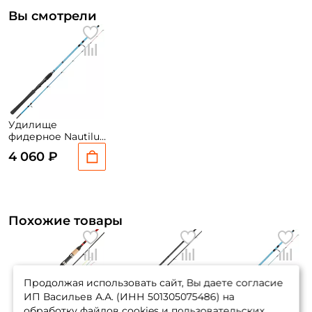
Вы смотрели
Удилище
фидерное Nautilus
Butler Feeder FD
4 060 ₽
210см. до 200гр. /
FDBTF-7XHQ
Похожие товары
Продолжая использовать сайт, Вы даете согласие
ИП Васильев А.А. (ИНН 501305075486) на
обработку файлов cookies и пользовательских