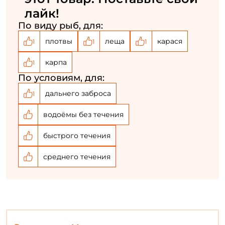
лайк!
Повторите пароль: *
По виду рыб, для:
Заполняя данную форму вы соглашаетесь на обработку
плотвы
леща
карася
1
1
1
персональных данных
Создать аккаунт
карпа
1
По условиям, для:
дальнего заброса
1
У меня уже есть аккаунт
водоёмы без течения
быстрого течения
среднего течения