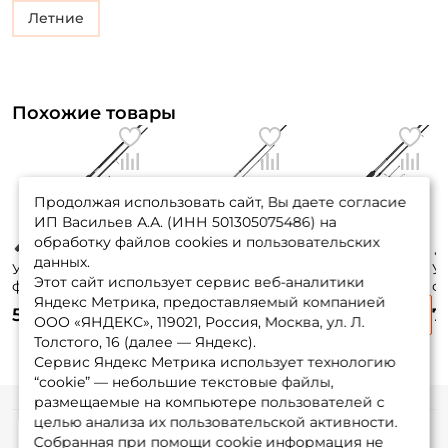
Летние
Похожие товары
Продолжая использовать сайт, Вы даете согласие
ИП Васильев А.А. (ИНН 501305075486) на
обработку файлов cookies и пользовательских
данных.
Удилище
Удилище
Удилище
У
Этот сайт использует сервис веб-аналитики
фидерное Salmo
фидерное
фидерное
ф
Яндекс Метрика, предоставляемый компанией
Sniper Feeder
Sabaneev Impulse
Sabaneev Impulse
Sn
5 795 ₽
5 905 ₽
7 330 ₽
7
360см. до 90гр. /
300см. до 50гр. /
360см. до 180гр. /
39
ООО «ЯНДЕКС», 119021, Россия, Москва, ул. Л.
4111-360
IF-10LM
IF-12XH
41
Толстого, 16 (далее — Яндекс).
Сервис Яндекс Метрика использует технологию
“cookie” — небольшие текстовые файлы,
размещаемые на компьютере пользователей с
целью анализа их пользовательской активности.
Информация
Собранная при помощи cookie информация не