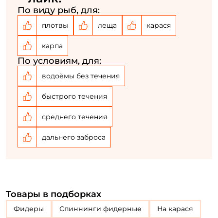
Создать аккаунт
По виду рыб, для:
плотвы
леща
карася
У меня уже есть аккаунт
карпа
По условиям, для:
водоёмы без течения
быстрого течения
среднего течения
дальнего заброса
Товары в подборках
Фидеры
Спиннинги фидерные
На карася