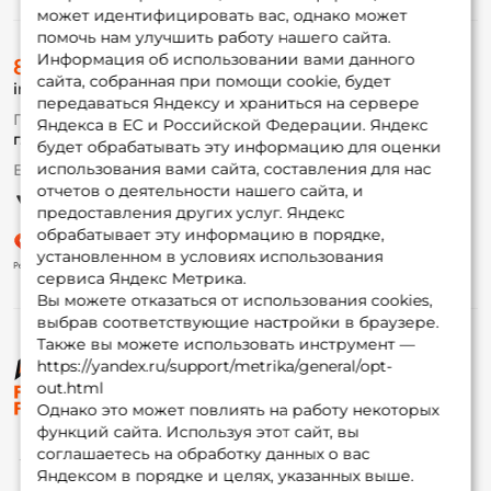
может идентифицировать вас, однако может
помочь нам улучшить работу нашего сайта.
О магазине
Информация об использовании вами данного
8 (495) 532-77-88
Доставка
сайта, собранная при помощи cookie, будет
info@foxfishing.ru
Оплата
передаваться Яндексу и храниться на сервере
Fox-bonus
По вопросам с заказом
Яндекса в ЕС и Российской Федерации. Яндекс
Гуру
г. Москва,
ул. Плеханова д.7
будет обрабатывать эту информацию для оценки
использования вами сайта, составления для нас
Ежедневно 10:00 до 20:00
Партнерская программа
отчетов о деятельности нашего сайта, и
предоставления других услуг. Яндекс
обрабатывает эту информацию в порядке,
установленном в условиях использования
сервиса Яндекс Метрика.
Вы можете отказаться от использования cookies,
выбрав соответствующие настройки в браузере.
Также вы можете использовать инструмент —
https://yandex.ru/support/metrika/general/opt-
© ФоксФишинг, 2009-2026
out.html
Однако это может повлиять на работу некоторых
функций сайта. Используя этот сайт, вы
соглашаетесь на обработку данных о вас
Яндексом в порядке и целях, указанных выше.