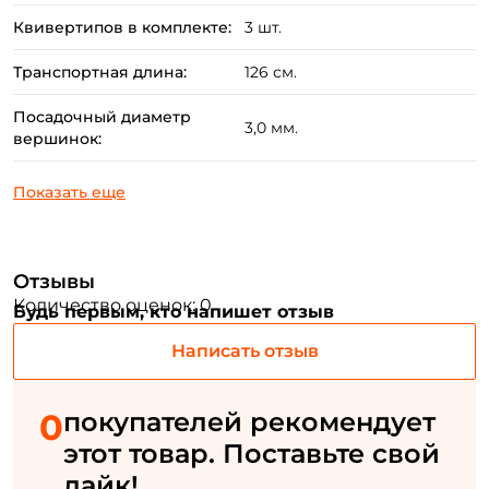
Квивертипов в комплекте:
3 шт.
Создать аккаунт
Транспортная длина:
126 см.
Посадочный диаметр
3,0 мм.
вершинок:
ФИО: *
Email: *
Номер телефона: *
Отзывы
Количество оценок: 0
Будь первым, кто напишет отзыв
Придумайте пароль: *
Написать отзыв
Повторите пароль: *
0
покупателей рекомендует
этот товар. Поставьте свой
Заполняя данную форму вы соглашаетесь на обработку
персональных данных
лайк!