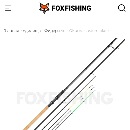
Главная
Удилища
Фидерные
Okuma custom black