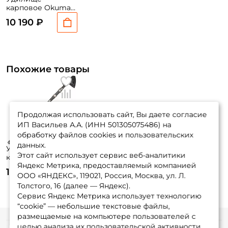
карповое Okuma
Safina-X Tele Carp
10 190 ₽
12'0" 3.60m 3.5lbs
7sec
Похожие товары
Продолжая использовать сайт, Вы даете согласие
ИП Васильев А.А. (ИНН 501305075486) на
обработку файлов cookies и пользовательских
данных.
Удилище
Этот сайт использует сервис веб-аналитики
карповое Okuma
Яндекс Метрика, предоставляемый компанией
Safina-X Tele Carp
11 240 ₽
13'0" 3.90m 3.5lbs
ООО «ЯНДЕКС», 119021, Россия, Москва, ул. Л.
7sec
Толстого, 16 (далее — Яндекс).
Сервис Яндекс Метрика использует технологию
“cookie” — небольшие текстовые файлы,
размещаемые на компьютере пользователей с
целью анализа их пользовательской активности.