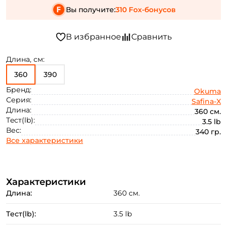
Вы получите:
310 Fox-бонусов
Длина, см:
360
390
Бренд:
Okuma
Серия:
Safina-X
Длина:
360 см.
Тeст(lb):
3.5 lb
Вес:
340 гр.
Все характеристики
Характеристики
Длина:
360 см.
Тeст(lb):
3.5 lb