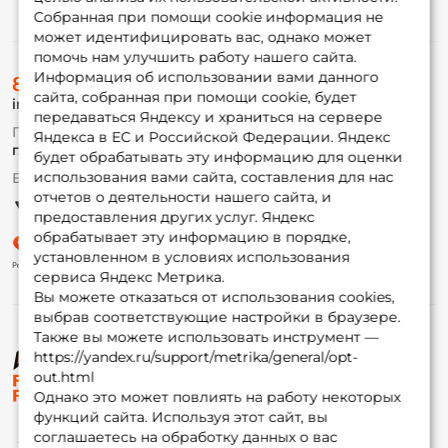
Информация
Собранная при помощи cookie информация не
может идентифицировать вас, однако может
помочь нам улучшить работу нашего сайта.
О магазине
Информация об использовании вами данного
8 (495) 532-77-88
Доставка
сайта, собранная при помощи cookie, будет
info@foxfishing.ru
Оплата
передаваться Яндексу и храниться на сервере
Fox-bonus
По вопросам с заказом
Яндекса в ЕС и Российской Федерации. Яндекс
Гуру
г. Москва,
ул. Плеханова д.7
будет обрабатывать эту информацию для оценки
использования вами сайта, составления для нас
Ежедневно 10:00 до 20:00
Партнерская программа
отчетов о деятельности нашего сайта, и
предоставления других услуг. Яндекс
обрабатывает эту информацию в порядке,
установленном в условиях использования
сервиса Яндекс Метрика.
Вы можете отказаться от использования cookies,
выбрав соответствующие настройки в браузере.
Также вы можете использовать инструмент —
https://yandex.ru/support/metrika/general/opt-
© ФоксФишинг, 2009-2026
out.html
Однако это может повлиять на работу некоторых
функций сайта. Используя этот сайт, вы
соглашаетесь на обработку данных о вас