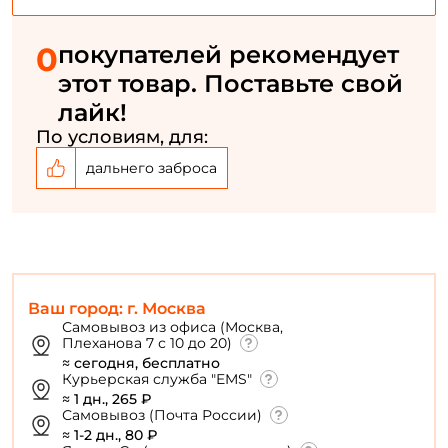
Номер телефона: *
0
покупателей рекомендует
этот товар. Поставьте свой
Придумайте пароль: *
лайк!
По условиям, для:
Повторите пароль: *
дальнего заброса
Заполняя данную форму вы соглашаетесь на обработку
персональных данных
Создать аккаунт
Ваш город: г. Москва
У меня уже есть аккаунт
Самовывоз из офиса (Москва,
Плеханова 7 с 10 до 20)
≈ сегодня, бесплатно
Курьерская служба "EMS"
≈ 1 дн., 265 ₽
Самовывоз (Почта России)
≈ 1-2 дн., 80 ₽