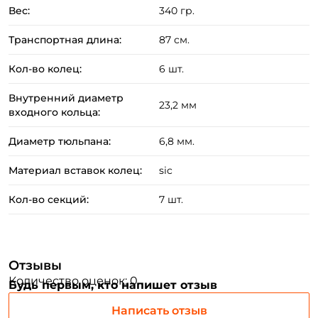
Вес:
340 гр.
Транспортная длина:
87 см.
Кол-во колец:
6 шт.
Внутренний диаметр
23,2 мм
входного кольца:
Диаметр тюльпана:
6,8 мм.
Материал вставок колец:
sic
Кол-во секций:
7 шт.
Создать аккаунт
ФИО: *
Отзывы
Количество оценок: 0
Будь первым, кто напишет отзыв
Email: *
Написать отзыв