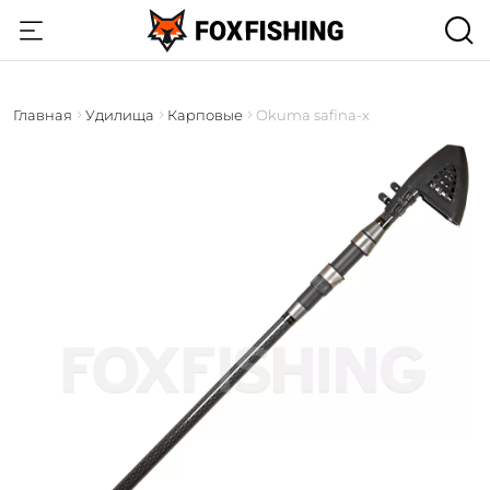
Главная
Удилища
Карповые
Okuma safina-x