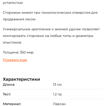
усталостью.
Сторожки имеют три технологических отверстия для
продевания лески.
Универсальное крепление к зимней удочке позволяет
монтировать сторожки на любые типы и диаметры
хлыстиков.
Создать аккаунт
Толщина: 350 мкр.
Показать еще
ФИО: *
Характеристики
Длина:
13 см.
Email: *
Тест:
1.2 гр.
Номер телефона: *
Материал:
Лавсан