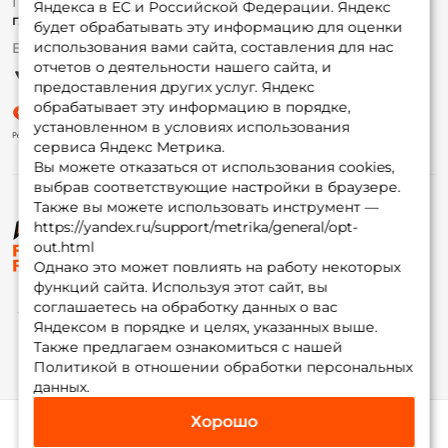
По вопросам с заказом
Яндекса в ЕС и Российской Федерации. Яндекс
Гуру
г. Москва,
ул. Плеханова д.7
будет обрабатывать эту информацию для оценки
использования вами сайта, составления для нас
Ежедневно 10:00 до 20:00
Партнерская программа
отчетов о деятельности нашего сайта, и
предоставления других услуг. Яндекс
обрабатывает эту информацию в порядке,
установленном в условиях использования
сервиса Яндекс Метрика.
Вы можете отказаться от использования cookies,
выбрав соответствующие настройки в браузере.
Также вы можете использовать инструмент —
https://yandex.ru/support/metrika/general/opt-
© ФоксФишинг, 2009-2026
out.html
Однако это может повлиять на работу некоторых
функций сайта. Используя этот сайт, вы
соглашаетесь на обработку данных о вас
Яндексом в порядке и целях, указанных выше.
Также предлагаем ознакомиться с нашей
Политикой в отношении обработки персональных
данных.
Хорошо