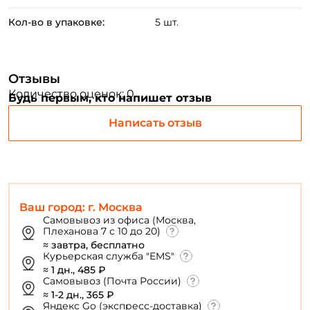
Кол-во в упаковке:
5 шт.
Придумайте пароль: *
Повторите пароль: *
Отзывы
Заполняя данную форму вы соглашаетесь на обработку
Количество оценок: 0
Будь первым, кто напишет отзыв
персональных данных
Написать отзыв
Создать аккаунт
У меня уже есть аккаунт
Ваш город: г. Москва
Самовывоз из офиса (Москва,
Плеханова 7 с 10 до 20)
≈ завтра, бесплатно
Курьерская служба "EMS"
≈ 1 дн., 485 ₽
Самовывоз (Почта России)
≈ 1-2 дн., 365 ₽
Яндекс Go (экспресс-доставка)