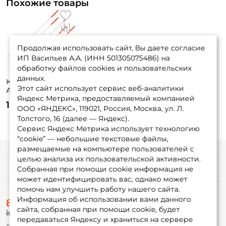
Похожие товары
Продолжая использовать сайт, Вы даете согласие
ИП Васильев А.А. (ИНН 501305075486) на
обработку файлов cookies и пользовательских
данных.
Кивок Nautilus Тип
Этот сайт использует сервис веб-аналитики
А 300мкр. 10см.
Яндекс Метрика, предоставляемый компанией
1.5гр. 5шт.
100 ₽
ООО «ЯНДЕКС», 119021, Россия, Москва, ул. Л.
Толстого, 16 (далее — Яндекс).
Сервис Яндекс Метрика использует технологию
“cookie” — небольшие текстовые файлы,
размещаемые на компьютере пользователей с
целью анализа их пользовательской активности.
Информация
Собранная при помощи cookie информация не
может идентифицировать вас, однако может
помочь нам улучшить работу нашего сайта.
О магазине
Информация об использовании вами данного
8 (495) 532-77-88
Доставка
сайта, собранная при помощи cookie, будет
info@foxfishing.ru
Оплата
передаваться Яндексу и храниться на сервере
Fox-bonus