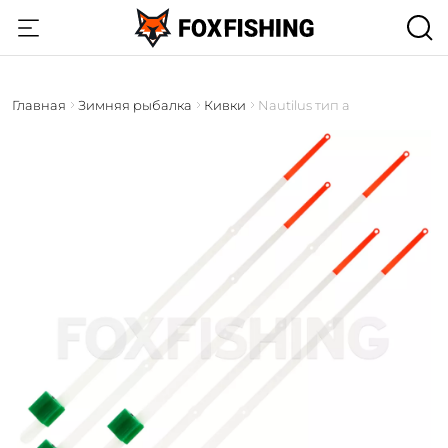
Главная
Зимняя рыбалка
Кивки
Nautilus тип а