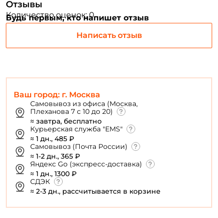
Отзывы
ФИО: *
Количество оценок: 0
Будь первым, кто напишет отзыв
Написать отзыв
Email: *
Номер телефона: *
Ваш город: г. Москва
Придумайте пароль: *
Самовывоз из офиса (Москва,
Плеханова 7 с 10 до 20)
≈ завтра, бесплатно
Курьерская служба "EMS"
Повторите пароль: *
≈ 1 дн., 485 ₽
Самовывоз (Почта России)
Заполняя данную форму вы соглашаетесь на обработку
≈ 1-2 дн., 365 ₽
персональных данных
Яндекс Go (экспресс-доставка)
≈ 1 дн., 1300 ₽
Создать аккаунт
СДЭК
≈ 2-3 дн., рассчитывается в корзине
У меня уже есть аккаунт