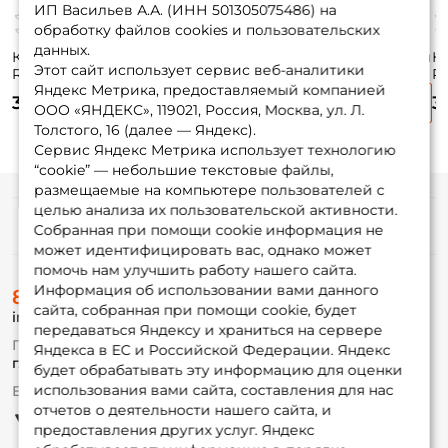
ИП Васильев А.А. (ИНН 501305075486) на
обработку файлов cookies и пользовательских
данных.
Кивок Nautilus Тип
Кивок Nautilus Тип
Кивок Nautilus Тип
Ки
Этот сайт использует сервис веб-аналитики
R 350мкр. 8см. 3гр.
С 350мкр. 7см. 5гр.
R 175мкр. 12см.
R 
Яндекс Метрика, предоставляемый компанией
5шт.
5шт.
0.15гр. 5шт.
1.
320 ₽
310 ₽
320 ₽
3
ООО «ЯНДЕКС», 119021, Россия, Москва, ул. Л.
Толстого, 16 (далее — Яндекс).
Сервис Яндекс Метрика использует технологию
“cookie” — небольшие текстовые файлы,
размещаемые на компьютере пользователей с
целью анализа их пользовательской активности.
Информация
Собранная при помощи cookie информация не
может идентифицировать вас, однако может
помочь нам улучшить работу нашего сайта.
О магазине
Информация об использовании вами данного
8 (495) 532-77-88
Доставка
сайта, собранная при помощи cookie, будет
info@foxfishing.ru
Оплата
передаваться Яндексу и храниться на сервере
Fox-bonus
По вопросам с заказом
Яндекса в ЕС и Российской Федерации. Яндекс
Гуру
г. Москва,
ул. Плеханова д.7
будет обрабатывать эту информацию для оценки
использования вами сайта, составления для нас
Ежедневно 10:00 до 20:00
Партнерская программа
отчетов о деятельности нашего сайта, и
предоставления других услуг. Яндекс