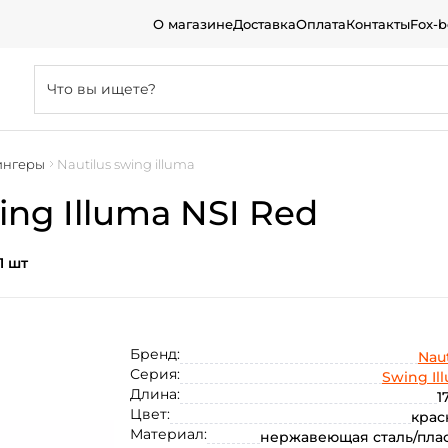
О магазине
Доставка
Оплата
Контакты
Fox-
ингеры
Nautilus swing illuma
ing Illuma NSI Red
1 шт
Бренд:
Naut
Серия:
Swing Il
Длина:
1
Цвет:
кра
Материал:
нержавеющая сталь/пла