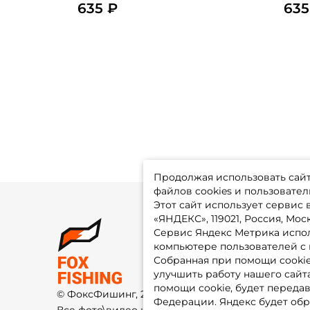
635 ₽
635
Продолжая использовать сайт,
файлов cookies и пользовател
Этот сайт использует сервис
«ЯНДЕКС», 119021, Россия, Москв
Сервис Яндекс Метрика испол
О 
компьютере пользователей с 
До
Оп
Собранная при помощи cooki
Fo
улучшить работу нашего сайт
Гу
Ко
помощи cookie, будет передав
© ФоксФишинг, 2009-2026
По
Федерации. Яндекс будет обр