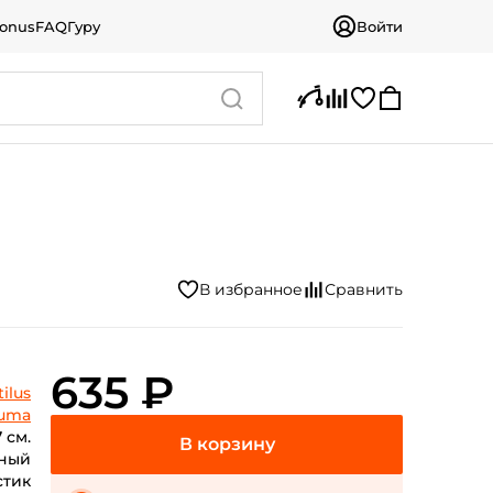
bonus
FAQ
Гуру
Войти
635 ₽
ilus
luma
7 см.
сный
стик