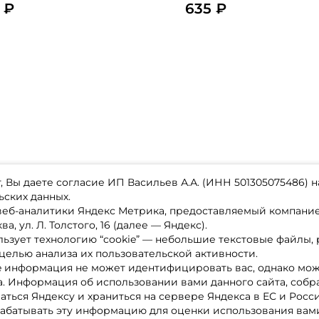
 ₽
635 ₽
 Вы даете согласие ИП Васильев А.А. (ИНН 501305075486) н
ьских данных.
 веб-аналитики Яндекс Метрика, предоставляемый компан
а, ул. Л. Толстого, 16 (далее — Яндекс).
ьзует технологию “cookie” — небольшие текстовые файлы,
магазине
Каталог товаров
целью анализа их пользовательской активности.
ставка
Акции
лата
Новинки
e информация не может идентифицировать вас, однако мож
x-bonus
Бренды
а. Информация об использовании вами данного сайта, собр
ру
Партнерская программа
нтакты
аться Яндексу и храниться на сервере Яндекса в ЕС и Росс
литика обработки ПД
абатывать эту информацию для оценки использования вами