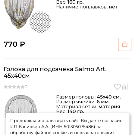
Вес:
160 гр.
Наличие поплавков:
нет
770 ₽
Создать аккаунт
Голова для подсачека Salmo Art.
ФИО: *
45х40см
Email: *
Размер головы:
45х40 см.
Размер ячейки:
6 мм.
Номер телефона: *
Материал сетки:
материя
Вес:
140 гр.
Наличие поплавков:
нет
Продолжая использовать сайт, Вы даете согласие
Придумайте пароль: *
ИП Васильев А.А. (ИНН 501305075486) на
обработку файлов cookies и пользовательских