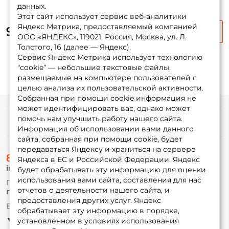
данных.
Повторите пароль: *
Этот сайт использует сервис веб-аналитики
Яндекс Метрика, предоставляемый компанией
955 ₽
Заполняя данную форму вы соглашаетесь на обработку
ООО «ЯНДЕКС», 119021, Россия, Москва, ул. Л.
персональных данных
Толстого, 16 (далее — Яндекс).
Сервис Яндекс Метрика использует технологию
Создать аккаунт
“cookie” — небольшие текстовые файлы,
размещаемые на компьютере пользователей с
целью анализа их пользовательской активности.
У меня уже есть аккаунт
Собранная при помощи cookie информация не
может идентифицировать вас, однако может
помочь нам улучшить работу нашего сайта.
Информация
Информация об использовании вами данного
сайта, собранная при помощи cookie, будет
передаваться Яндексу и храниться на сервере
О магазине
8 (495) 532-77-88
Доставка
Яндекса в ЕС и Российской Федерации. Яндекс
info@foxfishing.ru
Оплата
будет обрабатывать эту информацию для оценки
Fox-bonus
использования вами сайта, составления для нас
По вопросам с заказом
Гуру
отчетов о деятельности нашего сайта, и
г. Москва,
ул. Плеханова д.7
предоставления других услуг. Яндекс
Ежедневно 10:00 до 20:00
обрабатывает эту информацию в порядке,
Партнерская программа
установленном в условиях использования