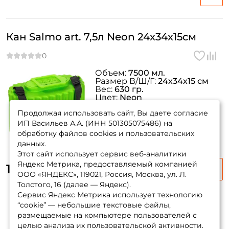
Номер телефона: *
Кан Salmo art. 7,5л Neon 24х34х15см
Придумайте пароль: *
Объем:
7500 мл.
Размер В/Ш/Г:
24х34х15 см
Повторите пароль: *
Вес:
630 гр.
Цвет:
Neon
Заполняя данную форму вы соглашаетесь на обработку
Артикул:
9050-007N
персональных данных
Продолжая использовать сайт, Вы даете согласие
ИП Васильев А.А. (ИНН 501305075486) на
Создать аккаунт
обработку файлов cookies и пользовательских
данных.
Этот сайт использует сервис веб-аналитики
У меня уже есть аккаунт
Яндекс Метрика, предоставляемый компанией
1 060 ₽
ООО «ЯНДЕКС», 119021, Россия, Москва, ул. Л.
Толстого, 16 (далее — Яндекс).
Сервис Яндекс Метрика использует технологию
“cookie” — небольшие текстовые файлы,
размещаемые на компьютере пользователей с
целью анализа их пользовательской активности.