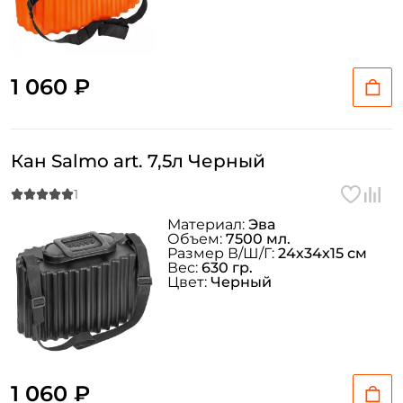
1 060 ₽
Кан Salmo art. 7,5л Черный
Материал:
Эва
Объем:
7500 мл.
Размер В/Ш/Г:
24х34х15 см
Создать аккаунт
Вес:
630 гр.
Цвет:
Черный
ФИО: *
Email: *
1 060 ₽