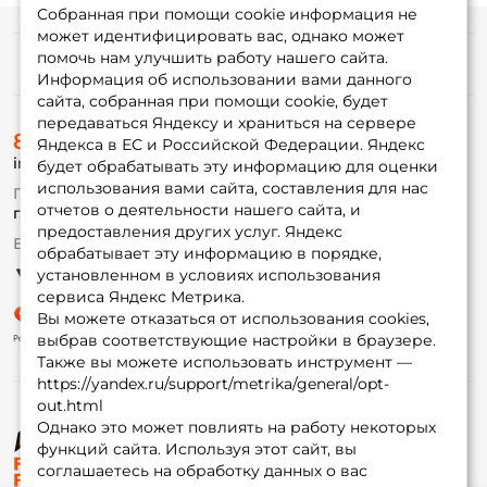
Собранная при помощи cookie информация не
может идентифицировать вас, однако может
помочь нам улучшить работу нашего сайта.
Информация
Информация об использовании вами данного
сайта, собранная при помощи cookie, будет
передаваться Яндексу и храниться на сервере
О магазине
8 (495) 532-77-88
Доставка
Яндекса в ЕС и Российской Федерации. Яндекс
info@foxfishing.ru
Оплата
будет обрабатывать эту информацию для оценки
Fox-bonus
использования вами сайта, составления для нас
По вопросам с заказом
Гуру
отчетов о деятельности нашего сайта, и
г. Москва,
ул. Плеханова д.7
предоставления других услуг. Яндекс
Ежедневно 10:00 до 20:00
обрабатывает эту информацию в порядке,
Партнерская программа
установленном в условиях использования
сервиса Яндекс Метрика.
Вы можете отказаться от использования cookies,
выбрав соответствующие настройки в браузере.
Также вы можете использовать инструмент —
https://yandex.ru/support/metrika/general/opt-
out.html
Однако это может повлиять на работу некоторых
функций сайта. Используя этот сайт, вы
© ФоксФишинг, 2009-2026
соглашаетесь на обработку данных о вас