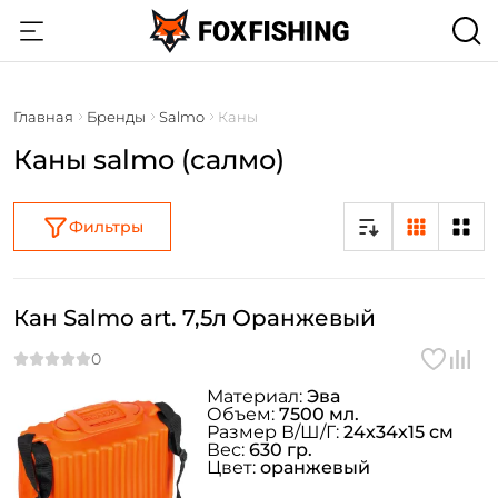
Главная
Бренды
Salmo
Каны
Каны salmo (салмо)
Фильтры
Кан Salmo art. 7,5л Оранжевый
Материал:
Эва
Объем:
7500 мл.
Размер В/Ш/Г:
24х34х15 см
Вес:
630 гр.
Цвет:
оранжевый