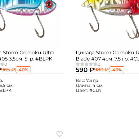
 Storm Gomoku Ultra
Цикада Storm Gomoku Ul
#05 3,5см. 5гр. #BLPK
Blade #07 4см. 7.5 гр. #C
₽
590 ₽
965 ₽
980 ₽
-40%
-40%
р.
Вес:
7.5 гр.
3.5 см.
Длина:
4 см.
BLPK
Цвет:
#CLN
Создать аккаунт
ФИО: *
Email: *