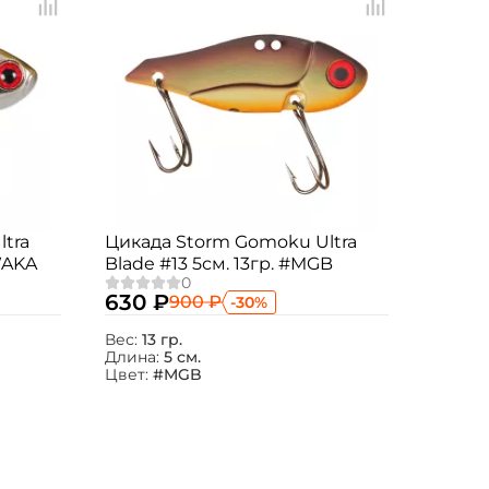
tra
Цикада Storm Gomoku Ultra
WAKA
Blade #13 5см. 13гр. #MGB
630 ₽
900 ₽
-30%
Вес:
13 гр.
Длина:
5 см.
Цвет:
#MGB