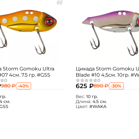
Номер телефона: *
Придумайте пароль: *
Повторите пароль: *
Заполняя данную форму вы соглашаетесь на
обработку
персональных данных
 Storm Gomoku Ultra
Цикада Storm Gomoku Ul
Создать аккаунт
#07 4см. 7.5 гр. #GSS
Blade #10 4,5см. 10гр. #
У меня уже есть аккаунт
₽
625 ₽
980 ₽
890 ₽
-40%
-30%
 гр.
Вес:
10 гр.
4 см.
Длина:
4.5 см.
GSS
Цвет:
#WAKA