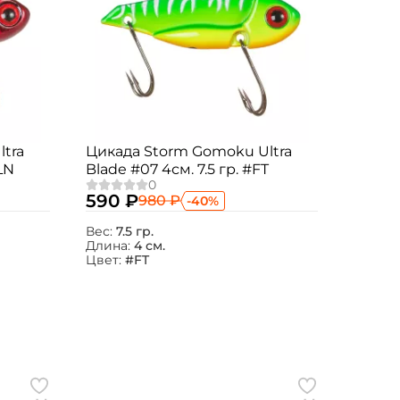
tra
Цикада Storm Gomoku Ultra
LN
Blade #07 4см. 7.5 гр. #FT
590 ₽
980 ₽
-40%
Вес:
7.5 гр.
Длина:
4 см.
Цвет:
#FT