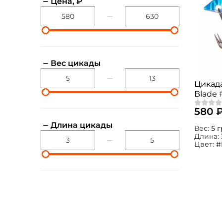
Цена, ₽
Вес цикады
Цикада
Blade 
580 
Длина цикады
Вес:
5 г
Длина:
Цвет:
#