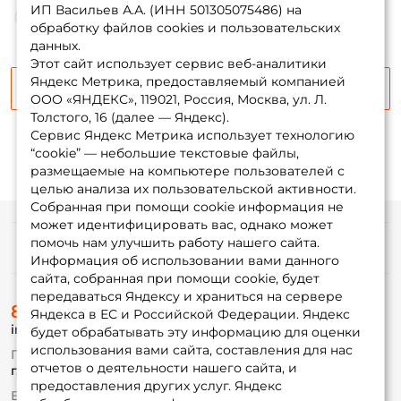
ИП Васильев А.А. (ИНН 501305075486) на
ФИО: *
обработку файлов cookies и пользовательских
данных.
Этот сайт использует сервис веб-аналитики
Email: *
Яндекс Метрика, предоставляемый компанией
Сообщить о поступлении
ООО «ЯНДЕКС», 119021, Россия, Москва, ул. Л.
Толстого, 16 (далее — Яндекс).
Номер телефона: *
Сервис Яндекс Метрика использует технологию
“cookie” — небольшие текстовые файлы,
размещаемые на компьютере пользователей с
Придумайте пароль: *
целью анализа их пользовательской активности.
Собранная при помощи cookie информация не
может идентифицировать вас, однако может
Повторите пароль: *
помочь нам улучшить работу нашего сайта.
Информация
Информация об использовании вами данного
Заполняя данную форму вы соглашаетесь на обработку
сайта, собранная при помощи cookie, будет
персональных данных
передаваться Яндексу и храниться на сервере
О магазине
8 (495) 532-77-88
Доставка
Яндекса в ЕС и Российской Федерации. Яндекс
Создать аккаунт
info@foxfishing.ru
Оплата
будет обрабатывать эту информацию для оценки
Fox-bonus
использования вами сайта, составления для нас
По вопросам с заказом
Гуру
отчетов о деятельности нашего сайта, и
г. Москва,
ул. Плеханова д.7
У меня уже есть аккаунт
предоставления других услуг. Яндекс
Ежедневно 10:00 до 20:00