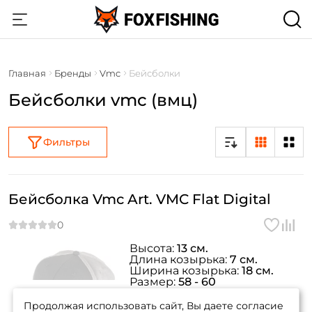
Главная
Бренды
Vmc
Бейсболки
Бейсболки vmc (вмц)
Фильтры
Бейсболка Vmc Art. VMC Flat Digital
Высота:
13 см.
Длина козырька:
7 см.
Ширина козырька:
18 см.
Создать аккаунт
Размер:
58 - 60
товара нет в
Артикул:
0030 - 780044
наличии
Продолжая использовать сайт, Вы даете согласие