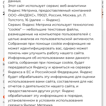
данных.
Поводки Контакт
Поводки Контакт
Поводки Контакт
П
Этот сайт использует сервис веб-аналитики
1x7 Для троллинга
7x7 Лайт 5кг 15см
7x7 9,5кг 25см
Ст
Яндекс Метрика, предоставляемый компанией
T30кг. 100см.
40
200 ₽
215 ₽
215 ₽
2
в
ООО «ЯНДЕКС», 119021, Россия, Москва, ул. Л.
Толстого, 16 (далее — Яндекс).
Сервис Яндекс Метрика использует технологию
“cookie” — небольшие текстовые файлы,
размещаемые на компьютере пользователей с
целью анализа их пользовательской активности.
Информация
Собранная при помощи cookie информация не
может идентифицировать вас, однако может
помочь нам улучшить работу нашего сайта.
О магазине
Информация об использовании вами данного
8 (495) 532-77-88
Доставка
сайта, собранная при помощи cookie, будет
info@foxfishing.ru
Оплата
передаваться Яндексу и храниться на сервере
Fox-bonus
По вопросам с заказом
Яндекса в ЕС и Российской Федерации. Яндекс
Гуру
г. Москва,
ул. Плеханова д.7
будет обрабатывать эту информацию для оценки
использования вами сайта, составления для нас
Ежедневно 10:00 до 20:00
Партнерская программа
отчетов о деятельности нашего сайта, и
предоставления других услуг. Яндекс
обрабатывает эту информацию в порядке,
установленном в условиях использования
сервиса Яндекс Метрика.