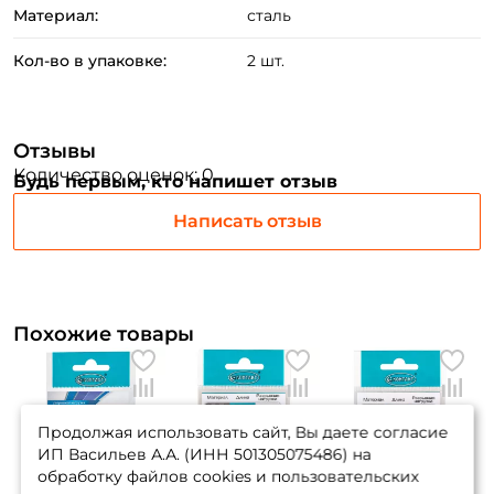
Материал:
сталь
Повторите пароль: *
Кол-во в упаковке:
2 шт.
Заполняя данную форму вы соглашаетесь на обработку
персональных данных
Создать аккаунт
Отзывы
Количество оценок: 0
Будь первым, кто напишет отзыв
У меня уже есть аккаунт
Написать отзыв
Похожие товары
Продолжая использовать сайт, Вы даете согласие
ИП Васильев А.А. (ИНН 501305075486) на
обработку файлов cookies и пользовательских