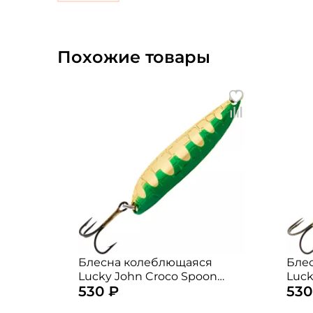
Похожие товары
Блесна колеблющаяся
Бле
Lucky John Croco Spoon
Luck
530 ₽
530
5,9см. 14гр. 015
6,7см