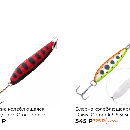
сна колеблющаяся
Блесна колеблющаяс
y John Croco Spoon
Daiwa Chinook S 5,3см. 
 ₽
545 ₽
. 18гр. 016
Yamame Or Belly
725 ₽
-25%