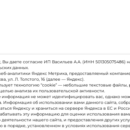
 Вы даете согласие ИП Васильев А.А. (ИНН 501305075486) н
ьских данных.
 веб-аналитики Яндекс Метрика, предоставляемый компан
а, ул. Л. Толстого, 16 (далее — Яндекс).
ьзует технологию “cookie” — небольшие текстовые файлы,
магазине
Каталог товаров
целью анализа их пользовательской активности.
ставка
Акции
лата
Новинки
e информация не может идентифицировать вас, однако мож
x-bonus
Бренды
а. Информация об использовании вами данного сайта, собр
ру
Партнерская программа
нтакты
аться Яндексу и храниться на сервере Яндекса в ЕС и Росс
литика обработки ПД
абатывать эту информацию для оценки использования вами
о деятельности нашего сайта, и предоставления других услу
 в порядке, установленном в условиях использования сер