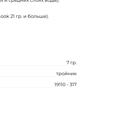
х и средних слоях воды).
ook 21 гр. и больше).
7 гр.
тройник
19110 - 317