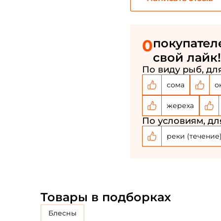
0
покупател
свой лайк!
По виду рыб, для
сома
о
жереха
По условиям, дл
реки (течение
Товары в подборках
блесны