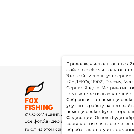
Продолжая использовать сайт,
файлов cookies и пользовател
Этот сайт использует сервис
«ЯНДЕКС», 119021, Россия, Москв
Сервис Яндекс Метрика испол
О 
компьютере пользователей с 
До
Оп
Собранная при помощи cooki
Fo
улучшить работу нашего сайт
Гу
Ко
помощи cookie, будет передав
© ФоксФишинг, 2009-2026
По
Федерации. Яндекс будет обр
Все фото\видео изображения и
составления для нас отчетов 
текст на этом сайте защищены
обрабатывает эту информацию