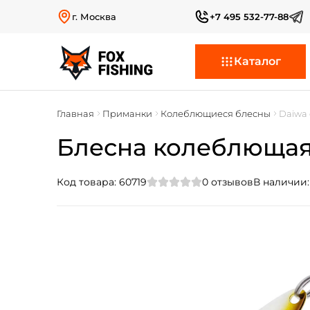
г. Москва
+7 495 532-77-88
Каталог
Главная
Приманки
Колеблющиеся блесны
Daiwa 
Блесна колеблющаяся
Код товара:
60719
0
отзывов
В наличии