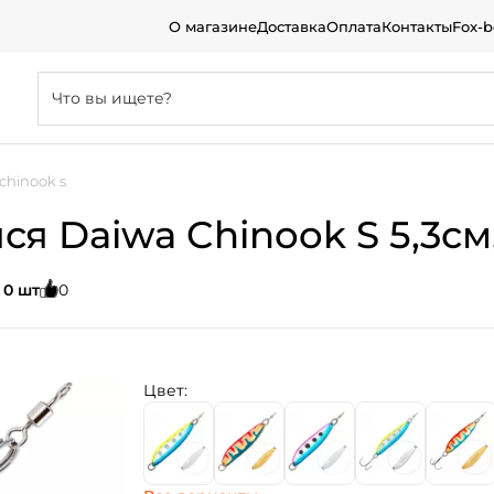
О магазине
Доставка
Оплата
Контакты
Fox-
chinook s
 Daiwa Chinook S 5,3см.
:
0 шт
0
Цвет: