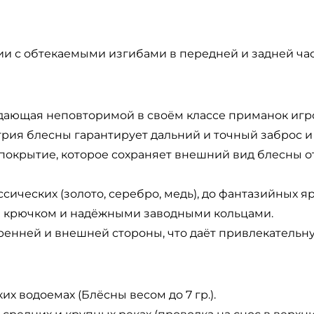
и с обтекаемыми изгибами в передней и задней ча
дающая неповторимой в своём классе приманок игр
ия блесны гарантирует дальний и точный заброс и о
окрытие, которое сохраняет внешний вид блесны от
сических (золото, серебро, медь), до фантазийных яр
 крючком и надёжными заводными кольцами.
енней и внешней стороны, что даёт привлекательну
х водоемах (Блёсны весом до 7 гр.).