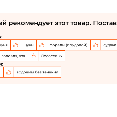
Заполняя данную форму вы соглашаетесь на
обработку
персональных данных
ей рекомендует этот товар. Постав
Создать аккаунт
У меня уже есть аккаунт
:
куня
щуки
форели (прудовой)
судака
головля, язя
Лососевых
я:
)
водоёмы без течения