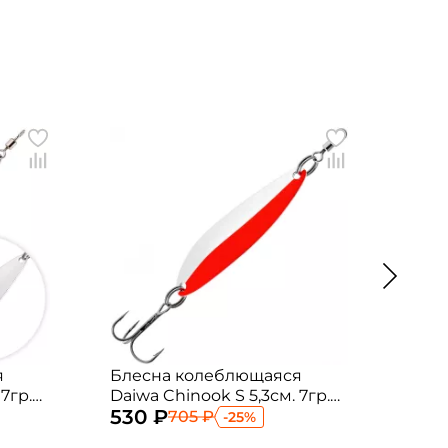
я
Блесна колеблющаяся
Бле
7гр.
Daiwa Chinook S 5,3см. 7гр.
Daiw
530 ₽
545
FRS
Pink
705 ₽
-25%