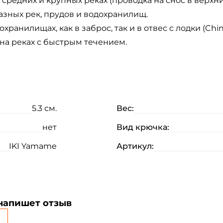
средних и крупных реках (проводка на снос в верхни
азных рек, прудов и водохранилищ.
хранилищах, как в заброс, так и в отвес с лодки (Chin
на реках с быстрым течением.
Создать аккаунт
ФИО: *
5.3 см.
Вес:
нет
Вид крючка:
Email: *
IKI Yamame
Артикул:
Номер телефона: *
Придумайте пароль: *
 напишет отзыв
Повторите пароль: *