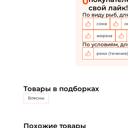
0
свой лайк!
По виду рыб, для
сома
о
жереха
По условиям, дл
реки (течение
Товары в подборках
блесны
Похожие товары