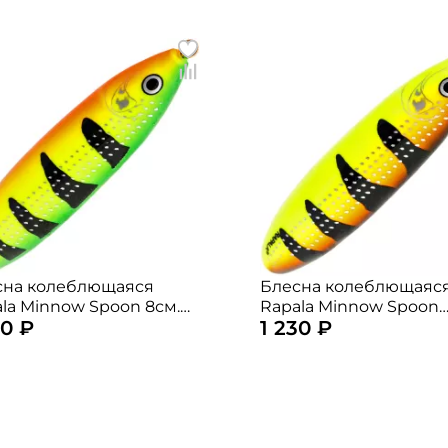
сна колеблющаяся
Блесна колеблющаяс
la Minnow Spoon 8см.
Rapala Minnow Spoon
30 ₽
1 230 ₽
. FT
RMS08-FYBT