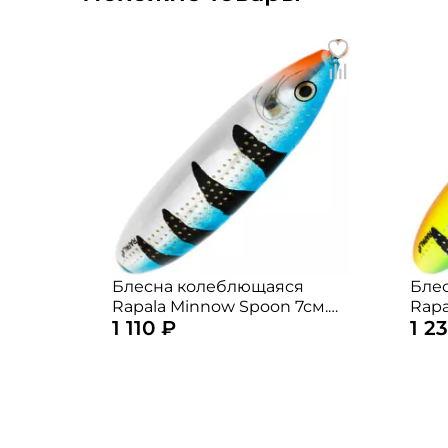
Блесна колеблющаяся
Бле
Rapala Minnow Spoon 7см.
Rapa
1 110 ₽
1 2
15гр. MBT
22гр