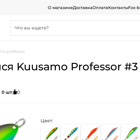
О магазине
Доставка
Оплата
Контакты
Fox-
o professor
я Kuusamo Professor #3 
:
0 шт
0
Цвет: