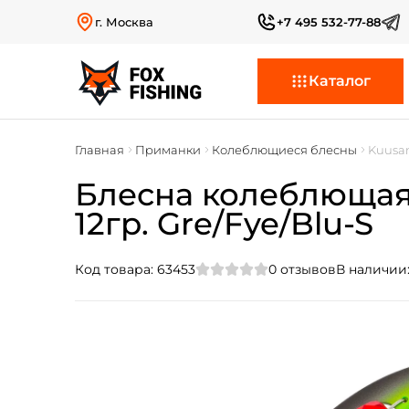
г. Москва
+7 495 532-77-88
Каталог
Главная
Приманки
Колеблющиеся блесны
Kuusam
Блесна колеблющаяс
12гр. Gre/Fye/Blu-S
Код товара:
63453
0
отзывов
В наличии