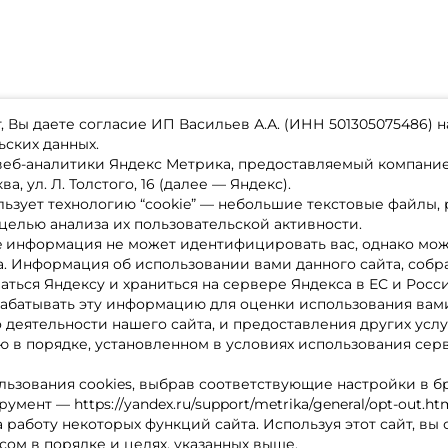
 Вы даете согласие ИП Васильев А.А. (ИНН 501305075486) н
ьских данных.
 веб-аналитики Яндекс Метрика, предоставляемый компан
а, ул. Л. Толстого, 16 (далее — Яндекс).
ьзует технологию “cookie” — небольшие текстовые файлы,
магазине
Каталог товаров
целью анализа их пользовательской активности.
ставка
Акции
лата
Новинки
e информация не может идентифицировать вас, однако мож
x-bonus
Бренды
а. Информация об использовании вами данного сайта, собр
ру
Партнерская программа
нтакты
аться Яндексу и храниться на сервере Яндекса в ЕС и Росс
литика обработки ПД
абатывать эту информацию для оценки использования вами
о деятельности нашего сайта, и предоставления других услу
 в порядке, установленном в условиях использования сер
льзования cookies, выбрав соответствующие настройки в б
мент — https://yandex.ru/support/metrika/general/opt-out.ht
 работу некоторых функций сайта. Используя этот сайт, вы
сом в порядке и целях, указанных выше.