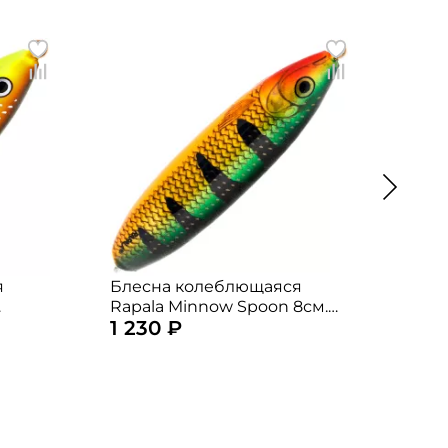
я
Блесна колеблющаяся
Бле
Rapala Minnow Spoon 8см.
Mepp
1 230 ₽
955
22гр. P
Fluo