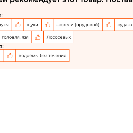
:
Номер телефона: *
куня
щуки
форели (прудовой)
судака
Придумайте пароль: *
головля, язя
Лососевых
я:
Повторите пароль: *
)
водоёмы без течения
Заполняя данную форму вы соглашаетесь на
обработку
персональных данных
Создать аккаунт
У меня уже есть аккаунт