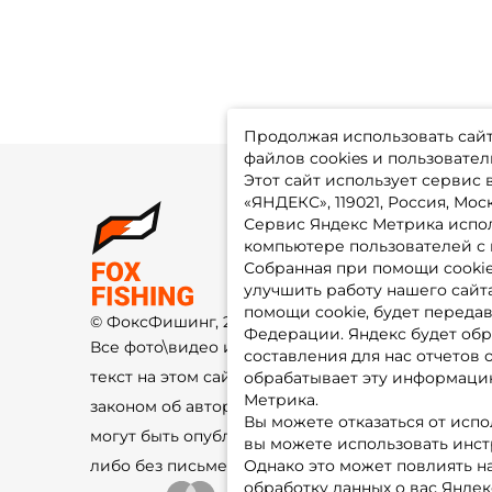
Продолжая использовать сайт,
файлов cookies и пользовател
Этот сайт использует сервис
«ЯНДЕКС», 119021, Россия, Москв
Сервис Яндекс Метрика испол
О 
компьютере пользователей с 
До
Оп
Собранная при помощи cooki
Fo
улучшить работу нашего сайт
Гу
Ко
помощи cookie, будет передав
© ФоксФишинг, 2009-2026
По
Федерации. Яндекс будет обр
Все фото\видео изображения и
составления для нас отчетов 
текст на этом сайте защищены
обрабатывает эту информацию
Метрика.
законом об авторском праве и не
Вы можете отказаться от испо
могут быть опубликованы ещё где-
вы можете использовать инстру
либо без письменного разрешения.
Однако это может повлиять на
обработку данных о вас Яндек