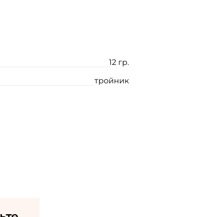
12 гр.
тройник
ьте