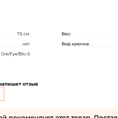
7.5 см.
Вес:
нет
Вид крючка:
Gre/Fye/Blu-S
 напишет отзыв
Создать аккаунт
ФИО: *
ей рекомендует этот товар. Постав
Email: *