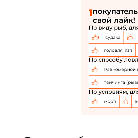
1
покупатель
свой лайк!
По виду рыб, для
судака
1
головля, язя
По способу ловл
Равномерной 
твичинга (рыв
По условиям, дл
моря
в