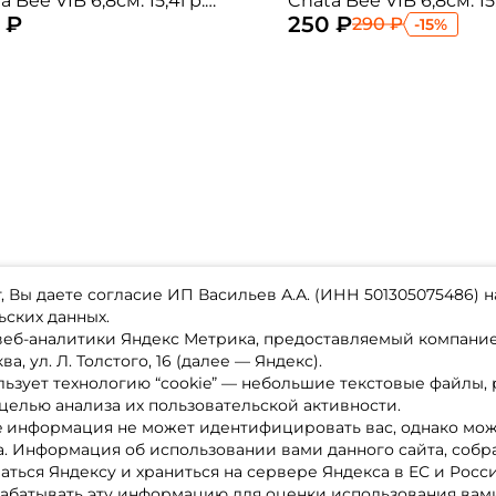
a Bee VIB 6,8см. 15,4гр.
Chata Bee VIB 6,8см. 15
 ₽
250 ₽
6 sinking
UV#29 sinking
290 ₽
-15%
 Вы даете согласие ИП Васильев А.А. (ИНН 501305075486) н
ьских данных.
 веб-аналитики Яндекс Метрика, предоставляемый компан
а, ул. Л. Толстого, 16 (далее — Яндекс).
ьзует технологию “cookie” — небольшие текстовые файлы,
магазине
Каталог товаров
целью анализа их пользовательской активности.
ставка
Акции
лата
Новинки
e информация не может идентифицировать вас, однако мож
x-bonus
Бренды
а. Информация об использовании вами данного сайта, собр
ру
Партнерская программа
нтакты
аться Яндексу и храниться на сервере Яндекса в ЕС и Росс
литика обработки ПД
абатывать эту информацию для оценки использования вами