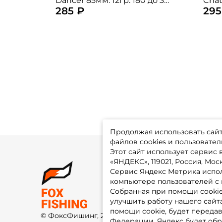
Dancer 85мм. 12гр. 180 до 3м.
Chat
285 ₽
295
floating
UV#0
Продолжая использовать сайт,
файлов cookies и пользовател
Этот сайт использует сервис
«ЯНДЕКС», 119021, Россия, Москв
Сервис Яндекс Метрика испол
О 
компьютере пользователей с 
До
Оп
Собранная при помощи cooki
Fo
улучшить работу нашего сайт
Гу
Ко
помощи cookie, будет передав
© ФоксФишинг, 2009-2026
По
Федерации. Яндекс будет обр