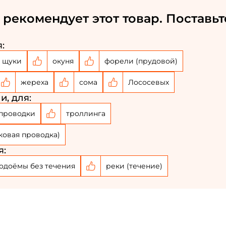
ФИО: *
 рекомендует этот товар. Поставьт
Email: *
:
щуки
окуня
форели (прудовой)
Номер телефона: *
жереха
сома
Лососевых
Придумайте пароль: *
и, для:
проводки
троллинга
Повторите пароль: *
ковая проводка)
Заполняя данную форму вы соглашаетесь на
я:
обработку
персональных данных
одоёмы без течения
реки (течение)
Создать аккаунт
У меня уже есть аккаунт