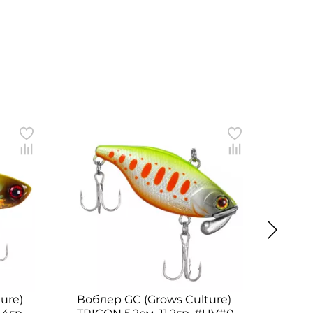
ure)
Воблер GC (Grows Culture)
Вобл