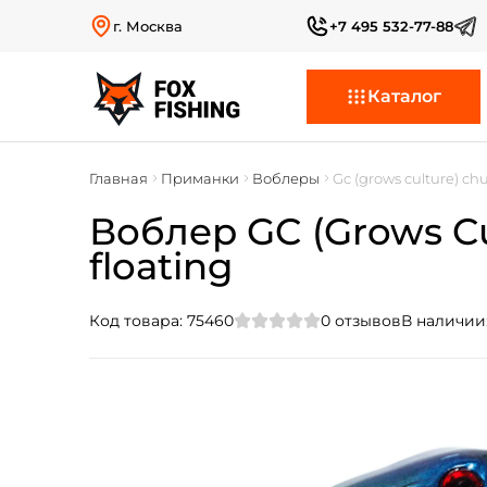
г. Москва
+7 495 532-77-88
Каталог
Главная
Приманки
Воблеры
Gc (grows culture) ch
Воблер GC (Grows Cul
floating
Код товара:
75460
0
отзывов
В наличии