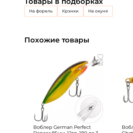
Товары в подборках
на форель
крэнки
на окуня
Похожие товары
Воблер German Perfect
Вобл