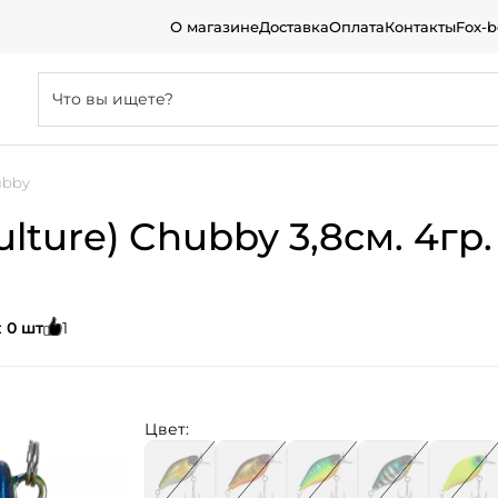
О магазине
Доставка
Оплата
Контакты
Fox-
ubby
ture) Chubby 3,8см. 4гр.
:
0 шт
1
Цвет: