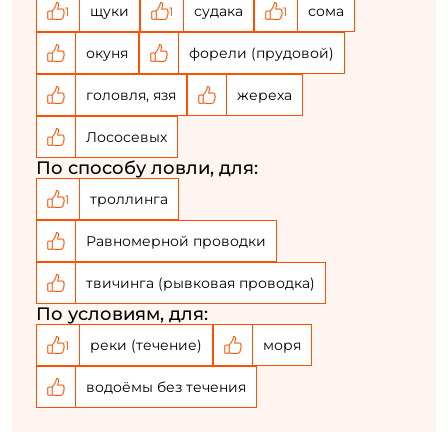
щуки
судака
сома
1
1
1
персональных данных
Создать аккаунт
окуня
форели (прудовой)
головля, язя
жереха
У меня уже есть аккаунт
Лососевых
По способу ловли, для:
троллинга
1
Равномерной проводки
твичинга (рывковая проводка)
По условиям, для:
реки (течение)
моря
1
водоёмы без течения