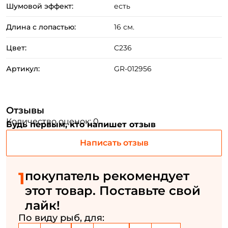
Шумовой эффект:
есть
Длина с лопастью:
16 см.
Создать аккаунт
Цвет:
C236
Артикул:
GR-012956
ФИО: *
Отзывы
Email: *
Количество оценок: 0
Будь первым, кто напишет отзыв
Написать отзыв
Номер телефона: *
1
покупатель рекомендует
Придумайте пароль: *
этот товар. Поставьте свой
лайк!
Повторите пароль: *
По виду рыб, для:
Заполняя данную форму вы соглашаетесь на обработку