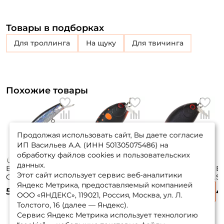
Товары в подборках
для троллинга
на щуку
для твичинга
Похожие товары
Продолжая использовать сайт, Вы даете согласие
ИП Васильев А.А. (ИНН 501305075486) на
обработку файлов cookies и пользовательских
данных.
Воблер Tsuyoki
Воблер Tsuyoki
Воблер Tsuyoki
Во
Этот сайт использует сервис веб-аналитики
Chance 115sp 11,5см.
Swing Sr 35f 3,5см.
Swing Sr 35f 3,5см.
Sw
Яндекс Метрика, предоставляемый компанией
16,3гр. HU до 1,8м.
3,5гр. 061 до 0,4м.
3,5гр. 291 до 0,4м.
4г
525 ₽
420 ₽
420 ₽
4
suspending
floating
floating
fl
ООО «ЯНДЕКС», 119021, Россия, Москва, ул. Л.
Толстого, 16 (далее — Яндекс).
Сервис Яндекс Метрика использует технологию