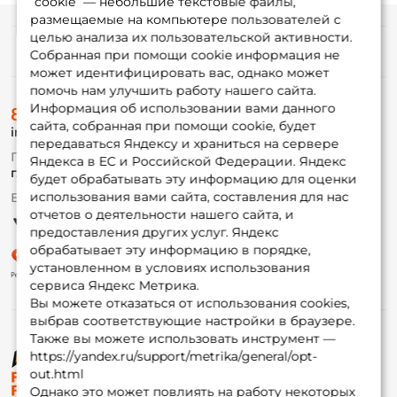
“cookie” — небольшие текстовые файлы,
размещаемые на компьютере пользователей с
целью анализа их пользовательской активности.
Информация
Собранная при помощи cookie информация не
может идентифицировать вас, однако может
помочь нам улучшить работу нашего сайта.
О магазине
Информация об использовании вами данного
8 (495) 532-77-88
Доставка
сайта, собранная при помощи cookie, будет
info@foxfishing.ru
Оплата
передаваться Яндексу и храниться на сервере
Fox-bonus
По вопросам с заказом
Яндекса в ЕС и Российской Федерации. Яндекс
Гуру
г. Москва,
ул. Плеханова д.7
будет обрабатывать эту информацию для оценки
использования вами сайта, составления для нас
Ежедневно 10:00 до 20:00
Партнерская программа
отчетов о деятельности нашего сайта, и
предоставления других услуг. Яндекс
обрабатывает эту информацию в порядке,
установленном в условиях использования
сервиса Яндекс Метрика.
Вы можете отказаться от использования cookies,
выбрав соответствующие настройки в браузере.
Также вы можете использовать инструмент —
https://yandex.ru/support/metrika/general/opt-
© ФоксФишинг, 2009-2026
out.html
Однако это может повлиять на работу некоторых