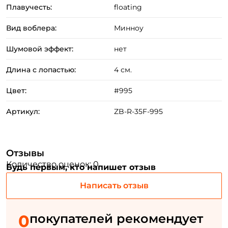
Плавучесть:
floating
Email: *
Вид воблера:
Минноу
Номер телефона: *
Шумовой эффект:
нет
Длина с лопастью:
4 см.
Придумайте пароль: *
Цвет:
#995
Повторите пароль: *
Артикул:
ZB-R-35F-995
Заполняя данную форму вы соглашаетесь на обработку
персональных данных
Создать аккаунт
Отзывы
Количество оценок: 0
Будь первым, кто напишет отзыв
Написать отзыв
У меня уже есть аккаунт
0
покупателей рекомендует