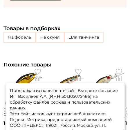
Товары в подборках
на форель
на окуня
для твичинга
Похожие товары
Продолжая использовать сайт, Вы даете согласие
ИП Васильев А.А. (ИНН 501305075486) на
обработку файлов cookies и пользовательских
данных.
Воблер Zipbaits
Воблер Zipbaits
Воблер Zipbaits
В
Этот сайт использует сервис веб-аналитики
Rigge 35f 3,5см.
Orbit 80 Sp-sr 8см.
Khamsin Jr. 50 Dr
C
Яндекс Метрика, предоставляемый компанией
2гр. #050R до 0,8м.
8,5гр. #509R до 1м.
5см. 4,2гр. #510R
12
1 750 ₽
1 890 ₽
1 690 ₽
1
floating
suspending
до 1,5м. suspending
si
ООО «ЯНДЕКС», 119021, Россия, Москва, ул. Л.