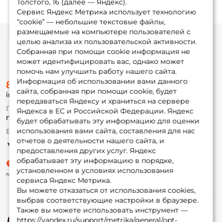
Толстого, 16 (далее — Яндекс).
Сервис Яндекс Метрика использует технологию
“cookie” — небольшие текстовые файлы,
размещаемые на компьютере пользователей с
целью анализа их пользовательской активности.
Информация
Собранная при помощи cookie информация не
может идентифицировать вас, однако может
помочь нам улучшить работу нашего сайта.
О магазине
Информация об использовании вами данного
8 (495) 532-77-88
Доставка
сайта, собранная при помощи cookie, будет
info@foxfishing.ru
Оплата
передаваться Яндексу и храниться на сервере
Fox-bonus
По вопросам с заказом
Яндекса в ЕС и Российской Федерации. Яндекс
Гуру
г. Москва,
ул. Плеханова д.7
будет обрабатывать эту информацию для оценки
использования вами сайта, составления для нас
Ежедневно 10:00 до 20:00
Партнерская программа
отчетов о деятельности нашего сайта, и
предоставления других услуг. Яндекс
обрабатывает эту информацию в порядке,
установленном в условиях использования
сервиса Яндекс Метрика.
Вы можете отказаться от использования cookies,
выбрав соответствующие настройки в браузере.
Также вы можете использовать инструмент —
https://yandex.ru/support/metrika/general/opt-