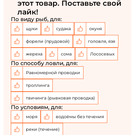
этот товар. Поставьте свой
лайк!
По виду рыб, для:
щуки
судака
окуня
форели (прудовой)
головля, язя
жереха
сома
Лососевых
По способу ловли, для:
Равномерной проводки
троллинга
твичинга (рывковая проводка)
По условиям, для:
моря
водоёмы без течения
реки (течение)