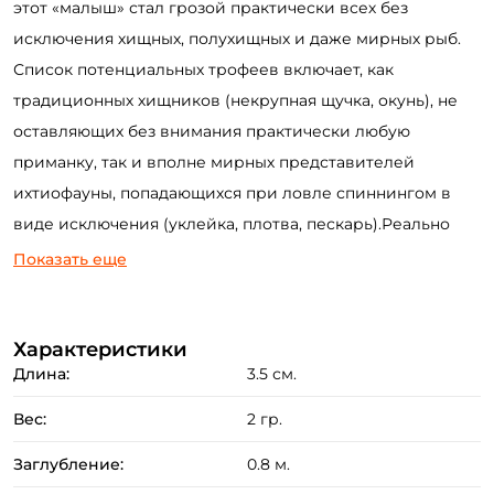
этот «малыш» стал грозой практически всех без
исключения хищных, полухищных и даже мирных рыб.
Список потенциальных трофеев включает, как
традиционных хищников (некрупная щучка, окунь), не
оставляющих без внимания практически любую
приманку, так и вполне мирных представителей
ихтиофауны, попадающихся при ловле спиннингом в
виде исключения (уклейка, плотва, пескарь).Реально
отличаясь по конфигурации от традиционных «minnow»
Показать еще
чуть большей шириной и высотой тела и несколько
горбатым профилем он прекрасно работает как при
твичинге, так и при равномерной проводке, отличаясь
Характеристики
Создать аккаунт
Длина:
3.5 см.
неповторимой «фирменной игрой».
Вес:
2 гр.
ФИО: *
Заглубление:
0.8 м.