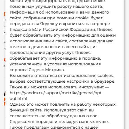
может идентифицировать вас, однако может
помочь нам улучшить работу нашего сайта.
О магазине
Информация об использовании вами данного
8 (495) 532-77-88
Доставка
сайта, собранная при помощи cookie, будет
info@foxfishing.ru
Оплата
передаваться Яндексу и храниться на сервере
Fox-bonus
По вопросам с заказом
Яндекса в ЕС и Российской Федерации. Яндекс
Гуру
г. Москва,
ул. Плеханова д.7
будет обрабатывать эту информацию для оценки
использования вами сайта, составления для нас
Ежедневно 10:00 до 20:00
Партнерская программа
отчетов о деятельности нашего сайта, и
предоставления других услуг. Яндекс
обрабатывает эту информацию в порядке,
установленном в условиях использования
сервиса Яндекс Метрика.
Вы можете отказаться от использования cookies,
выбрав соответствующие настройки в браузере.
Также вы можете использовать инструмент —
https://yandex.ru/support/metrika/general/opt-
© ФоксФишинг, 2009-2026
out.html
Однако это может повлиять на работу некоторых
функций сайта. Используя этот сайт, вы
соглашаетесь на обработку данных о вас
Яндексом в порядке и целях, указанных выше.
Также предлагаем ознакомиться с нашей