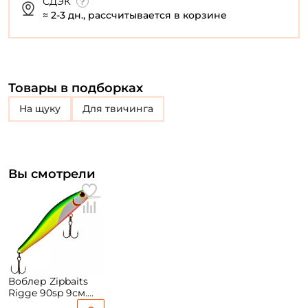
СДЭК
≈ 2-3 дн., рассчитывается в корзине
Товары в подборках
на щуку
для твичинга
Вы смотрели
Воблер Zipbaits
Rigge 90sp 9см.
9,8гр. #537M до