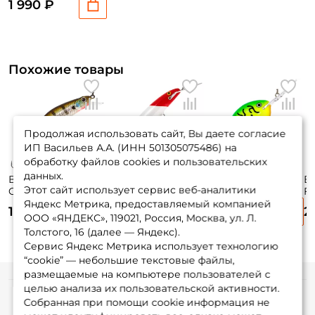
1 990 ₽
1,5м. suspending
Похожие товары
Продолжая использовать сайт, Вы даете согласие
ИП Васильев А.А. (ИНН 501305075486) на
обработку файлов cookies и пользовательских
данных.
Воблер Zipbaits
Воблер Rapala
Воблер Rapala
В
Этот сайт использует сервис веб-аналитики
Orbit 80 Sp-sr 8см.
Countdown
Dives-to 16 7см.
F
8,5гр. #509R до 1м.
Magnum 07 7см.
22гр. FT до 5м.
11
Яндекс Метрика, предоставляемый компанией
1 890 ₽
2 070 ₽
2 000 ₽
2
suspending
12гр. RH до 3,3м.
floating
3,
ООО «ЯНДЕКС», 119021, Россия, Москва, ул. Л.
sinking
Толстого, 16 (далее — Яндекс).
Сервис Яндекс Метрика использует технологию
“cookie” — небольшие текстовые файлы,
размещаемые на компьютере пользователей с
целью анализа их пользовательской активности.
Информация
Собранная при помощи cookie информация не