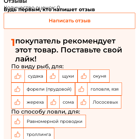
Отзывы
Количество оценок: 0
Будь первым, кто напишет отзыв
Создать аккаунт
Написать отзыв
1
покупатель рекомендует
ФИО: *
этот товар. Поставьте свой
лайк!
Email: *
По виду рыб, для:
судака
щуки
окуня
1
Номер телефона: *
форели (прудовой)
головля, язя
Придумайте пароль: *
жереха
сома
Лососевых
По способу ловли, для:
Повторите пароль: *
Равномерной проводки
Заполняя данную форму вы соглашаетесь на обработку
персональных данных
троллинга