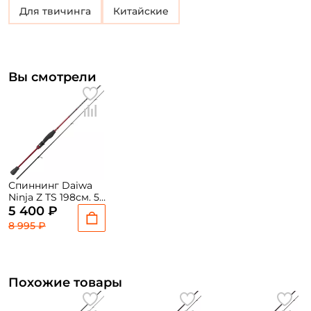
для твичинга
Китайские
Вы смотрели
Спиннинг Daiwa
Ninja Z TS 198см. 5-
25гр. 92гр.
5 400 ₽
moderate fast / TS
8 995 ₽
662MLFS
Похожие товары