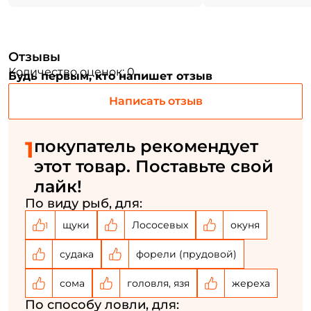
Придумайте пароль: *
Повторите пароль: *
Отзывы
Количество оценок: 0
Будь первым, кто напишет отзыв
Заполняя данную форму вы соглашаетесь на обработку
персональных данных
Написать отзыв
Создать аккаунт
1
покупатель рекомендует
У меня уже есть аккаунт
этот товар. Поставьте свой
лайк!
По виду рыб, для:
щуки
Лососевых
окуня
1
судака
форели (прудовой)
сома
головля, язя
жереха
По способу ловли, для: