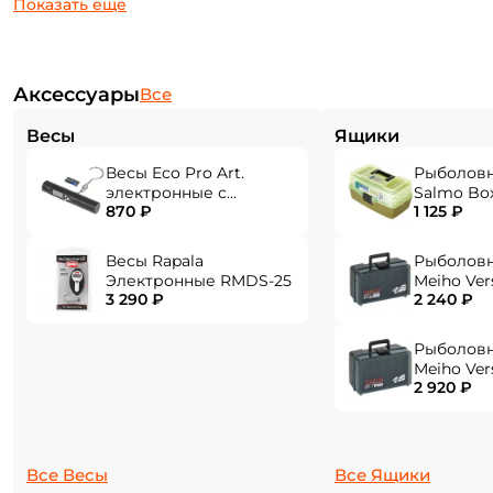
Разнесённая рукоять эргономичной формы
изготовленная из материала EVA.
Эстетичный дизайн удилища в сочетании с
Аксессуары
Все
аккуратной и точной сборкой.
Весы
Ящики
Весы Eco Pro Art.
Рыболов
электронные с
Salmo Bo
870 ₽
1 125 ₽
фонарем EPHN-40
Создать аккаунт
Весы Rapala
Рыболов
Электронные RMDS-25
Meiho Ver
3 290 ₽
2 240 ₽
284x180x1
ФИО: *
Рыболов
Meiho Ver
Email: *
2 920 ₽
310x214x1
Номер телефона: *
Все Весы
Все Ящики