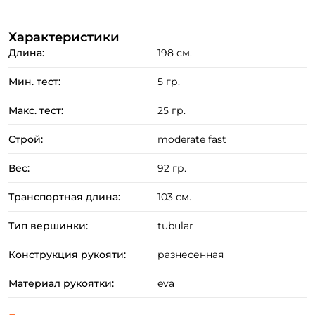
неогруженную "резину".
Характеристики
Применение колеблющихся и вращающихся
Длина:
198 см.
блёсен в пределах теста.
Мин. тест:
5 гр.
Преимущества:
Макс. тест:
25 гр.
Чувствительный и прочный бланк изготовлен из
запатентованного графита марки HVF, содержащий
Строй:
moderate fast
минимальное количество связующего вещества.
Вес:
92 гр.
Комлевая часть удилища дополнительно усиленна по
технологии Braiding X (специальное плетение
Транспортная длина:
103 см.
волокон).
Тип вершинки:
tubular
Превосходный визуальный контроль проводки
достигается за счет информативной tubular
Конструкция рукояти:
разнесенная
вершинки.
Материал рукоятки:
eva
Удилище оснащено лёгкими противозахлёстными
кольцами со вставками Aluminum Oxide .