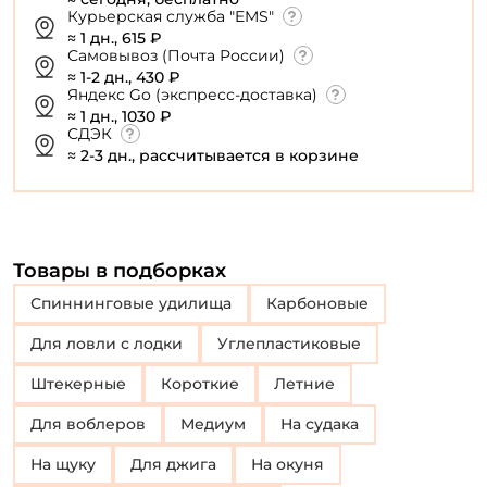
Курьерская служба "EMS"
≈ 1 дн., 615 ₽
Самовывоз (Почта России)
≈ 1-2 дн., 430 ₽
Яндекс Go (экспресс-доставка)
≈ 1 дн., 1030 ₽
СДЭК
≈ 2-3 дн., рассчитывается в корзине
Товары в подборках
Спиннинговые удилища
Карбоновые
Для ловли с лодки
Углепластиковые
Штекерные
Короткие
Летние
Для воблеров
Медиум
На судака
На щуку
Для джига
на окуня