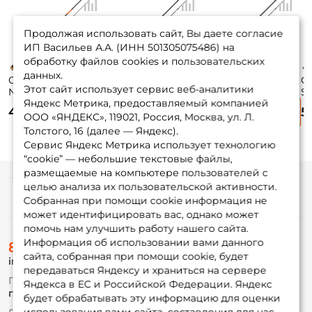
Продолжая использовать сайт, Вы даете согласие
ИП Васильев А.А. (ИНН 501305075486) на
обработку файлов cookies и пользовательских
данных.
Спиннинг
Спиннинг Zetrix
Спиннинг Zetrix
С
Этот сайт использует сервис веб-аналитики
Norstream Areator
Tezza 201см. 1-6гр.
Tezza 201см. 0,8-
Sp
Яндекс Метрика, предоставляемый компанией
2 203см. 0,8-7гр.
70гр. moderate fast
4,5гр. 70гр.
5г
4 995 ₽
7 290 ₽
7 250 ₽
5
79гр. moderate fast
/ TZS-672UL
moderate fast /
фо
ООО «ЯНДЕКС», 119021, Россия, Москва, ул. Л.
/ ARS2-682ULL
TZS-662SUL
о
Толстого, 16 (далее — Яндекс).
Сервис Яндекс Метрика использует технологию
“cookie” — небольшие текстовые файлы,
размещаемые на компьютере пользователей с
целью анализа их пользовательской активности.
Информация
Собранная при помощи cookie информация не
может идентифицировать вас, однако может
помочь нам улучшить работу нашего сайта.
О магазине
Информация об использовании вами данного
8 (495) 532-77-88
Доставка
сайта, собранная при помощи cookie, будет
info@foxfishing.ru
Оплата
передаваться Яндексу и храниться на сервере
Fox-bonus
По вопросам с заказом
Яндекса в ЕС и Российской Федерации. Яндекс
Гуру
г. Москва,
ул. Плеханова д.7
будет обрабатывать эту информацию для оценки