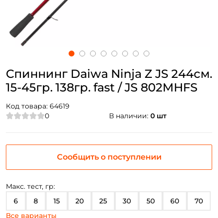
Спиннинг Daiwa Ninja Z JS 244см.
15-45гр. 138гр. fast / JS 802MHFS
Код товара:
64619
0
В наличии:
0 шт
Сообщить о поступлении
Макс. тест, гр:
6
8
15
20
25
30
50
60
70
Все варианты