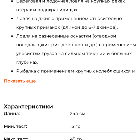
Береговая и лодочная ловля на крупных реках,
озёрах и водохранилищах.
Ловля на джиг с применением относительно
крупных приманок (длиной до 6-7 дюймов).
Ловля на разнесенные оснастки (отводной
поводок, джиг-риг, дроп-шот и др.) с применением
увесистых грузов на сильном течении и больших
глубинах.
Рыбалка с применением крупных колеблющихся и
вращающихся блёсен на стоячих водоемах и реках.
Показать еще
Ловля на воблеры минноу и кренки с
применением различных техник проводки.
Характеристики
Преимущества:
Длина:
244 см.
Чувствительный и прочный бланк изготовлен из
Мин. тест:
15 гр.
запатентованного графита марки HVF, содержащий
Макс. тест:
45 гр.