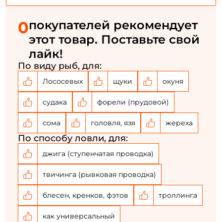
0
покупателей рекомендует
этот товар. Поставьте свой
лайк!
По виду рыб, для:
Лососевых
щуки
окуня
судака
форели (прудовой)
сома
головля, язя
жереха
По способу ловли, для:
джига (ступенчатая проводка)
твичинга (рывковая проводка)
блесен, кренков, фэтов
троллинга
как универсальный