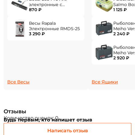
электронные с
Salmo Bo
870 ₽
1 125 ₽
фонарем EPHN-40
Email: *
Весы Rapala
Рыболов
Электронные RMDS-25
Meiho Ver
Номер телефона: *
3 290 ₽
2 240 ₽
284x180x1
Рыболов
Придумайте пароль: *
Meiho Ver
2 920 ₽
310x214x1
Повторите пароль: *
Заполняя данную форму вы соглашаетесь на обработку
Все Весы
Все Ящики
персональных данных
Создать аккаунт
Отзывы
У меня уже есть аккаунт
Количество оценок: 0
Будь первым, кто напишет отзыв
Написать отзыв