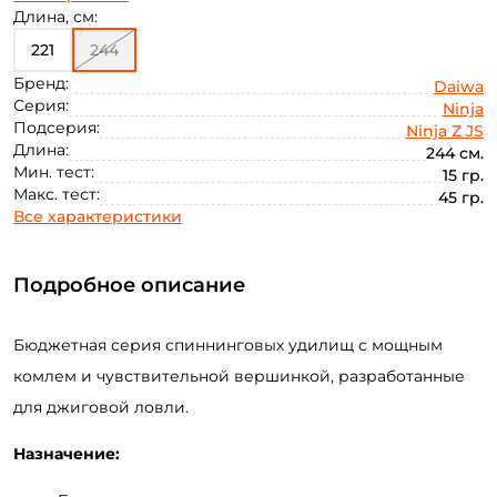
80
100
12
18
45
Длина, см:
221
244
Бренд:
Daiwa
Серия:
Ninja
Подсерия:
Ninja Z JS
Длина:
244 см.
Мин. тест:
15 гр.
Макс. тест:
45 гр.
Все характеристики
Подробное описание
Бюджетная серия спиннинговых удилищ с мощным
комлем и чувствительной вершинкой, разработанные
для джиговой ловли.
Назначение: