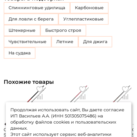
Спиннинговые удилища
Карбоновые
Для ловли с берега
Углепластиковые
Штекерные
Быстрого строя
Чувствительные
Летние
Для джига
На судака
Похожие товары
Продолжая использовать сайт, Вы даете согласие
ИП Васильев А.А. (ИНН 501305075486) на
обработку файлов cookies и пользовательских
данных.
Спиннинг Zemex
Спиннинг Daiwa
Спиннинг Daiwa
Сп
Этот сайт использует сервис веб-аналитики
Spider Z-10 244см.
Fuego 244см. 15-
Ninja Z JS 246см.
So