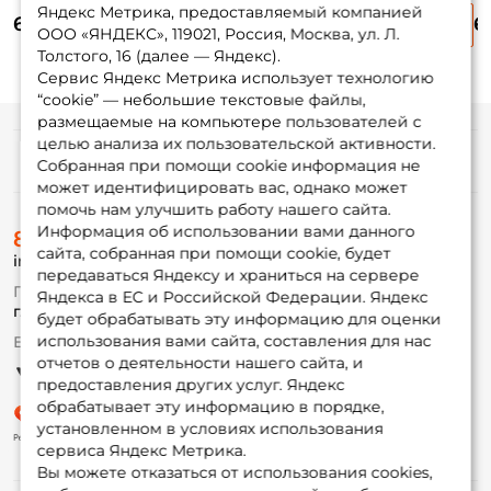
7-35гр. 145гр. fast /
45гр. 142гр. fast /
20-60гр. 146гр. fast
28
Яндекс Метрика, предоставляемый компанией
7 765 ₽
6 685 ₽
6 880 ₽
6
802MH
802MHFS
/ JS 812HFS
S
ООО «ЯНДЕКС», 119021, Россия, Москва, ул. Л.
10 350 ₽
13 365 ₽
Толстого, 16 (далее — Яндекс).
Сервис Яндекс Метрика использует технологию
“cookie” — небольшие текстовые файлы,
размещаемые на компьютере пользователей с
целью анализа их пользовательской активности.
Информация
Собранная при помощи cookie информация не
может идентифицировать вас, однако может
помочь нам улучшить работу нашего сайта.
О магазине
Информация об использовании вами данного
8 (495) 532-77-88
Доставка
сайта, собранная при помощи cookie, будет
info@foxfishing.ru
Оплата
передаваться Яндексу и храниться на сервере
Fox-bonus
По вопросам с заказом
Яндекса в ЕС и Российской Федерации. Яндекс
Гуру
г. Москва,
ул. Плеханова д.7
будет обрабатывать эту информацию для оценки
использования вами сайта, составления для нас
Ежедневно 10:00 до 20:00
Партнерская программа
отчетов о деятельности нашего сайта, и
предоставления других услуг. Яндекс
обрабатывает эту информацию в порядке,
установленном в условиях использования
сервиса Яндекс Метрика.
Вы можете отказаться от использования cookies,