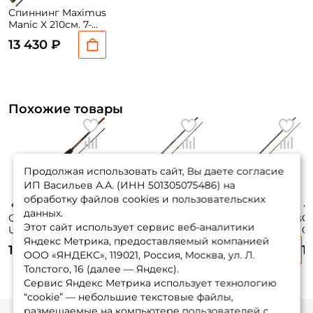
Спиннинг Maximus
Manic X 210см. 7-
35гр. 127гр. extra
13 430 ₽
fast / MTSSMX21M
Похожие товары
Продолжая использовать сайт, Вы даете согласие
ИП Васильев А.А. (ИНН 501305075486) на
обработку файлов cookies и пользовательских
данных.
Спиннинг Maximus
Спиннинг Maximus
Спиннинг Maximus
С
Этот сайт использует сервис веб-аналитики
Ultimatum 210см.
Manic 210см. 7-
Black Widow X
Gr
Яндекс Метрика, предоставляемый компанией
4-16гр. 88гр. extra
35гр. 116гр. extra
MJSSBW22ML 220
3-
12 380 ₽
16 735 ₽
14 450 ₽
1
fast / MSU21L
fast / MTSSM21M
см. 6-21 гр.
fa
ООО «ЯНДЕКС», 119021, Россия, Москва, ул. Л.
КЕШБЭК 40%
Толстого, 16 (далее — Яндекс).
Сервис Яндекс Метрика использует технологию
“cookie” — небольшие текстовые файлы,
размещаемые на компьютере пользователей с