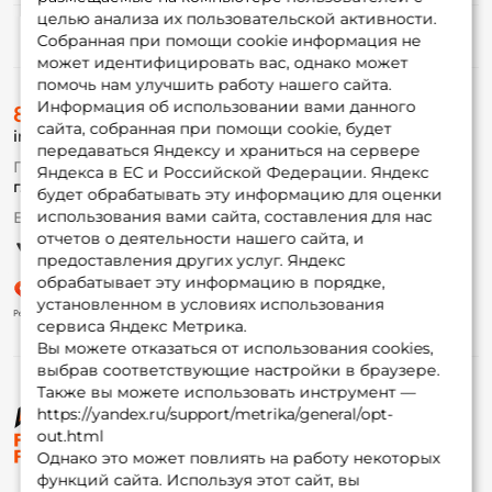
целью анализа их пользовательской активности.
Информация
Собранная при помощи cookie информация не
может идентифицировать вас, однако может
помочь нам улучшить работу нашего сайта.
О магазине
Информация об использовании вами данного
8 (495) 532-77-88
Доставка
сайта, собранная при помощи cookie, будет
info@foxfishing.ru
Оплата
передаваться Яндексу и храниться на сервере
Fox-bonus
По вопросам с заказом
Яндекса в ЕС и Российской Федерации. Яндекс
Гуру
г. Москва,
ул. Плеханова д.7
будет обрабатывать эту информацию для оценки
использования вами сайта, составления для нас
Ежедневно 10:00 до 20:00
Партнерская программа
отчетов о деятельности нашего сайта, и
предоставления других услуг. Яндекс
обрабатывает эту информацию в порядке,
установленном в условиях использования
сервиса Яндекс Метрика.
Вы можете отказаться от использования cookies,
выбрав соответствующие настройки в браузере.
Также вы можете использовать инструмент —
https://yandex.ru/support/metrika/general/opt-
© ФоксФишинг, 2009-2026
out.html
Однако это может повлиять на работу некоторых
функций сайта. Используя этот сайт, вы