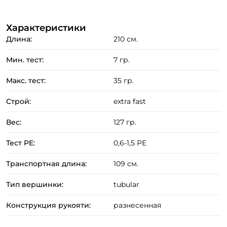
неогруженную "резину".
Характеристики
Применение колеблющихся и вращающихся
Длина:
210 см.
блёсен в пределах теста.
Мин. тест:
7 гр.
Преимущества:
Макс. тест:
35 гр.
Лёгкий и чувствительный бланк выполнен из
высококачественного HME карбона.
Строй:
extra fast
Удилище оснащено качественными пропускными
Вес:
127 гр.
кольцами фирмы Fuji со вставками SIC.
Антизахлёстный тип колец и тюльпана позволяет
Тест PE:
0,6-1,5 РЕ
использовать тонкие шнуры не опасаясь
Транспортная длина:
109 см.
отстрелов приманки.
Правильная работа бланка позволяет не только
Тип вершинки:
tubular
качественно анимировать воблер, но и далеко его
Конструкция рукояти:
разнесенная
забрасывать.
Эргономичная разнесённая рукоять изготовленная