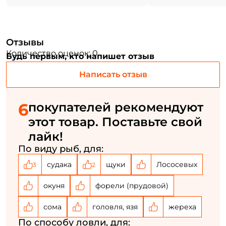
Номер телефона: *
Отзывы
Количество оценок: 0
Придумайте пароль: *
Будь первым, кто напишет отзыв
Написать отзыв
Повторите пароль: *
6
покупателей рекомендуют
Заполняя данную форму вы соглашаетесь на обработку
персональных данных
этот товар. Поставьте свой
Создать аккаунт
лайк!
По виду рыб, для:
судака
щуки
Лососевых
3
2
У меня уже есть аккаунт
окуня
форели (прудовой)
сома
головля, язя
жереха
По способу ловли, для: