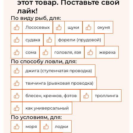
этот товар. Поставьте свой
лайк!
По виду рыб, для:
Лососевых
щуки
окуня
судака
форели (прудовой)
сома
головля, язя
жереха
По способу ловли, для:
джига (ступенчатая проводка)
твичинга (рывковая проводка)
блесен, кренков, фэтов
троллинга
как универсальный
По условиям, для:
моря
лодки