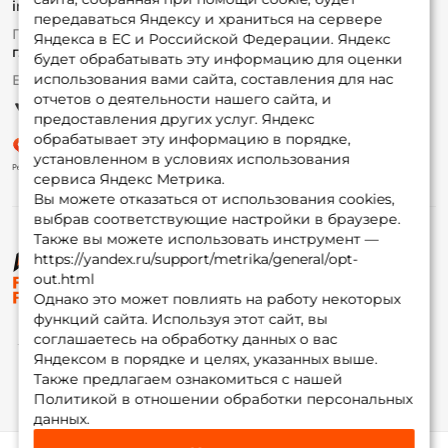
info@foxfishing.ru
Оплата
передаваться Яндексу и храниться на сервере
Fox-bonus
По вопросам с заказом
Яндекса в ЕС и Российской Федерации. Яндекс
Гуру
г. Москва,
ул. Плеханова д.7
будет обрабатывать эту информацию для оценки
использования вами сайта, составления для нас
Ежедневно 10:00 до 20:00
Партнерская программа
отчетов о деятельности нашего сайта, и
предоставления других услуг. Яндекс
обрабатывает эту информацию в порядке,
установленном в условиях использования
сервиса Яндекс Метрика.
Вы можете отказаться от использования cookies,
выбрав соответствующие настройки в браузере.
Также вы можете использовать инструмент —
https://yandex.ru/support/metrika/general/opt-
© ФоксФишинг, 2009-2026
out.html
Однако это может повлиять на работу некоторых
функций сайта. Используя этот сайт, вы
соглашаетесь на обработку данных о вас
Яндексом в порядке и целях, указанных выше.
Также предлагаем ознакомиться с нашей
Политикой в отношении обработки персональных
данных.