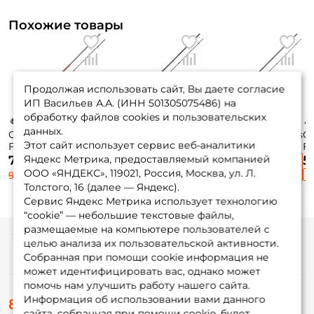
Похожие товары
Продолжая использовать сайт, Вы даете согласие
ИП Васильев А.А. (ИНН 501305075486) на
обработку файлов cookies и пользовательских
данных.
Спиннинг Metsui
Спиннинг Zetrix
Спиннинг Maximus
Сп
Этот сайт использует сервис веб-аналитики
Forpost 190см. 0,5-
Tezza 189см. 0,7-
Legend Nano Area
Fu
3гр. 76гр.
4гр. 69гр.
SB 190см. 0,4-3гр.
1,
Яндекс Метрика, предоставляемый компанией
7 290 ₽
5
6 590 ₽
5 805 ₽
moderate fast
moderate fast /
71гр. moderate fast
/
ООО «ЯНДЕКС», 119021, Россия, Москва, ул. Л.
9 720 ₽
К
TZS-622SUL
/ MNJSLN19XUL-HS
Толстого, 16 (далее — Яндекс).
Сервис Яндекс Метрика использует технологию
“cookie” — небольшие текстовые файлы,
размещаемые на компьютере пользователей с
целью анализа их пользовательской активности.
Информация
Собранная при помощи cookie информация не
может идентифицировать вас, однако может
помочь нам улучшить работу нашего сайта.
О магазине
Информация об использовании вами данного
8 (495) 532-77-88
Доставка
сайта, собранная при помощи cookie, будет