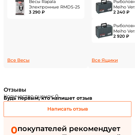
Весы Rapala
Рыболов
Электронные RMDS-25
Meiho Ver
3 290 ₽
2 240 ₽
284x180x1
Придумайте пароль: *
Рыболов
Meiho Ver
Повторите пароль: *
2 920 ₽
310x214x1
Заполняя данную форму вы соглашаетесь на обработку
персональных данных
Все Весы
Все Ящики
Создать аккаунт
У меня уже есть аккаунт
Отзывы
Количество оценок: 0
Будь первым, кто напишет отзыв
Написать отзыв
0
покупателей рекомендует