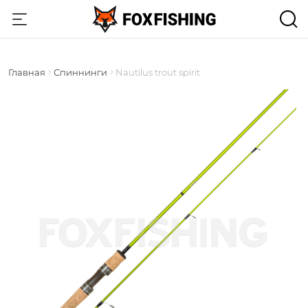
Главная
Спиннинги
Nautilus trout spirit