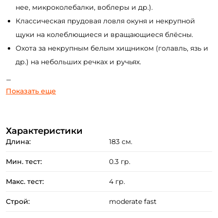
нее, микроколебалки, воблеры и др.).
Классическая прудовая ловля окуня и некрупной
щуки на колеблющиеся и вращающиеся блёсны.
Охота за некрупным белым хищником (голавль, язь и
др.) на небольших речках и ручьях.
Преимущества:
Показать еще
Бланк удилища выполнен из чувствительного и
прочного карбона.
Характеристики
Высококачественные титановые кольца с
Длина:
183 см.
прочными и долговечными вставками.
Противозахлёстные рамы на тюльпане позволяют
Мин. тест:
0.3 гр.
использовать очень тонкие шнуры не опасаясь
Макс. тест:
4 гр.
отстрелов.
Удобный катушкодержатель FWT типа.
Строй:
moderate fast
Цельная рукоять спиннинга выполнена в