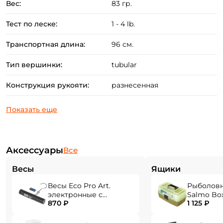
Вес:
83 гр.
классическом стиле из тёплой и приятной на
ощупь пробки.
Тест по леске:
1 - 4 lb.
Эстетичный дизайн удилища в сочетании с
Транспортная длина:
96 см.
аккуратной и точной сборкой.
Тип вершинки:
tubular
Конструкция рукояти:
разнесенная
Создать аккаунт
Аксессуары
Все
ФИО: *
Весы
Ящики
Весы Eco Pro Art.
Рыболов
Email: *
электронные с
Salmo Bo
870 ₽
1 125 ₽
фонарем EPHN-40
Номер телефона: *