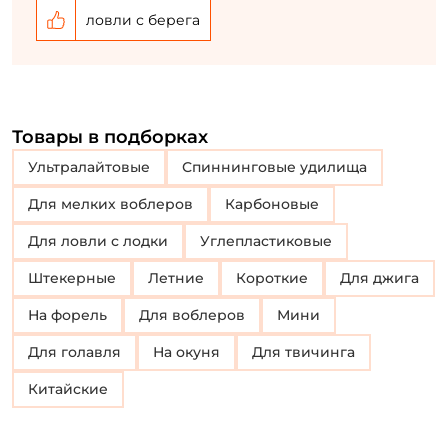
ловли с берега
Товары в подборках
Ультралайтовые
Спиннинговые удилища
Для мелких воблеров
Карбоновые
Для ловли с лодки
Углепластиковые
Штекерные
Летние
Короткие
Для джига
на форель
Для воблеров
Мини
Для голавля
на окуня
для твичинга
Китайские