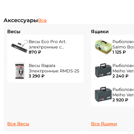
Аксессуары
Все
Весы
Ящики
Весы Eco Pro Art.
Рыболов
электронные с
Salmo Bo
870 ₽
1 125 ₽
фонарем EPHN-40
Создать аккаунт
Весы Rapala
Рыболов
Электронные RMDS-25
Meiho Ver
3 290 ₽
2 240 ₽
284x180x1
ФИО: *
Рыболов
Meiho Ver
2 920 ₽
310x214x1
Email: *
Номер телефона: *
Все Весы
Все Ящики