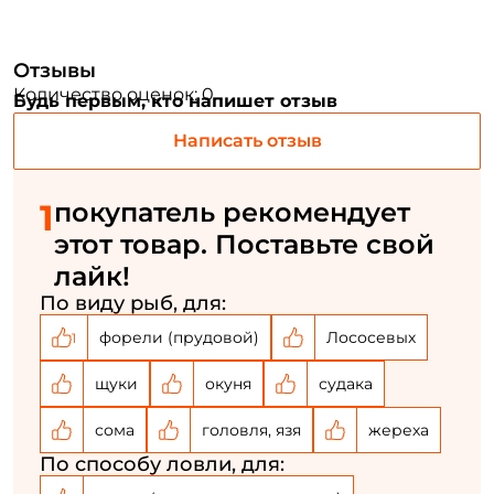
Придумайте пароль: *
Отзывы
Повторите пароль: *
Количество оценок: 0
Будь первым, кто напишет отзыв
Заполняя данную форму вы соглашаетесь на обработку
Написать отзыв
персональных данных
Создать аккаунт
1
покупатель рекомендует
этот товар. Поставьте свой
У меня уже есть аккаунт
лайк!
По виду рыб, для:
форели (прудовой)
Лососевых
1
щуки
окуня
судака
сома
головля, язя
жереха
По способу ловли, для: