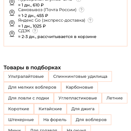
≈ 1 дн., 610 ₽
Самовывоз (Почта России)
≈ 1-2 дн., 455 ₽
Яндекс Go (экспресс-доставка)
≈ 1 дн., 1025 ₽
СДЭК
≈ 2-3 дн., рассчитывается в корзине
Товары в подборках
Ультралайтовые
Спиннинговые удилища
Для мелких воблеров
Карбоновые
Для ловли с лодки
Углепластиковые
Летние
Короткие
Китайские
Для джига
Штекерные
на форель
Для воблеров
Мини
Для голавля
на окуня