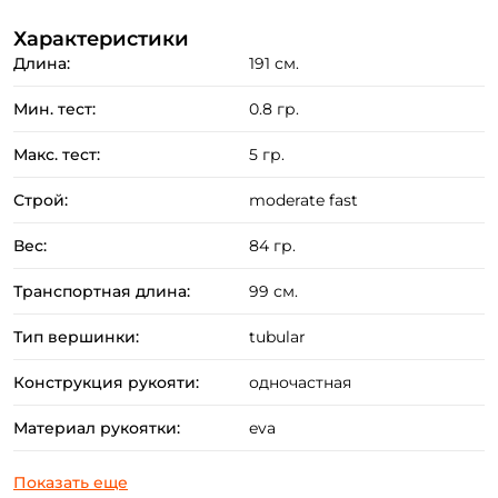
Охота за ручьевой форелью на миниатюрные
Характеристики
приманки.
Длина:
191 см.
Преимущества:
Мин. тест:
0.8 гр.
Бланк спинннинга выполнен из карбона HMC.
Макс. тест:
5 гр.
Эргономичная цельная рукоять из плотной EVA.
Лёгкие противозахлестные одноопорные кольца
Строй:
moderate fast
со вставками SIC.
Вес:
84 гр.
Современный дизайн удилища в сочетании с
аккуратной и точной сборкой.
Транспортная длина:
99 см.
Отличное сочетание невысокой цены и рабочих
Тип вершинки:
tubular
качеств.
Конструкция рукояти:
одночастная
Материал рукоятки:
eva