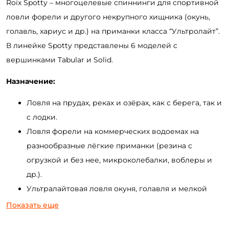
Roix Spotty – многоцелевые спиннинги для спортивной
ловли форели и другого некрупного хищника (окунь,
голавль, хариус и др.) на приманки класса “Ультролайт”.
В линейке Spotty представлены 6 моделей с
вершинками Tabular и Solid.
Назначение:
Ловля на прудах, реках и озёрах, как с берега, так и
с лодки.
Ловля форели на коммерческих водоемах на
разнообразные лёгкие приманки (резина с
огрузкой и без нее, микроколебалки, воблеры и
др.).
Ультралайтовая ловля окуня, голавля и мелкой
щуки с применением лёгких джиговых приманок,
Показать еще
микроблёсен и воблеров.