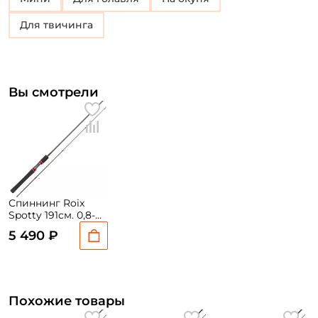
для твичинга
Вы смотрели
Спиннинг Roix
Spotty 191см. 0,8-
5гр. / RSS-632UL на
5 490 ₽
форель, голавля и
окуня
Похожие товары