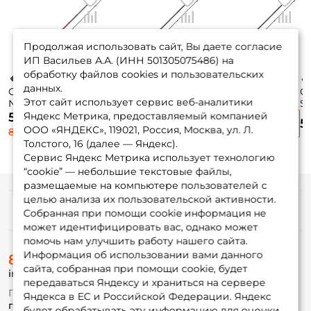
Продолжая использовать сайт, Вы даете согласие
ИП Васильев А.А. (ИНН 501305075486) на
обработку файлов cookies и пользовательских
данных.
Спиннинг Daiwa
Спиннинг Zetrix
Спиннинг Zetrix
С
Этот сайт использует сервис веб-аналитики
Ninja Z TS 198см. 5-
Tezza 201см. 1-6гр.
Tezza 201см. 0,8-
Sp
25гр. 92гр.
70гр. moderate fast
4,5гр. 70гр.
7г
Яндекс Метрика, предоставляемый компанией
5 400 ₽
7 290 ₽
7 250 ₽
5
moderate fast / TS
/ TZS-672UL
moderate fast /
фо
ООО «ЯНДЕКС», 119021, Россия, Москва, ул. Л.
8 995 ₽
662MLFS
TZS-662SUL
о
Толстого, 16 (далее — Яндекс).
Сервис Яндекс Метрика использует технологию
“cookie” — небольшие текстовые файлы,
размещаемые на компьютере пользователей с
целью анализа их пользовательской активности.
Информация
Собранная при помощи cookie информация не
может идентифицировать вас, однако может
помочь нам улучшить работу нашего сайта.
О магазине
Информация об использовании вами данного
8 (495) 532-77-88
Доставка
сайта, собранная при помощи cookie, будет
info@foxfishing.ru
Оплата
передаваться Яндексу и храниться на сервере
Fox-bonus
По вопросам с заказом
Яндекса в ЕС и Российской Федерации. Яндекс
Гуру
г. Москва,
ул. Плеханова д.7
будет обрабатывать эту информацию для оценки