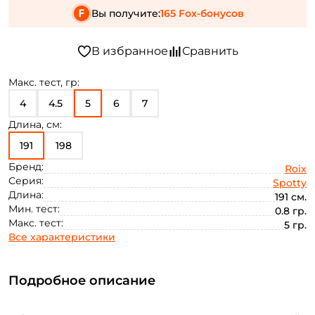
Вы получите:
165 Fox-бонусов
Макс. тест, гр:
4
4.5
5
6
7
Длина, см:
191
198
Бренд:
Roix
Серия:
Spotty
Длина:
191 см.
Мин. тест:
0.8 гр.
Макс. тест:
5 гр.
Все характеристики
Подробное описание