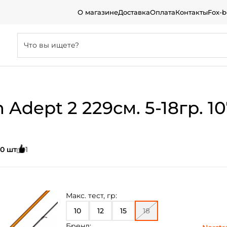
О магазине
Доставка
Оплата
Контакты
Fox-
dept 2 229см. 5-18гр. 107
0 шт
1
Макс. тест, гр:
10
12
15
18
Бренд: