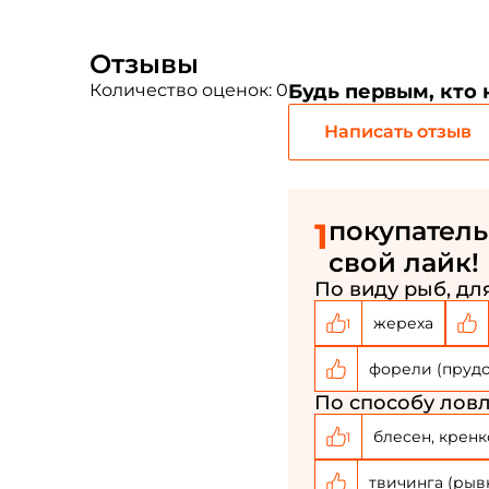
Отзывы
Количество оценок: 0
Будь первым, кто
Написать отзыв
1
покупатель
свой лайк!
По виду рыб, для
жереха
1
форели (пруд
По способу ловл
блесен, кренк
1
твичинга (рыв