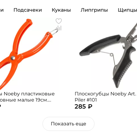
ки
Подсачеки
Куканы
Липгрипы
Щипц
Создать аккаунт
 Noeby пластиковые
Плоскогубцы Noeby Art.
овные малые 19см.
Piler #101
₽
285 ₽
 случайный)
ФИО: *
Показать еще
Email: *