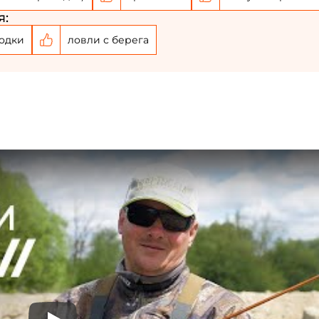
я:
одки
ловли с берега