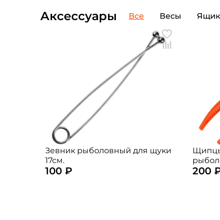
Аксессуары
Все
Весы
Ящи
Зевник рыболовный для щуки
Щипцы
17см.
рыбол
100 ₽
200 
(цвет: