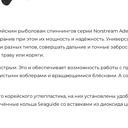
ийским рыболовам спиннингов серии Norstream Adep
ранив при этом их мощность и надёжность. Универса
ми разных типов, совершать дальние и точные забро
 траву или коряги.
быстрым. Это и обеспечивает возможность работы с 
пористыми воблерами и вращающимися блёснами. А со
 корейского углепластика, на них установлены удо
егчённые кольца Seaguide со вставками из диоксида 