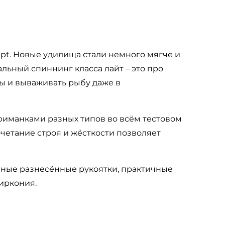
t. Новые удилища стали немного мягче и
льный спиннинг класса лайт – это про
сы и вываживать рыбу даже в
приманками разных типов во всём тестовом
четание строя и жёсткости позволяет
бные разнесённые рукоятки, практичные
циркония.