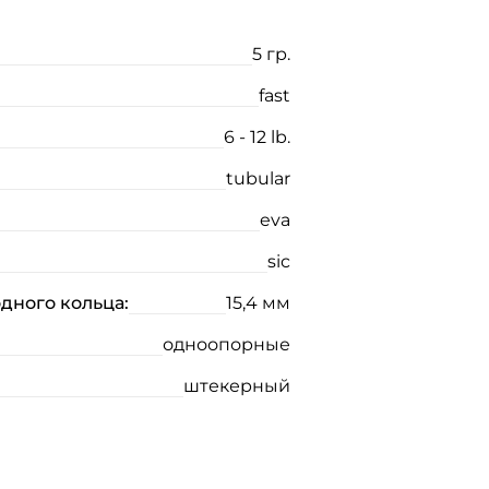
5 гр.
fast
6 - 12 lb.
tubular
eva
sic
дного кольца:
15,4 мм
одноопорные
штекерный