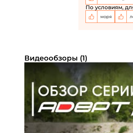
По условиям, дл
моря
л
Видеообзоры (1)