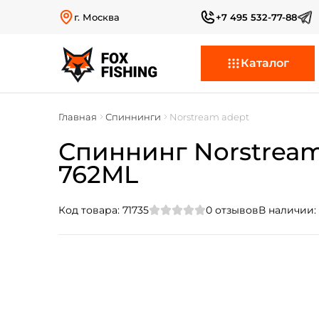
г. Москва
+7 495 532-77-88
Каталог
Главная
Спиннинги
Norstream adept
Спиннинг Norstream A
762ML
Код товара:
71735
0
отзывов
В наличии: