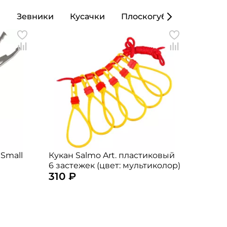
ы
Зевники
Кусачки
Плоскогубцы
Кошел
 Small
Кукан Salmo Art. пластиковый
6 застежек (цвет: мультиколор)
310 ₽