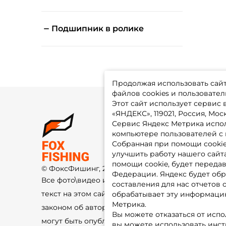
Подшипник в ролике
Продолжая использовать сайт,
файлов cookies и пользовател
Этот сайт использует сервис
«ЯНДЕКС», 119021, Россия, Москв
Сервис Яндекс Метрика испол
О 
компьютере пользователей с 
До
Оп
Собранная при помощи cooki
Fo
улучшить работу нашего сайт
Гу
Ко
помощи cookie, будет передав
© ФоксФишинг, 2009-2026
По
Федерации. Яндекс будет обр
Все фото\видео изображения и
составления для нас отчетов 
текст на этом сайте защищены
обрабатывает эту информацию
Метрика.
законом об авторском праве и не
Вы можете отказаться от испо
могут быть опубликованы ещё где-
вы можете использовать инстру