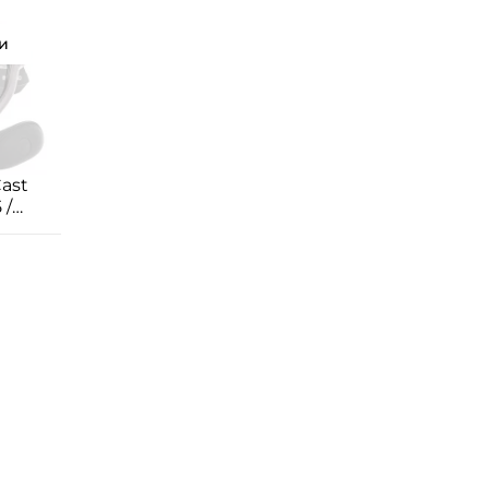
и
Cast