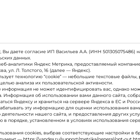
 Вы даете согласие ИП Васильев А.А. (ИНН 501305075486) н
ьских данных.
 веб-аналитики Яндекс Метрика, предоставляемый компан
а, ул. Л. Толстого, 16 (далее — Яндекс).
ьзует технологию “cookie” — небольшие текстовые файлы,
магазине
Каталог товаров
целью анализа их пользовательской активности.
ставка
Акции
лата
Новинки
e информация не может идентифицировать вас, однако мож
x-bonus
Бренды
а. Информация об использовании вами данного сайта, собр
ру
Партнерская программа
нтакты
аться Яндексу и храниться на сервере Яндекса в ЕС и Росс
литика обработки ПД
абатывать эту информацию для оценки использования вами
о деятельности нашего сайта, и предоставления других услу
 в порядке, установленном в условиях использования сер
льзования cookies, выбрав соответствующие настройки в б
мент — https://yandex.ru/support/metrika/general/opt-out.ht