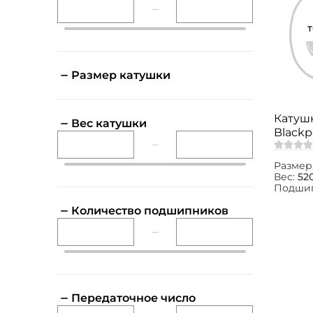
Размер катушки
Катушк
Вес катушки
Blackpoo
520гр.
Размер
Вес:
520
Подши
Количество подшипников
Передаточное число