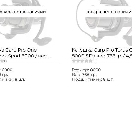
товара нет в наличии
товара нет в наличи
а Carp Pro One
Катушка Carp Pro Torus 
l Spod 6000 / вес:
8000 SD / вес: 766гр. / 4,5 /
 / 4,9 / подшипники: 8шт.
подшипники: 8шт.
:
6000
Размер:
8000
 гр.
Вес:
766 гр.
пники:
8 шт.
Подшипники:
8 шт.
Создать аккаунт
ФИО: *