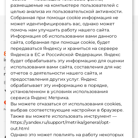
размещаемые на компьютере пользователей с
целью анализа их пользовательской активности.
Собранная при помощи cookie информация не
может идентифицировать вас, однако может
помочь нам улучшить работу нашего сайта.
Информация
Информация об использовании вами данного
сайта, собранная при помощи cookie, будет
передаваться Яндексу и храниться на сервере
О магазине
8 (495) 532-77-88
Доставка
Яндекса в ЕС и Российской Федерации. Яндекс
info@foxfishing.ru
Оплата
будет обрабатывать эту информацию для оценки
Fox-bonus
использования вами сайта, составления для нас
По вопросам с заказом
Гуру
отчетов о деятельности нашего сайта, и
г. Москва,
ул. Плеханова д.7
предоставления других услуг. Яндекс
Ежедневно 10:00 до 20:00
обрабатывает эту информацию в порядке,
Партнерская программа
установленном в условиях использования
сервиса Яндекс Метрика.
Вы можете отказаться от использования cookies,
выбрав соответствующие настройки в браузере.
Также вы можете использовать инструмент —
https://yandex.ru/support/metrika/general/opt-
out.html
Однако это может повлиять на работу некоторых