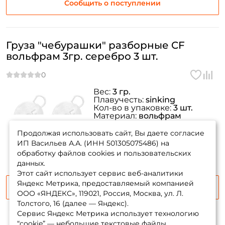
Сообщить о поступлении
Груза "чебурашки" разборные CF
вольфрам 3гр. серебро 3 шт.
Вес:
3 гр.
Плавучесть:
sinking
Кол-во в упаковке:
3 шт.
Материал:
вольфрам
товара нет в
Диаметр:
7 мм.
наличии
Продолжая использовать сайт, Вы даете согласие
ИП Васильев А.А. (ИНН 501305075486) на
обработку файлов cookies и пользовательских
данных.
Этот сайт использует сервис веб-аналитики
Яндекс Метрика, предоставляемый компанией
Сообщить о поступлении
ООО «ЯНДЕКС», 119021, Россия, Москва, ул. Л.
Толстого, 16 (далее — Яндекс).
Сервис Яндекс Метрика использует технологию
“cookie” — небольшие текстовые файлы,