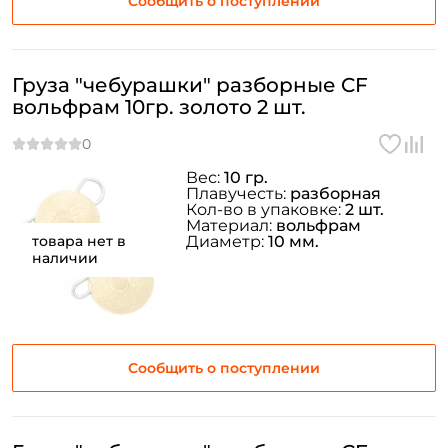
Email: *
Сообщить о поступлении
Номер телефона: *
Груза "чебурашки" разборные CF
вольфрам 10гр. золото 2 шт.
Придумайте пароль: *
Вес:
10 гр.
Повторите пароль: *
Плавучесть:
разборная
Кол-во в упаковке:
2 шт.
Заполняя данную форму вы соглашаетесь на обработку
Материал:
вольфрам
персональных данных
товара нет в
Диаметр:
10 мм.
наличии
Создать аккаунт
У меня уже есть аккаунт
Сообщить о поступлении