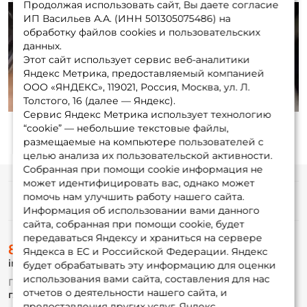
Продолжая использовать сайт, Вы даете согласие
ИП Васильев А.А. (ИНН 501305075486) на
обработку файлов cookies и пользовательских
данных.
Этот сайт использует сервис веб-аналитики
Play
Яндекс Метрика, предоставляемый компанией
ООО «ЯНДЕКС», 119021, Россия, Москва, ул. Л.
Толстого, 16 (далее — Яндекс).
Сервис Яндекс Метрика использует технологию
“cookie” — небольшие текстовые файлы,
размещаемые на компьютере пользователей с
целью анализа их пользовательской активности.
Собранная при помощи cookie информация не
может идентифицировать вас, однако может
помочь нам улучшить работу нашего сайта.
Информация
Информация об использовании вами данного
сайта, собранная при помощи cookie, будет
передаваться Яндексу и храниться на сервере
О магазине
8 (495) 532-77-88
Доставка
Яндекса в ЕС и Российской Федерации. Яндекс
info@foxfishing.ru
Оплата
будет обрабатывать эту информацию для оценки
Fox-bonus
использования вами сайта, составления для нас
По вопросам с заказом
Гуру
отчетов о деятельности нашего сайта, и
г. Москва,
ул. Плеханова д.7
предоставления других услуг. Яндекс