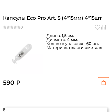
ФИО: *
Капсулы Eco Pro Art. S (4*15мм) 4*15шт
Email: *
Длина:
1,5 см.
Номер телефона: *
Диаметр:
4 мм.
Кол-во в упаковке:
60 шт.
Материал:
пластик/металл
Придумайте пароль: *
Повторите пароль: *
Заполняя данную форму вы соглашаетесь на обработку
590 ₽
персональных данных
Создать аккаунт
Видеообзоры (1)
У меня уже есть аккаунт