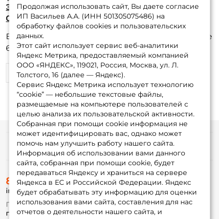
Продолжая использовать сайт, Вы даете согласие
Электронный сигнализатор German Art. GR-
ИП Васильев А.А. (ИНН 501305075486) на
000573
обработку файлов cookies и пользовательских
данных.
Выбираюсь на рыбалку редко, 5-6 раз за лето. Уже
Этот сайт использует сервис веб-аналитики
6 лет пользуюсь, ни одного разу не подводили.
Яндекс Метрика, предоставляемый компанией
ООО «ЯНДЕКС», 119021, Россия, Москва, ул. Л.
0
0
Толстого, 16 (далее — Яндекс).
Сервис Яндекс Метрика использует технологию
“cookie” — небольшие текстовые файлы,
размещаемые на компьютере пользователей с
целью анализа их пользовательской активности.
Собранная при помощи cookie информация не
может идентифицировать вас, однако может
помочь нам улучшить работу нашего сайта.
Информация
Информация об использовании вами данного
сайта, собранная при помощи cookie, будет
передаваться Яндексу и храниться на сервере
О магазине
8 (495) 532-77-88
Доставка
Яндекса в ЕС и Российской Федерации. Яндекс
info@foxfishing.ru
Оплата
будет обрабатывать эту информацию для оценки
Fox-bonus
использования вами сайта, составления для нас
По вопросам с заказом
Гуру
отчетов о деятельности нашего сайта, и
г. Москва,
ул. Плеханова д.7