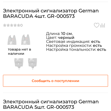
ФИО: *
Электронный сигнализатор German
BARACUDA 4шт. GR-000573
Email: *
Длина:
10 см.
Цвет:
черный
Номер телефона: *
Световая индикация:
есть
Настройка громкости:
есть
товара нет в
Настройка тональности:
есть
наличии
Придумайте пароль: *
Повторите пароль: *
Заполняя данную форму вы соглашаетесь на обработку
Сообщить о поступлении
персональных данных
Создать аккаунт
Электронный сигнализатор German
BARACUDA 5шт. GR-000573
У меня уже есть аккаунт