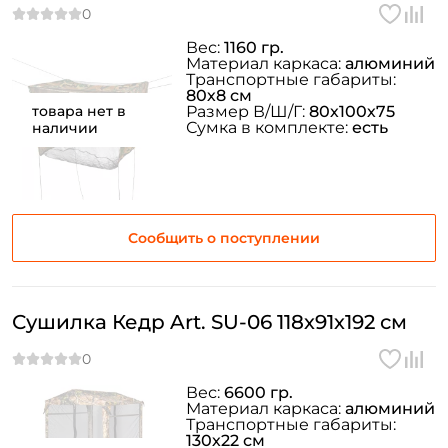
Вес:
1160 гр.
Материал каркаса:
алюминий
Транспортные габариты:
Создать аккаунт
80х8 см
товара нет в
Размер В/Ш/Г:
80х100х75
Сумка в комплекте:
есть
наличии
ФИО: *
Email: *
Сообщить о поступлении
Номер телефона: *
Сушилка Кедр Art. SU-06 118х91х192 см
Придумайте пароль: *
Вес:
6600 гр.
Материал каркаса:
алюминий
Повторите пароль: *
Транспортные габариты:
130х22 см