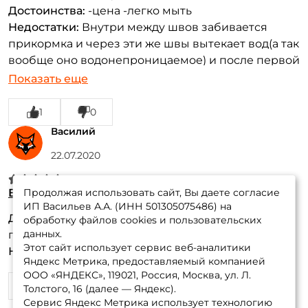
Достоинства:
-цена -легко мыть
Недостатки:
Внутри между швов забивается
прикормка и через эти же швы вытекает вод(а так
вообще оно водонепроницаемое) и после первой
рыбалки появились маленькие дырки( но это не
Показать еще
критично) ещё из руцек и швов торчат нитки
После первой рыбалки в ведро впитался запах
1
0
прикормки(Дунаев фидер) простой водой этот
Василий
запах не смывается
22.07.2020
Ведро КЕДР art. V-01 30 см.
Продолжая использовать сайт, Вы даете согласие
ИП Васильев А.А. (ИНН 501305075486) на
Достоинства:
Легкое,удобное ведро. Для замеса
обработку файлов cookies и пользовательских
данных.
прикормки ,удобно.
Этот сайт использует сервис веб-аналитики
Недостатки:
Нет.
Яндекс Метрика, предоставляемый компанией
ООО «ЯНДЕКС», 119021, Россия, Москва, ул. Л.
1
0
Толстого, 16 (далее — Яндекс).
Сервис Яндекс Метрика использует технологию