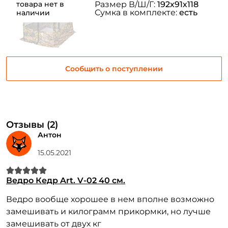
Заполняя данную форму вы соглашаетесь на обработку
товара нет в
Размер В/Ш/Г:
192х91х118
персональных данных
Сумка в комплекте:
есть
наличии
Создать аккаунт
У меня уже есть аккаунт
Сообщить о поступлении
Отзывы (2)
Антон
15.05.2021
Ведро Кедр Art. V-02 40 см.
Ведро вообще хорошее в нем вполне возможно
замешивать и килограмм прикормки, но лучше
замешивать от двух кг