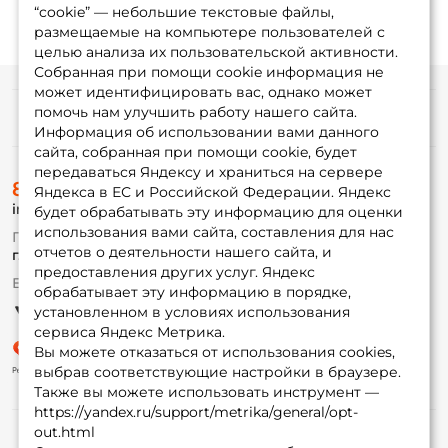
“cookie” — небольшие текстовые файлы,
размещаемые на компьютере пользователей с
целью анализа их пользовательской активности.
Собранная при помощи cookie информация не
может идентифицировать вас, однако может
помочь нам улучшить работу нашего сайта.
Информация
Информация об использовании вами данного
сайта, собранная при помощи cookie, будет
передаваться Яндексу и храниться на сервере
О магазине
8 (495) 532-77-88
Доставка
Яндекса в ЕС и Российской Федерации. Яндекс
info@foxfishing.ru
Оплата
будет обрабатывать эту информацию для оценки
Fox-bonus
использования вами сайта, составления для нас
По вопросам с заказом
Гуру
отчетов о деятельности нашего сайта, и
г. Москва,
ул. Плеханова д.7
предоставления других услуг. Яндекс
Ежедневно 10:00 до 20:00
обрабатывает эту информацию в порядке,
Партнерская программа
установленном в условиях использования
сервиса Яндекс Метрика.
Вы можете отказаться от использования cookies,
выбрав соответствующие настройки в браузере.
Также вы можете использовать инструмент —
https://yandex.ru/support/metrika/general/opt-
out.html