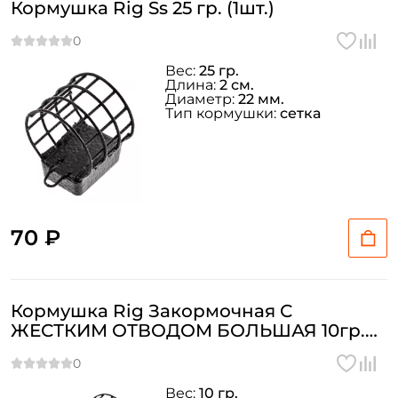
Кормушка Rig Ss 25 гр. (1шт.)
Вес:
25 гр.
Длина:
2 см.
Диаметр:
22 мм.
Тип кормушки:
сетка
70 ₽
Кормушка Rig Закормочная С
ЖЕСТКИМ ОТВОДОМ БОЛЬШАЯ 10гр.
(1шт.)
Вес:
10 гр.