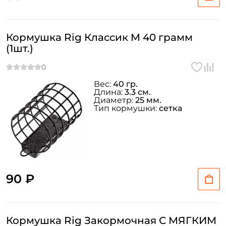
Кормушка Rig Классик M 40 грамм
(1шт.)
Вес:
40 гр.
Длина:
3.3 см.
Диаметр:
25 мм.
Тип кормушки:
сетка
90 ₽
Кормушка Rig Закормочная С МЯГКИМ