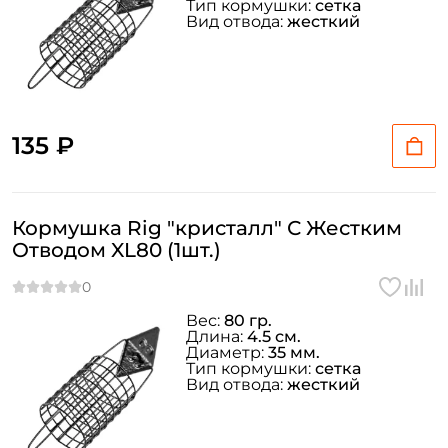
Тип кормушки:
сетка
Вид отвода:
жесткий
135 ₽
Кормушка Rig "кристалл" С Жестким
Отводом XL80 (1шт.)
Вес:
80 гр.
Длина:
4.5 см.
Диаметр:
35 мм.
Тип кормушки:
сетка
Вид отвода:
жесткий