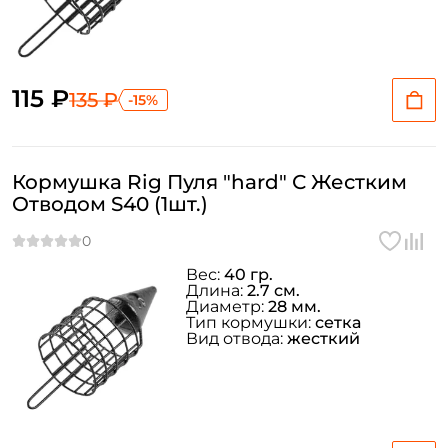
Создать аккаунт
115 ₽
135 ₽
-15%
ФИО: *
Email: *
Кормушка Rig Пуля "hard" С Жестким
Отводом S40 (1шт.)
Номер телефона: *
Вес:
40 гр.
Придумайте пароль: *
Длина:
2.7 см.
Диаметр:
28 мм.
Тип кормушки:
сетка
Вид отвода:
жесткий
Повторите пароль: *
Заполняя данную форму вы соглашаетесь на обработку
персональных данных
Создать аккаунт