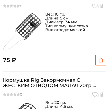
Вес:
10 гр.
Длина:
5 см.
Диаметр:
34 мм.
Тип кормушки:
сетка
Вид отвода:
мягкий
75 ₽
Кормушка Rig Закормочная С
ЖЕСТКИМ ОТВОДОМ МАЛАЯ 20гр.
(1шт.)
Вес:
20 гр.
Длина:
4.5 см.