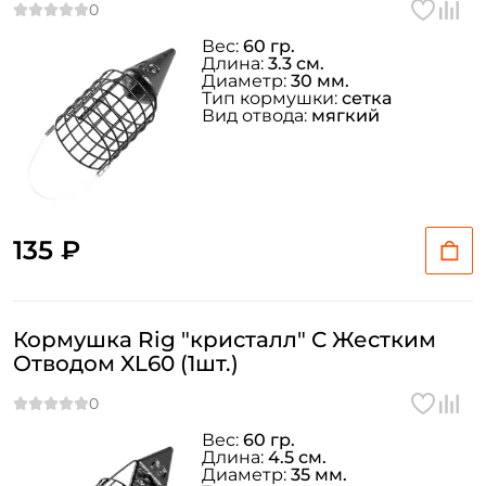
Вес:
60 гр.
Длина:
3.3 см.
Диаметр:
30 мм.
Тип кормушки:
сетка
Вид отвода:
мягкий
135 ₽
Кормушка Rig "кристалл" С Жестким
Отводом XL60 (1шт.)
Вес:
60 гр.
Длина:
4.5 см.
Диаметр:
35 мм.