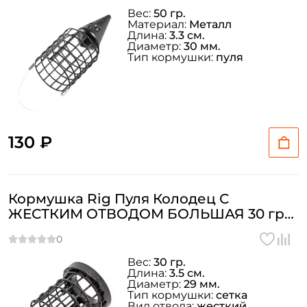
Вес:
50 гр.
Материал:
Металл
Длина:
3.3 см.
Диаметр:
30 мм.
Тип кормушки:
пуля
130 ₽
Кормушка Rig Пуля Колодец С
ЖЕСТКИМ ОТВОДОМ БОЛЬШАЯ 30 гр
(1шт.)
Вес:
30 гр.
Длина:
3.5 см.
Диаметр:
29 мм.
Тип кормушки:
сетка
Вид отвода:
жесткий