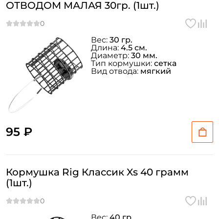
ОТВОДОМ МАЛАЯ 30гр. (1шт.)
Вес:
30 гр.
Длина:
4.5 см.
Диаметр:
30 мм.
Тип кормушки:
сетка
Вид отвода:
мягкий
95 ₽
Кормушка Rig Классик Xs 40 грамм
(1шт.)
Вес:
40 гр.