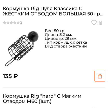
Кормушка Rig Пуля Классика С
ЖЕСТКИМ ОТВОДОМ БОЛЬШАЯ 50 гр
(1шт.)
Вес:
50 гр.
Длина:
3,2 см.
Диаметр:
29 мм.
Тип кормушки:
сетка
Вид отвода:
жесткий
135 ₽
Кормушка Rig "hard" С Мягким
Отводом M60 (1шт.)