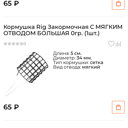
65 ₽
Кормушка Rig Закормочная С МЯГКИМ
ОТВОДОМ БОЛЬШАЯ 0гр. (1шт.)
Длина:
5 см.
Диаметр:
34 мм.
Тип кормушки:
сетка
Вид отвода:
мягкий
65 ₽