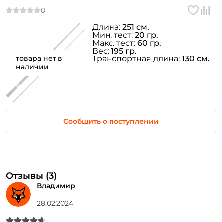
AVB-832H
Придумайте пароль: *
Длина:
251 см.
Повторите пароль: *
Мин. тест:
20 гр.
Макс. тест:
60 гр.
Вес:
195 гр.
Заполняя данную форму вы соглашаетесь на обработку
товара нет в
Транспортная длина:
130 см.
персональных данных
наличии
Создать аккаунт
У меня уже есть аккаунт
Сообщить о поступлении
Отзывы (3)
Владимир
28.02.2024