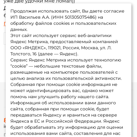
уже две удочки мне ломал))
Достоинства:
Надежная, относительно
Продолжая использовать сайт, Вы даете согласие
бюджетная удочка с хорошей "чуйкой"
ИП Васильев А.А. (ИНН 501305075486) на
Недостатки:
Немного тяжеловата
обработку файлов cookies и пользовательских
Показать еще
данных.
Этот сайт использует сервис веб-аналитики
1
0
Яндекс Метрика, предоставляемый компанией
ООО «ЯНДЕКС», 119021, Россия, Москва, ул. Л.
Толстого, 16 (далее — Яндекс).
Сервис Яндекс Метрика использует технологию
“cookie” — небольшие текстовые файлы,
размещаемые на компьютере пользователей с
целью анализа их пользовательской активности.
Собранная при помощи cookie информация не
может идентифицировать вас, однако может
помочь нам улучшить работу нашего сайта.
Информация
Информация об использовании вами данного
сайта, собранная при помощи cookie, будет
передаваться Яндексу и храниться на сервере
О магазине
8 (495) 532-77-88
Доставка
Яндекса в ЕС и Российской Федерации. Яндекс
info@foxfishing.ru
Оплата
будет обрабатывать эту информацию для оценки
Fox-bonus
использования вами сайта, составления для нас
По вопросам с заказом