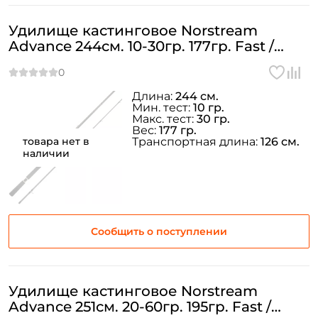
Удилище кастинговое Norstream
Advance 244см. 10-30гр. 177гр. Fast /
AVB-802MMH
Длина:
244 см.
Мин. тест:
10 гр.
Макс. тест:
30 гр.
Вес:
177 гр.
Создать аккаунт
товара нет в
Транспортная длина:
126 см.
наличии
ФИО: *
Сообщить о поступлении
Email: *
Номер телефона: *
Удилище кастинговое Norstream
Advance 251см. 20-60гр. 195гр. Fast /