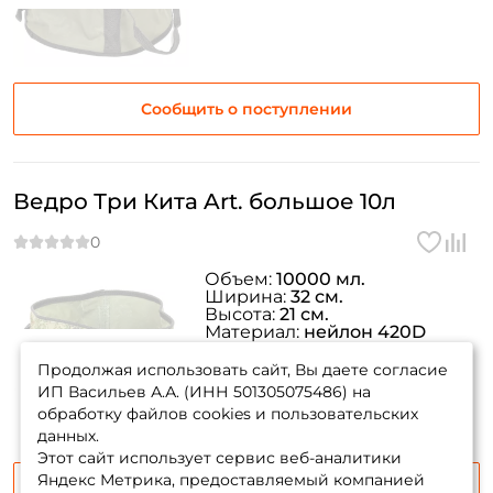
Сообщить о поступлении
Создать аккаунт
Ведро Три Кита Art. большое 10л
ФИО: *
Объем:
10000 мл.
Email: *
Ширина:
32 см.
Высота:
21 см.
Материал:
нейлон 420D
товара нет в
Вес:
198 гр.
Номер телефона: *
наличии
Продолжая использовать сайт, Вы даете согласие
ИП Васильев А.А. (ИНН 501305075486) на
обработку файлов cookies и пользовательских
Придумайте пароль: *
данных.
Этот сайт использует сервис веб-аналитики
Яндекс Метрика, предоставляемый компанией
Повторите пароль: *
Сообщить о поступлении