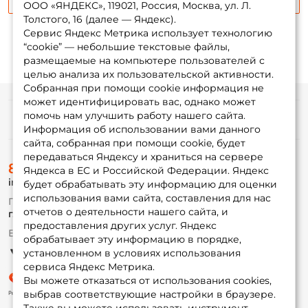
ООО «ЯНДЕКС», 119021, Россия, Москва, ул. Л.
Толстого, 16 (далее — Яндекс).
Заполняя данную форму вы соглашаетесь на обработку
Сервис Яндекс Метрика использует технологию
персональных данных
“cookie” — небольшие текстовые файлы,
Создать аккаунт
размещаемые на компьютере пользователей с
целью анализа их пользовательской активности.
Собранная при помощи cookie информация не
может идентифицировать вас, однако может
У меня уже есть аккаунт
помочь нам улучшить работу нашего сайта.
Информация
Информация об использовании вами данного
сайта, собранная при помощи cookie, будет
передаваться Яндексу и храниться на сервере
О магазине
8 (495) 532-77-88
Доставка
Яндекса в ЕС и Российской Федерации. Яндекс
info@foxfishing.ru
Оплата
будет обрабатывать эту информацию для оценки
Fox-bonus
использования вами сайта, составления для нас
По вопросам с заказом
Гуру
отчетов о деятельности нашего сайта, и
г. Москва,
ул. Плеханова д.7
предоставления других услуг. Яндекс
Ежедневно 10:00 до 20:00
обрабатывает эту информацию в порядке,
Партнерская программа
установленном в условиях использования
сервиса Яндекс Метрика.
Вы можете отказаться от использования cookies,
выбрав соответствующие настройки в браузере.