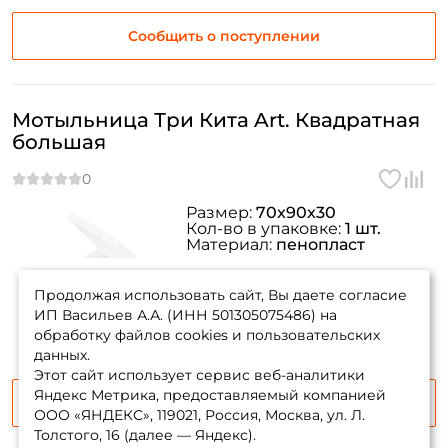
Email: *
Сообщить о поступлении
Номер телефона: *
Мотыльница Три Кита Art. Квадратная
Придумайте пароль: *
большая
Повторите пароль: *
Размер:
70x90x30
Кол-во в упаковке:
1 шт.
Заполняя данную форму вы соглашаетесь на обработку
Материал:
пенопласт
персональных данных
товара нет в
Создать аккаунт
наличии
Продолжая использовать сайт, Вы даете согласие
ИП Васильев А.А. (ИНН 501305075486) на
обработку файлов cookies и пользовательских
данных.
У меня уже есть аккаунт
Этот сайт использует сервис веб-аналитики
Яндекс Метрика, предоставляемый компанией
Сообщить о поступлении
ООО «ЯНДЕКС», 119021, Россия, Москва, ул. Л.
Толстого, 16 (далее — Яндекс).