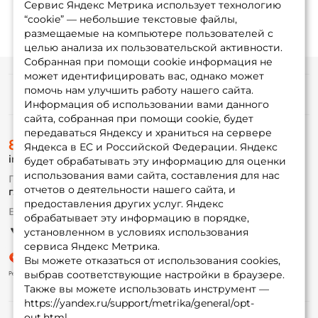
Сервис Яндекс Метрика использует технологию
“cookie” — небольшие текстовые файлы,
размещаемые на компьютере пользователей с
целью анализа их пользовательской активности.
Собранная при помощи cookie информация не
может идентифицировать вас, однако может
помочь нам улучшить работу нашего сайта.
Информация
Информация об использовании вами данного
сайта, собранная при помощи cookie, будет
передаваться Яндексу и храниться на сервере
О магазине
8 (495) 532-77-88
Доставка
Яндекса в ЕС и Российской Федерации. Яндекс
info@foxfishing.ru
Оплата
будет обрабатывать эту информацию для оценки
Fox-bonus
использования вами сайта, составления для нас
По вопросам с заказом
Гуру
отчетов о деятельности нашего сайта, и
г. Москва,
ул. Плеханова д.7
предоставления других услуг. Яндекс
Ежедневно 10:00 до 20:00
обрабатывает эту информацию в порядке,
Партнерская программа
установленном в условиях использования
сервиса Яндекс Метрика.
Вы можете отказаться от использования cookies,
выбрав соответствующие настройки в браузере.
Также вы можете использовать инструмент —
https://yandex.ru/support/metrika/general/opt-
out.html