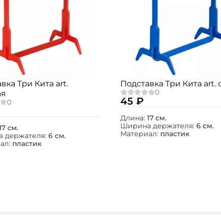
Создать аккаунт
ФИО: *
Email: *
вка Три Кита art.
Подставка Три Кита art.
ая
45 ₽
Номер телефона: *
Длина:
17 см.
Ширина держателя:
6 см.
17 см.
Материал:
пластик
 держателя:
6 см.
Придумайте пароль: *
ал:
пластик
Повторите пароль: *
Заполняя данную форму вы соглашаетесь на
обработку
персональных данных
Создать аккаунт