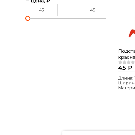
Цена, ₽
Подста
красн
45 ₽
Длина:
Ширина
Матери