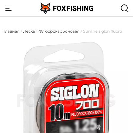
Главная
Леска
Флюорокарбоновая
Sunline siglon fluoro