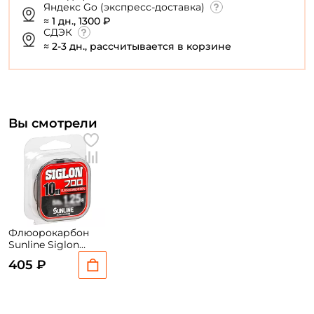
Яндекс Go (экспресс-доставка)
≈ 1 дн., 1300 ₽
У меня уже есть аккаунт
СДЭК
≈ 2-3 дн., рассчитывается в корзине
Вы смотрели
Флюорокарбон
Sunline Siglon
Fluoro 10м 0.148мм
405 ₽
Clear