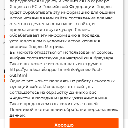
передаваться Яндексу и храниться на сервере
Fox-bonus
По вопросам с заказом
Яндекса в ЕС и Российской Федерации. Яндекс
Гуру
г. Москва,
ул. Плеханова д.7
будет обрабатывать эту информацию для оценки
использования вами сайта, составления для нас
Ежедневно 10:00 до 20:00
Партнерская программа
отчетов о деятельности нашего сайта, и
предоставления других услуг. Яндекс
обрабатывает эту информацию в порядке,
установленном в условиях использования
сервиса Яндекс Метрика.
Вы можете отказаться от использования cookies,
выбрав соответствующие настройки в браузере.
Также вы можете использовать инструмент —
https://yandex.ru/support/metrika/general/opt-
© ФоксФишинг, 2009-2026
out.html
Однако это может повлиять на работу некоторых
функций сайта. Используя этот сайт, вы
соглашаетесь на обработку данных о вас
Яндексом в порядке и целях, указанных выше.
Также предлагаем ознакомиться с нашей
Политикой в отношении обработки персональных
данных.
Хорошо