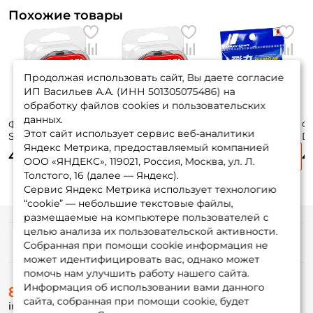
Похожие товары
Продолжая использовать сайт, Вы даете согласие
ИП Васильев А.А. (ИНН 501305075486) на
обработку файлов cookies и пользовательских
данных.
Флюорокарбон
Флюорокарбон
Флюорокарбон
Ф
Этот сайт использует сервис веб-аналитики
Sunline Siglon
Sunline Siglon
Major Craft Dfl 2lb
Du
Яндекс Метрика, предоставляемый компанией
Fluoro 10м 0.104мм
Fluoro 10м 0.190мм
0.128mm 30m
0,
400 ₽
455 ₽
380 ₽
4
Clear
Clear
ООО «ЯНДЕКС», 119021, Россия, Москва, ул. Л.
Толстого, 16 (далее — Яндекс).
Сервис Яндекс Метрика использует технологию
“cookie” — небольшие текстовые файлы,
размещаемые на компьютере пользователей с
целью анализа их пользовательской активности.
Информация
Собранная при помощи cookie информация не
может идентифицировать вас, однако может
помочь нам улучшить работу нашего сайта.
О магазине
Информация об использовании вами данного
8 (495) 532-77-88
Доставка
сайта, собранная при помощи cookie, будет
info@foxfishing.ru
Оплата