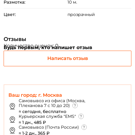
Создать аккаунт
Размотка:
10 м.
Цвет:
прозрачный
ФИО: *
Отзывы
Email: *
Количество оценок: 0
Будь первым, кто напишет отзыв
Написать отзыв
Номер телефона: *
Придумайте пароль: *
Ваш город: г. Москва
Повторите пароль: *
Самовывоз из офиса (Москва,
Плеханова 7 с 10 до 20)
Заполняя данную форму вы соглашаетесь на обработку
≈ сегодня, бесплатно
Курьерская служба "EMS"
персональных данных
≈ 1 дн., 485 ₽
Создать аккаунт
Самовывоз (Почта России)
≈ 1-2 дн., 365 ₽