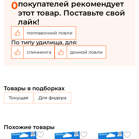
0
покупателей рекомендует
У меня уже есть аккаунт
этот товар. Поставьте свой
лайк!
поплавочной ловли
По типу удилища, для:
спиннинга
донной ловли
Товары в подборках
Тонущая
для фидера
Похожие товары