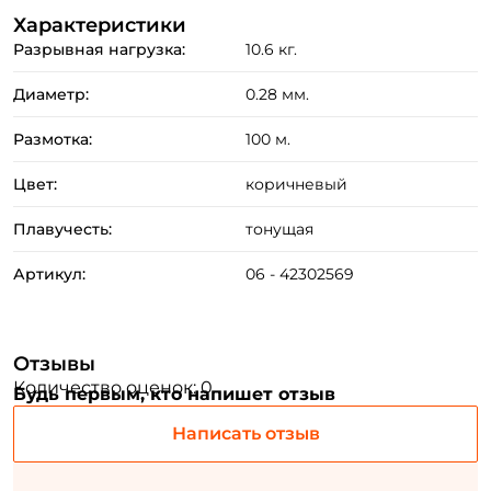
Характеристики
Разрывная нагрузка:
10.6 кг.
ФИО: *
Диаметр:
0.28 мм.
Email: *
Размотка:
100 м.
Цвет:
коричневый
Номер телефона: *
Плавучесть:
тонущая
Придумайте пароль: *
Артикул:
06 - 42302569
Повторите пароль: *
Отзывы
Заполняя данную форму вы соглашаетесь на обработку
Количество оценок: 0
персональных данных
Будь первым, кто напишет отзыв
Создать аккаунт
Написать отзыв