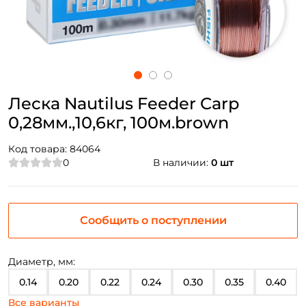
Леска Nautilus Feeder Carp
0,28мм.,10,6кг, 100м.brown
Код товара:
84064
0
В наличии:
0 шт
Сообщить о поступлении
Диаметр, мм:
0.14
0.20
0.22
0.24
0.30
0.35
0.40
Все варианты