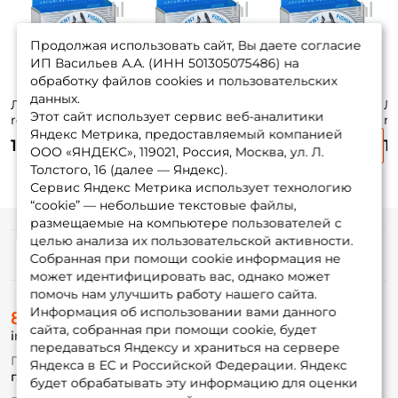
Продолжая использовать сайт, Вы даете согласие
ИП Васильев А.А. (ИНН 501305075486) на
обработку файлов cookies и пользовательских
данных.
Леска Nautilus All
Леска Nautilus All
Леска Nautilus All
Ле
Этот сайт использует сервис веб-аналитики
round
round
round
r
Яндекс Метрика, предоставляемый компанией
0,26мм.,9,4кг, 100м.
0,28мм.,10,6кг,
0,40мм.,17,1кг, 100м.
0,
175 ₽
205 ₽
175 ₽
1
clean
100м. clean
clean
10
ООО «ЯНДЕКС», 119021, Россия, Москва, ул. Л.
Толстого, 16 (далее — Яндекс).
Сервис Яндекс Метрика использует технологию
“cookie” — небольшие текстовые файлы,
размещаемые на компьютере пользователей с
целью анализа их пользовательской активности.
Информация
Собранная при помощи cookie информация не
может идентифицировать вас, однако может
помочь нам улучшить работу нашего сайта.
О магазине
Информация об использовании вами данного
8 (495) 532-77-88
Доставка
сайта, собранная при помощи cookie, будет
info@foxfishing.ru
Оплата
передаваться Яндексу и храниться на сервере
Fox-bonus
По вопросам с заказом
Яндекса в ЕС и Российской Федерации. Яндекс
Гуру
г. Москва,
ул. Плеханова д.7
будет обрабатывать эту информацию для оценки