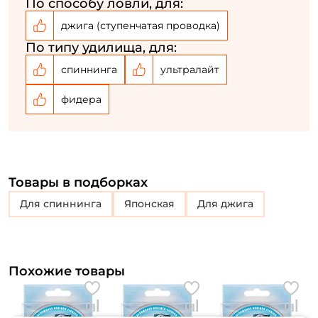
класса с использованием мощных
По способу ловли, для:
безынерционных (4000 - 6000) катушек ( 0.187 -
джига (ступенчатая проводка)
0.296 мм.).
По типу удилища, для:
Донная ловля (от пикера до хэви - фидера) в
спиннинга
ультралайт
условиях течения или стоячей воды с
фидера
применением дальнего заброса.
Товары в подборках
для спиннинга
Японская
Для джига
Похожие товары