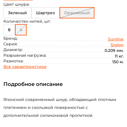
0.171
0.187
0.223
0.242
0.27
0.270
Цвет шнура:
0.296
Зеленый
0.209
Шартрез
Оранжевый
Количество нитей, шт:
8
4
Бренд:
Sunline
Серия:
Siglon
Диаметр:
0.209 мм.
Разрывная нагрузка:
11 кг.
Размотка:
150 м.
Все характеристики
Подробное описание
Японский современный шнур, обладающий плотным
плетением и скользкой поверхностью с
дополнительной силиконовой пропиткой.