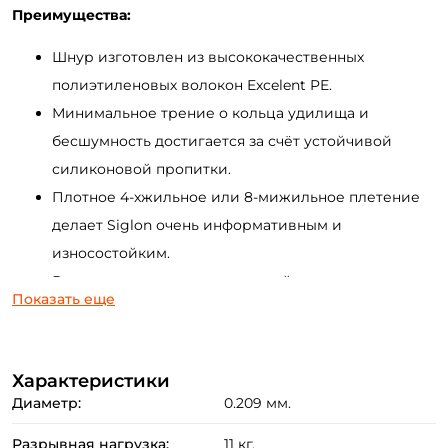
Преимущества:
Шнур изготовлен из высококачественных
полиэтиленовых волокон Excelent PE.
Минимальное трение о кольца удилища и
бесшумность достигается за счёт устойчивой
силиконовой пропитки.
Создать аккаунт
Плотное 4-хжильное или 8-мижильное плетение
делает Siglon очень информативным и
износостойким.
ФИО: *
Высокие показатели разрывной нагрузки даже на
Показать еще
минимальных диаметрах.
Email: *
Шнур отлично держит цвет даже после
интенсивного использования и выпускается в
Характеристики
Номер телефона: *
ярких и маскировочных оттенках.
Диаметр:
0.209 мм.
В линейке имеются различные диаметры для
Разрывная нагрузка:
11 кг.
Придумайте пароль: *