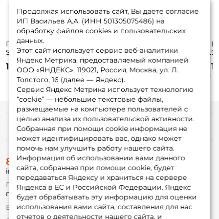
Продолжая использовать сайт, Вы даете согласие
ИП Васильев А.А. (ИНН 501305075486) на
обработку файлов cookies и пользовательских
данных.
Плетёный шнур
Плетёный шнур
Плетёный шнур
П
Этот сайт использует сервис веб-аналитики
Sufix Ice Braid 50м.
Sufix Ice Braid 50м.
Sufix Ice Braid 50м.
Su
Яндекс Метрика, предоставляемый компанией
0.16мм. BLUE
0.20мм. BLUE
0.24мм. BLUE
0
1 190 ₽
1 190 ₽
1 190 ₽
1
ООО «ЯНДЕКС», 119021, Россия, Москва, ул. Л.
Толстого, 16 (далее — Яндекс).
Сервис Яндекс Метрика использует технологию
“cookie” — небольшие текстовые файлы,
размещаемые на компьютере пользователей с
целью анализа их пользовательской активности.
Информация
Собранная при помощи cookie информация не
может идентифицировать вас, однако может
помочь нам улучшить работу нашего сайта.
О магазине
Информация об использовании вами данного
8 (495) 532-77-88
Доставка
сайта, собранная при помощи cookie, будет
info@foxfishing.ru
Оплата
передаваться Яндексу и храниться на сервере
Fox-bonus
По вопросам с заказом
Яндекса в ЕС и Российской Федерации. Яндекс
Гуру
г. Москва,
ул. Плеханова д.7
будет обрабатывать эту информацию для оценки
использования вами сайта, составления для нас
Ежедневно 10:00 до 20:00
Партнерская программа
отчетов о деятельности нашего сайта, и