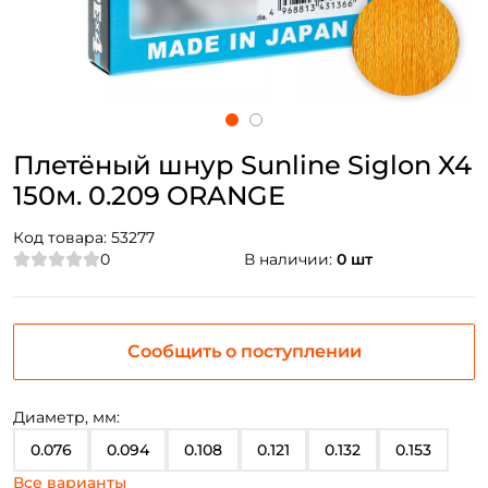
Плетёный шнур Sunline Siglon X4
150м. 0.209 ORANGE
Код товара:
53277
0
В наличии:
0 шт
Сообщить о поступлении
Диаметр, мм:
0.076
0.094
0.108
0.121
0.132
0.153
Все варианты