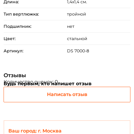
Длина:
1,4х1,4 см.
Тип вертлюжка:
тройной
Подшипник:
нет
Создать аккаунт
Цвет:
стальной
Артикул:
DS 7000-8
ФИО: *
Отзывы
Email: *
Количество оценок: 0
Будь первым, кто напишет отзыв
Написать отзыв
Номер телефона: *
Придумайте пароль: *
Ваш город: г. Москва