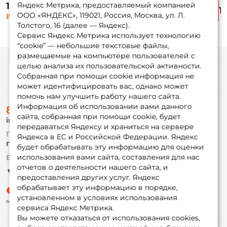
28кг. 10шт.
10шт.
10шт.
10
Яндекс Метрика, предоставляемый компанией
120 ₽
125 ₽
120 ₽
1
ООО «ЯНДЕКС», 119021, Россия, Москва, ул. Л.
170 ₽
Толстого, 16 (далее — Яндекс).
Сервис Яндекс Метрика использует технологию
“cookie” — небольшие текстовые файлы,
размещаемые на компьютере пользователей с
целью анализа их пользовательской активности.
Информация
Собранная при помощи cookie информация не
может идентифицировать вас, однако может
помочь нам улучшить работу нашего сайта.
О магазине
Информация об использовании вами данного
8 (495) 532-77-88
Доставка
сайта, собранная при помощи cookie, будет
info@foxfishing.ru
Оплата
передаваться Яндексу и храниться на сервере
Fox-bonus
По вопросам с заказом
Яндекса в ЕС и Российской Федерации. Яндекс
Гуру
г. Москва,
ул. Плеханова д.7
будет обрабатывать эту информацию для оценки
использования вами сайта, составления для нас
Ежедневно 10:00 до 20:00
Партнерская программа
отчетов о деятельности нашего сайта, и
предоставления других услуг. Яндекс
обрабатывает эту информацию в порядке,
установленном в условиях использования
сервиса Яндекс Метрика.
Вы можете отказаться от использования cookies,