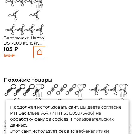
Вертлюжки Hanzo
DS 7000 #8 19кг.
10шт.
105 ₽
120 ₽
Похожие товары
Продолжая использовать сайт, Вы даете согласие
ИП Васильев А.А. (ИНН 501305075486) на
обработку файлов cookies и пользовательских
данных.
Вертлюжки
Вертлюжки Grfish
Вертлюжки Hanzo
В
Этот сайт использует сервис веб-аналитики
Orange Art. #4
Rolling #4 35кг.
DS 7000 #6 26кг.
DS