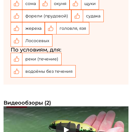
сома
окуня
щуки
У меня уже есть аккаунт
форели (прудовой)
судака
жереха
головля, язя
Лососевых
По условиям, для:
реки (течение)
водоёмы без течения
Видеообзоры (2)