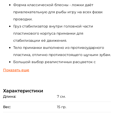
Форма классической блесны - ложки даёт
привлекательную для рыбы игру на всех фазах
проводки.
Груз стабилизатор внутри головной части
пластикового корпуса приманки для
стабилизации её движения.
Тело приманки выполнено из противоударного
пластика, отлично противостоящего щучьим зубам.
Большой выбор реалистичных расцветок с
имитацией рыбьей чешуи и глаз (яркие и
Показать еще
натуральные варианты).
Мощный и острый одинарный крючок с жесткой
Характеристики
фиксацией и проволочной защитой.
Длина:
7 см.
В серии имеются блёсны разного размера и
массы, под различные условия ловли.
Вес:
15 гр.
Создать аккаунт