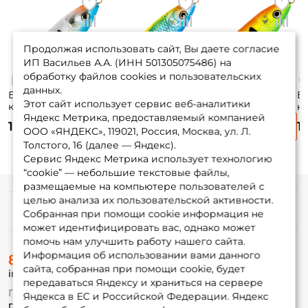
Продолжая использовать сайт, Вы даете согласие
ИП Васильев А.А. (ИНН 501305075486) на
обработку файлов cookies и пользовательских
данных.
Блесна
Блесна
Блесна
Б
Этот сайт использует сервис веб-аналитики
колеблющаяся
колеблющаяся
колеблющаяся
к
Яндекс Метрика, предоставляемый компанией
Rapala Minnow
Rapala Minnow
Rapala Minnow
R
1 110 ₽
1 230 ₽
1 230 ₽
1
Spoon 7см. 15гр.
Spoon 8см. 22гр.
Spoon 8см. 22гр.
Sp
ООО «ЯНДЕКС», 119021, Россия, Москва, ул. Л.
MBT
BSH
FT
Толстого, 16 (далее — Яндекс).
Сервис Яндекс Метрика использует технологию
“cookie” — небольшие текстовые файлы,
размещаемые на компьютере пользователей с
целью анализа их пользовательской активности.
Информация
Собранная при помощи cookie информация не
может идентифицировать вас, однако может
помочь нам улучшить работу нашего сайта.
О магазине
Информация об использовании вами данного
8 (495) 532-77-88
Доставка
сайта, собранная при помощи cookie, будет
info@foxfishing.ru
Оплата
передаваться Яндексу и храниться на сервере
Fox-bonus
По вопросам с заказом
Яндекса в ЕС и Российской Федерации. Яндекс
Гуру
г. Москва,
ул. Плеханова д.7