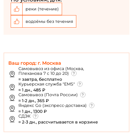
приманка виброхвост Keitech Swing Impact Fat
реки (течение)
выматывается равномерно (с паузами или без них), а
можно осуществлять проводки, используемые для
водоёмы без течения
пассивных силиконовых приманок: рывки,
подбрасывания, подергивания, твичинг и другие
подобные движения, сочетая их с выраженными
паузами.
Ваш город: г. Москва
Самовывоз из офиса (Москва,
Плеханова 7 с 10 до 20)
≈ завтра, бесплатно
Курьерская служба "EMS"
≈ 1 дн., 485 ₽
Самовывоз (Почта России)
≈ 1-2 дн., 365 ₽
Яндекс Go (экспресс-доставка)
≈ 1 дн., 1300 ₽
СДЭК
≈ 2-3 дн., рассчитывается в корзине