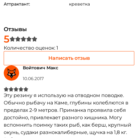
Аттрактант:
креветка
парусностью, что улучшает не только подвижность и
игру виброхвоста Keitech Swing Impact Fat, но и создает
привлекательные звуковые колебания.
Отзывы
5
Силикон, из которого изготовлен виброхвост Keitech
Создать аккаунт
Swing Impact Fat, пропитан аттрактантом, в его состав
Количество оценок: 1
также включены минеральные соли. Запах органики и
Написать отзыв
морепродуктов, который источает виброхвост Swing
ФИО: *
Войтович Макс
Impact Fat очень устойчивый и сильный. В теле
10.06.2017
приманки имеется несколько, нечасто встречающихся,
Email: *
усовершенствований. Сделан специальный желобок и
Эту резину я использую на отводном поводке.
нанесена специальная направляющая полоска, чтобы
Обычно рыбачу на Каме, глубины колеблются в
Номер телефона: *
легче было продеть офсетный крючок. Это дает
пределах 2-9 метров. Приманка проявила себя
возможность лучше скрыть офсетный крючок в теле
достойно, привлекает разного хищника. Могу
Придумайте пароль: *
виброхвоста Keitech Swing Impact Fat и избежать
вспомнить поимку таких рыб, как берш, крупный
окунь, судаки разнокалиберные, щучка на 1,8 кг.
неприятных мертвых зацепов и обрывов.