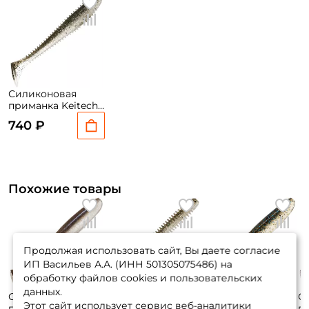
Силиконовая
приманка Keitech
Swing Impact Fat
740 ₽
2.8 7см. вес: 3,5гр.
8шт. #416
Похожие товары
Продолжая использовать сайт, Вы даете согласие
ИП Васильев А.А. (ИНН 501305075486) на
обработку файлов cookies и пользовательских
данных.
Силиконовая
Силиконовая
Силиконовая
С
Этот сайт использует сервис веб-аналитики
приманка Keitech
приманка Keitech
приманка Keitech
п