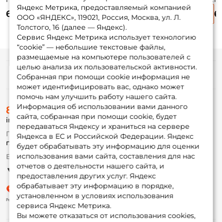
Яндекс Метрика, предоставляемый компанией
Easy Shiner 3 7,5см.
Swing Impact 3.5
Easy Shiner 4.5
Ea
670 ₽
670 ₽
670 ₽
6
вес: 2,2гр. 10шт.
8,8см. вес: 3,2гр.
11см. вес: 7,4гр.
11
ООО «ЯНДЕКС», 119021, Россия, Москва, ул. Л.
#420
8шт. #416
6шт. #418
6ш
Толстого, 16 (далее — Яндекс).
Сервис Яндекс Метрика использует технологию
“cookie” — небольшие текстовые файлы,
размещаемые на компьютере пользователей с
целью анализа их пользовательской активности.
Информация
Собранная при помощи cookie информация не
может идентифицировать вас, однако может
помочь нам улучшить работу нашего сайта.
О магазине
Информация об использовании вами данного
8 (495) 532-77-88
Доставка
сайта, собранная при помощи cookie, будет
info@foxfishing.ru
Оплата
передаваться Яндексу и храниться на сервере
Fox-bonus
По вопросам с заказом
Яндекса в ЕС и Российской Федерации. Яндекс
Гуру
г. Москва,
ул. Плеханова д.7
будет обрабатывать эту информацию для оценки
использования вами сайта, составления для нас
Ежедневно 10:00 до 20:00
Партнерская программа
отчетов о деятельности нашего сайта, и
предоставления других услуг. Яндекс
обрабатывает эту информацию в порядке,
установленном в условиях использования
сервиса Яндекс Метрика.
Вы можете отказаться от использования cookies,