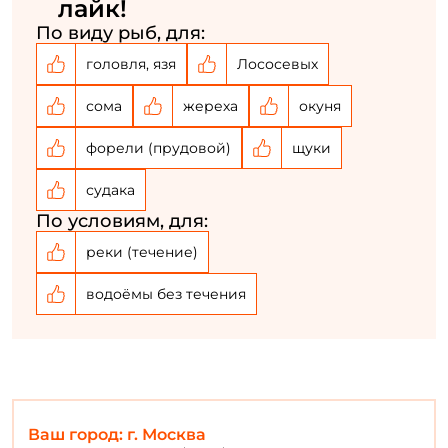
лайк!
По виду рыб, для:
Создать аккаунт
головля, язя
Лососевых
У меня уже есть аккаунт
сома
жереха
окуня
форели (прудовой)
щуки
судака
По условиям, для:
реки (течение)
водоёмы без течения
Ваш город: г. Москва