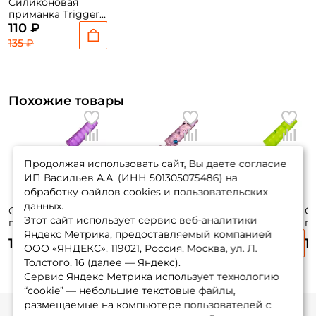
Силиконовая
приманка Trigger
Baits Tanta 2,5"
110 ₽
№168 6,3см. 7шт.
135 ₽
Похожие товары
Продолжая использовать сайт, Вы даете согласие
ИП Васильев А.А. (ИНН 501305075486) на
обработку файлов cookies и пользовательских
данных.
Силиконовая
Силиконовая
Силиконовая
С
Этот сайт использует сервис веб-аналитики
приманка Trigger
приманка Trigger
приманка Trigger
п
Яндекс Метрика, предоставляемый компанией
Baits Javastick
Baits Javastick
Baits Javastick
Ba
130 ₽
130 ₽
130 ₽
1
30мм. №3F 15шт.
30мм. №006 15шт.
30мм. №026 15шт.
30
ООО «ЯНДЕКС», 119021, Россия, Москва, ул. Л.
15
Толстого, 16 (далее — Яндекс).
Сервис Яндекс Метрика использует технологию
“cookie” — небольшие текстовые файлы,
размещаемые на компьютере пользователей с