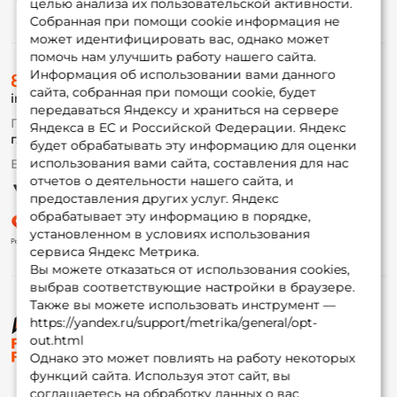
целью анализа их пользовательской активности.
Информация
Собранная при помощи cookie информация не
может идентифицировать вас, однако может
помочь нам улучшить работу нашего сайта.
О магазине
Информация об использовании вами данного
8 (495) 532-77-88
Доставка
сайта, собранная при помощи cookie, будет
info@foxfishing.ru
Оплата
передаваться Яндексу и храниться на сервере
Fox-bonus
По вопросам с заказом
Яндекса в ЕС и Российской Федерации. Яндекс
Гуру
г. Москва,
ул. Плеханова д.7
будет обрабатывать эту информацию для оценки
использования вами сайта, составления для нас
Ежедневно 10:00 до 20:00
Партнерская программа
отчетов о деятельности нашего сайта, и
предоставления других услуг. Яндекс
обрабатывает эту информацию в порядке,
установленном в условиях использования
сервиса Яндекс Метрика.
Вы можете отказаться от использования cookies,
выбрав соответствующие настройки в браузере.
Также вы можете использовать инструмент —
https://yandex.ru/support/metrika/general/opt-
© ФоксФишинг, 2009-2026
out.html
Однако это может повлиять на работу некоторых
функций сайта. Используя этот сайт, вы
соглашаетесь на обработку данных о вас