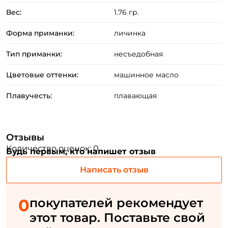
Вес:
1.76 гр.
Создать аккаунт
Форма приманки:
личинка
Тип приманки:
несъедобная
Цветовые оттенки:
машинное масло
ФИО: *
Плавучесть:
плавающая
Email: *
Номер телефона: *
Отзывы
Количество оценок: 0
Будь первым, кто напишет отзыв
Придумайте пароль: *
Написать отзыв
Повторите пароль: *
0
покупателей рекомендует
этот товар. Поставьте свой
Заполняя данную форму вы соглашаетесь на обработку
персональных данных