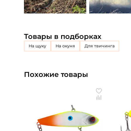
Товары в подборках
на щуку
на окуня
для твичинга
Похожие товары