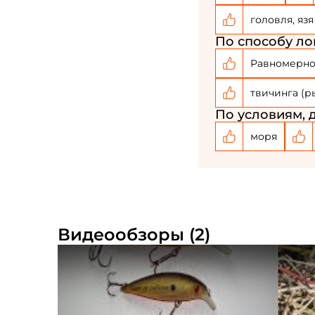
головля, язя
По способу лов
Равномерно
твичинга (р
По условиям, д
моря
Видеообзоры (2)