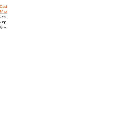
Gad
f-sr
5 см.
5 гр.
.8 м.