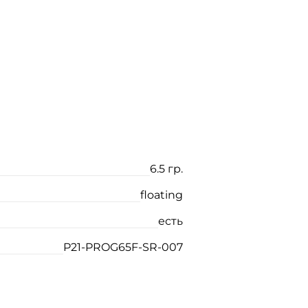
6.5 гр.
floating
есть
P21-PROG65F-SR-007