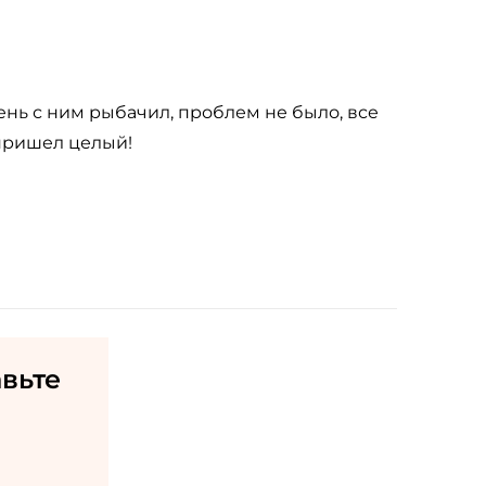
ень с ним рыбачил, проблем не было, все
 пришел целый!
авьте