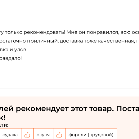
 только рекомендовать! Мне он понравился, всю ос
остаточно приличный, доставка тоже качественная,
ка и улов!
равдало!
Создать аккаунт
ФИО: *
лей рекомендует этот товар. Пост
Email: *
к!
ля:
Номер телефона: *
судака
окуня
форели (прудовой)