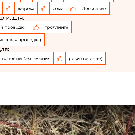
Придумайте пароль: *
жереха
сома
Лососевых
ли, для:
Повторите пароль: *
й проводки
троллинга
Заполняя данную форму вы соглашаетесь на
ывковая проводка)
обработку
персональных данных
ля:
Создать аккаунт
водоёмы без течения
реки (течение)
У меня уже есть аккаунт