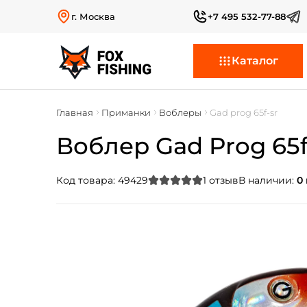
г. Москва
+7 495 532-77-88
Каталог
Главная
Приманки
Воблеры
Gad prog 65f-sr
Воблер Gad Prog 65f-s
Код товара:
49429
1
отзыв
В наличии:
0