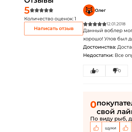
Отзывы
5
Олег
Количество оценок: 1
12.01.2018
Написать отзыв
Данный воблер могу
хорошо! Улов был д
Достоинства:
Достав
Недостатки:
Все оп
0
0
0
покупате
свой лай
По виду рыб, д
щуки