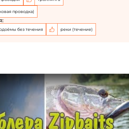
ФИО: *
ковая проводка)
я:
Email: *
одоёмы без течения
реки (течение)
Номер телефона: *
Придумайте пароль: *
Повторите пароль: *
Заполняя данную форму вы соглашаетесь на
обработку
персональных данных
Создать аккаунт
У меня уже есть аккаунт