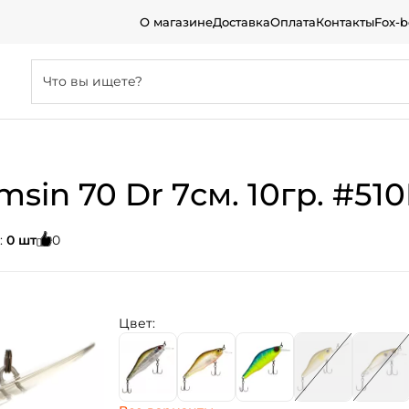
О магазине
Доставка
Оплата
Контакты
Fox-
sin 70 Dr 7см. 10гр. #51
:
0 шт
0
Цвет: