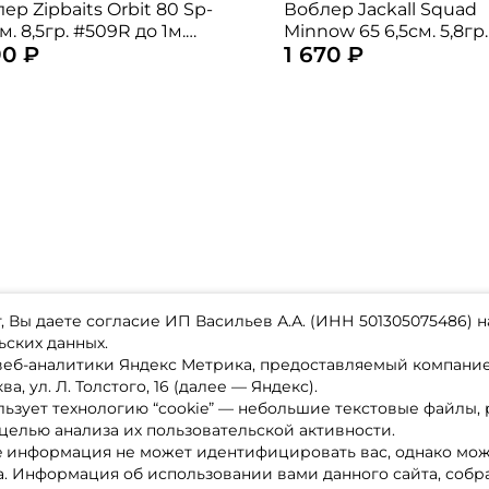
ер Zipbaits Orbit 80 Sp-
Воблер Jackall Squad
см. 8,5гр. #509R до 1м.
Minnow 65 6,5см. 5,8гр
90 ₽
1 670 ₽
pending
tiger до 1м. suspending
 Вы даете согласие ИП Васильев А.А. (ИНН 501305075486) н
ьских данных.
 веб-аналитики Яндекс Метрика, предоставляемый компан
а, ул. Л. Толстого, 16 (далее — Яндекс).
ьзует технологию “cookie” — небольшие текстовые файлы,
магазине
Каталог товаров
целью анализа их пользовательской активности.
ставка
Акции
лата
Новинки
e информация не может идентифицировать вас, однако мож
x-bonus
Бренды
а. Информация об использовании вами данного сайта, собр
ру
Партнерская программа