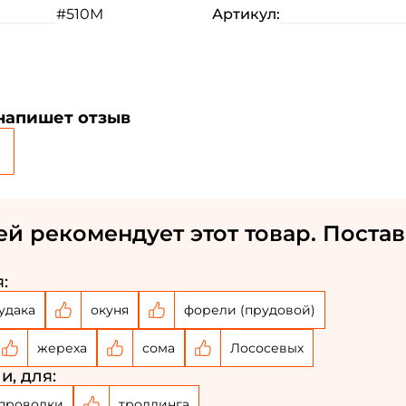
#510M
Артикул:
 напишет отзыв
ей рекомендует этот товар. Постав
:
удака
окуня
форели (прудовой)
жереха
сома
Лососевых
и, для:
Создать аккаунт
проводки
троллинга