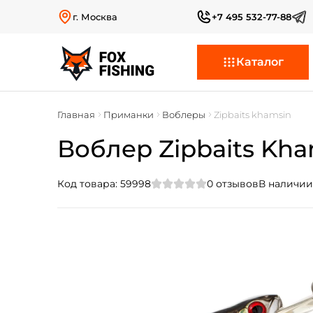
г. Москва
+7 495 532-77-88
Каталог
Главная
Приманки
Воблеры
Zipbaits khamsin
Воблер Zipbaits Kham
Код товара:
59998
0
отзывов
В наличии