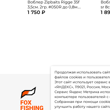
Воблер Zipbaits Rigge 35f
Вобл
3,5см. 2гр. #050R до 0,8м.
sr 8
1 750 ₽
1 8
floating
sus
Продолжая использовать сайт,
файлов cookies и пользовател
Этот сайт использует сервис
«ЯНДЕКС», 119021, Россия, Москв
Сервис Яндекс Метрика испол
О 
компьютере пользователей с 
До
Оп
Собранная при помощи cooki
Fo
улучшить работу нашего сайт
Гу