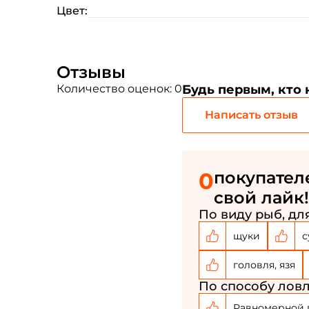
Цвет:
Отзывы
Количество оценок: 0
Будь первым, кто
Написать отзыв
0
покупател
свой лайк!
По виду рыб, для
щуки
с
головля, язя
По способу ловл
Равномерной 