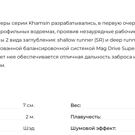
еры серии Khamsin разрабатывались, в первую очере
епрофильных водоемах, проявив незаурядные рабочие
2 вида заглубления: shallow runner (SR) и deep run
ованной балансировочной системой Mag Drive Super 
ет нее обеспечивается отличная дальность заброса
и.
7 см.
Вес:
2 м.
Плавучесть:
Шэд
Шумовой эффект: