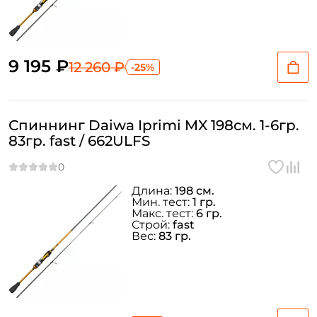
9 195 ₽
12 260 ₽
-25%
Спиннинг Daiwa Iprimi MX 198см. 1-6гр.
83гр. fast / 662ULFS
Длина:
198 см.
Мин. тест:
1 гр.
Макс. тест:
6 гр.
Строй:
fast
Вес:
83 гр.