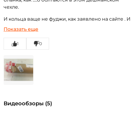
чехле.
И кольца ваще не фуджи, как заявлено на сайте . И
сдэком никогда не заказывайте, не было времени
Показать еще
на покупку чего-то другого, а так бы возврат
оформил бы. Прилагаю фото тубуса. Как его так
1
0
можно было помять,я в шоке, удивительно, что
палка целая
Видеообзоры (5)