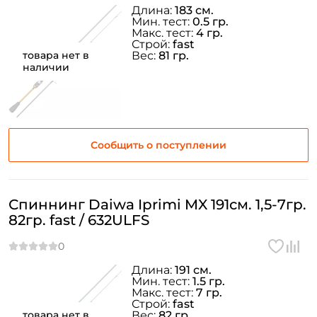
Длина:
183 см.
Мин. тест:
0.5 гр.
Макс. тест:
4 гр.
Строй:
fast
товара нет в
Вес:
81 гр.
наличии
Сообщить о поступлении
Создать аккаунт
Спиннинг Daiwa Iprimi MX 191см. 1,5-7гр.
82гр. fast / 632ULFS
ФИО: *
Email: *
Длина:
191 см.
Мин. тест:
1.5 гр.
Макс. тест:
7 гр.
Номер телефона: *
Строй:
fast
товара нет в
Вес:
82 гр.