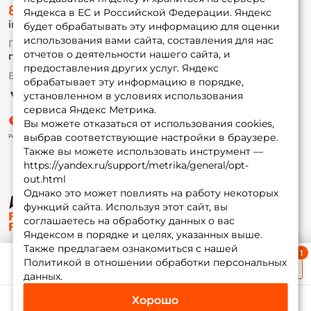
8 (495) 532-77-88
Доставка
Яндекса в ЕС и Российской Федерации. Яндекс
info@foxfishing.ru
Оплата
будет обрабатывать эту информацию для оценки
Fox-bonus
использования вами сайта, составления для нас
По вопросам с заказом
Гуру
отчетов о деятельности нашего сайта, и
г. Москва,
ул. Плеханова д.7
предоставления других услуг. Яндекс
Ежедневно 10:00 до 20:00
обрабатывает эту информацию в порядке,
Партнерская программа
установленном в условиях использования
сервиса Яндекс Метрика.
Вы можете отказаться от использования cookies,
выбрав соответствующие настройки в браузере.
Также вы можете использовать инструмент —
https://yandex.ru/support/metrika/general/opt-
out.html
Однако это может повлиять на работу некоторых
функций сайта. Используя этот сайт, вы
© ФоксФишинг, 2009-2026
соглашаетесь на обработку данных о вас
Яндексом в порядке и целях, указанных выше.
Также предлагаем ознакомиться с нашей
Ближайшая доставка
Политикой в отношении обработки персональных
≈ 1 дн.
данных.
Хорошо